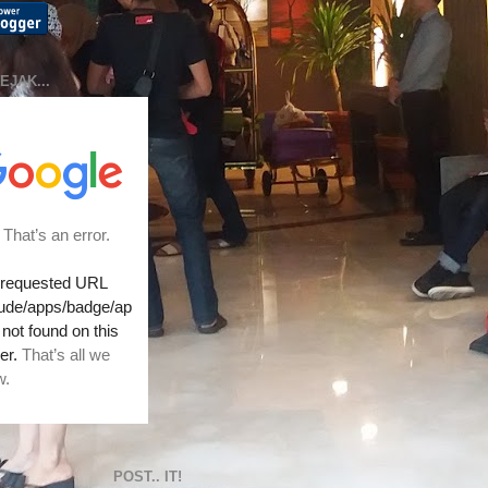
EJAK...
POST.. IT!