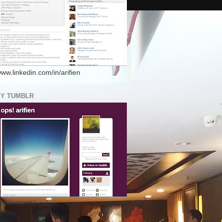
www.linkedin.com/in/arifien
MY TUMBLR
arifien.tumblr.com