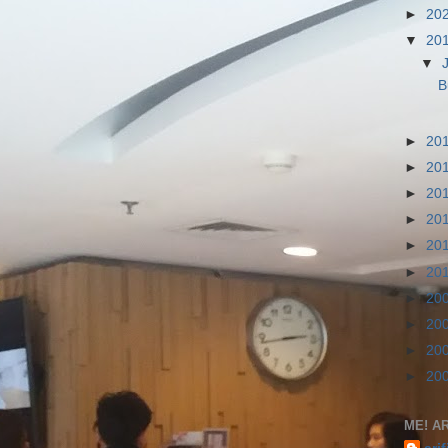
►
20
▼
20
▼
B
►
20
►
20
►
20
►
20
►
20
►
20
►
20
►
20
►
20
►
20
ME! AR