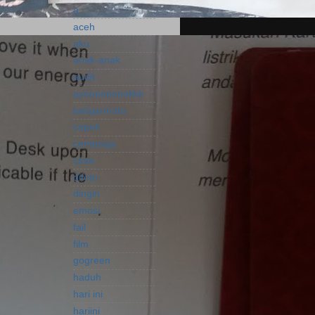
a
aceh
aku
anak-anak
audit
ayooooooookkk
belajarmoto
capek
ceritasaja
cinta
difoto
dingin
emosi
fail
film
gogreen
haduh
hari ini
hariini