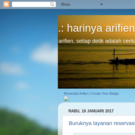
.: harinya arifien
arifien, setiap detik adalah cer
Munandar Arifien
|
Create Your Badge
RABU, 18 JANUARI 2017
Buruknya layanan reservas