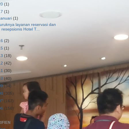
20
(1)
17
(1)
Januari
(1)
uruknya layanan reservasi dan
resepsionis Hotel T...
16
(2)
15
(1)
13
(18)
12
(42)
11
(30)
10
(40)
09
(34)
08
(305)
07
(167)
06
(156)
IFIEN