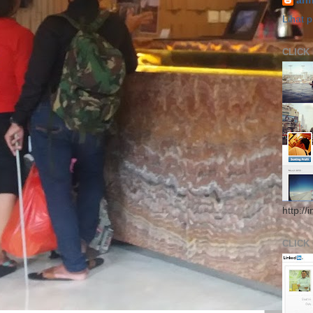
ari
Lihat p
CLICK
http://
CLICK