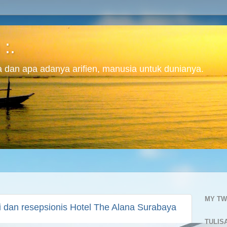
 :.
ita dan apa adanya arifien, manusia untuk dunianya.
MY TW
i dan resepsionis Hotel The Alana Surabaya
TULIS