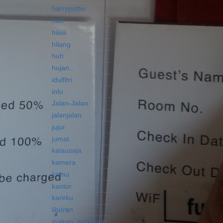
harrypotter
hati
hiiiiiii
hilang
huh
hujan..
idulfitri
info
Jalan-Jalan
jalanjalan
jujur
jumat
kalausaja
kamera
kamu
kantor
karirku
liburan
makan..makanan