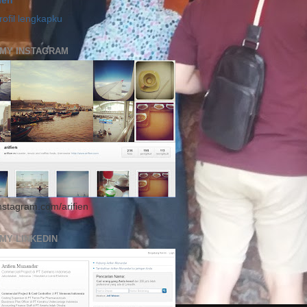
fien
rofil lengkapku
 MY INSTAGRAM
instagram.com/arifien
 MY LINKEDIN