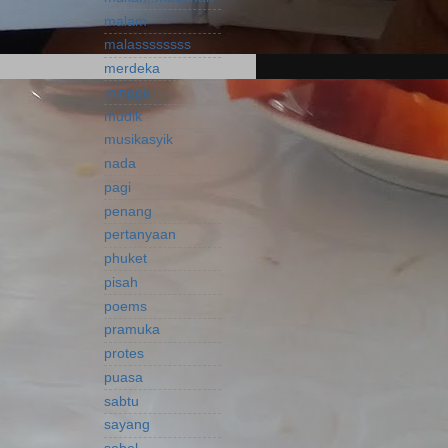
malam
malassssssss
merdeka
minggu
mudik
musikasyik
nada
pagi
penang
pertanyaan
phuket
pisah
poems
pramuka
protes
puasa
sabtu
sayang