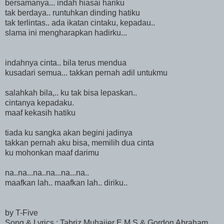
bersamanya... indah hiasai hariku
tak berdaya.. runtuhkan dinding hatiku
tak terlintas.. ada ikatan cintaku, kepadau..
slama ini mengharapkan hadirku...
indahnya cinta.. bila terus mendua
kusadari semua... takkan pernah adil untukmu
salahkah bila,.. ku tak bisa lepaskan..
cintanya kepadaku.
maaf kekasih hatiku
tiada ku sangka akan begini jadinya
takkan pernah aku bisa, memilih dua cinta
ku mohonkan maaf darimu
na..na...na..na...na...na.
.
maafkan lah.. maafkan lah.. diriku..
by T-Five
Song & Lyrics : Tabriz Muhajjer E.M.S & Gordon Abraham