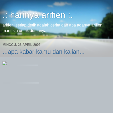
.: harinya arifien :.
arifien, setiap detik adalah cerita dan apa adanya arifien,
manusia untuk dunianya.
MINGGU, 26 APRIL 2009
...apa kabar kamu dan kalian...
...............................
....................................