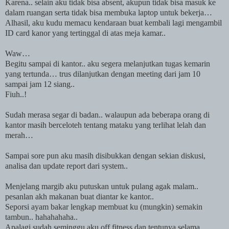
Karena.. selain aku tidak bisa absent, akupun tidak bisa masuk ke
dalam ruangan serta tidak bisa membuka laptop untuk bekerja…
Alhasil, aku kudu memacu kendaraan buat kembali lagi mengambil
ID card kanor yang tertinggal di atas meja kamar..
Waw…
Begitu sampai di kantor.. aku segera melanjutkan tugas kemarin
yang tertunda… trus dilanjutkan dengan meeting dari jam 10
sampai jam 12 siang..
Fiuh..!
Sudah merasa segar di badan.. walaupun ada beberapa orang di
kantor masih berceloteh tentang mataku yang terlihat lelah dan
merah…
Sampai sore pun aku masih disibukkan dengan sekian diskusi,
analisa dan update report dari system..
Menjelang margib aku putuskan untuk pulang agak malam..
pesanlan akh makanan buat diantar ke kantor..
Seporsi ayam bakar lengkap membuat ku (mungkin) semakin
tambun.. hahahahaha..
Apalagi sudah seminggu aku off fitness dan tentunya selama