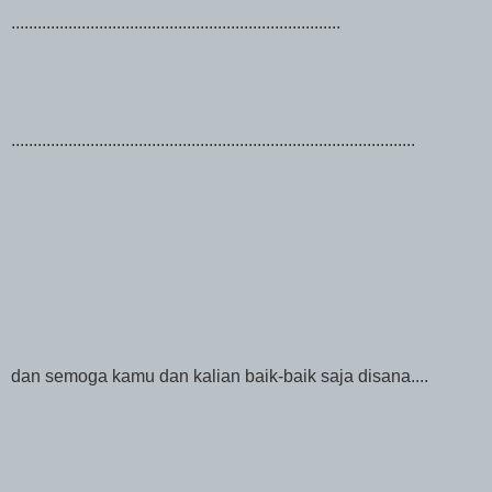
...........................................................................
............................................................................................
dan semoga kamu dan kalian baik-baik saja disana....