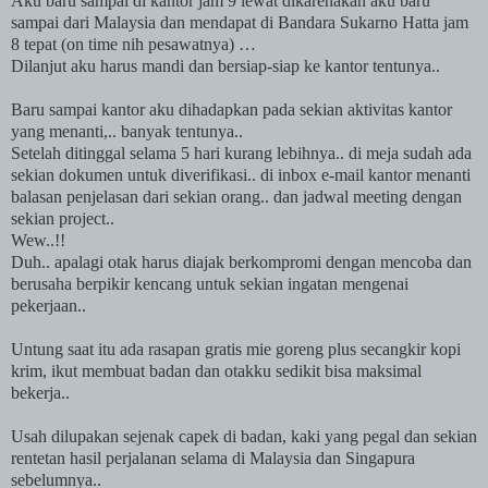
Aku baru sampai di kantor jam 9 lewat dikarenakan aku baru
sampai dari
Malaysia
dan mendapat di Bandara Sukarno Hatta jam
8 tepat (on time nih pesawatnya) …
Dilanjut aku harus mandi dan bersiap-siap ke kantor tentunya..
Baru sampai kantor aku dihadapkan pada sekian aktivitas kantor
yang menanti,.. banyak tentunya..
Setelah ditinggal selama 5 hari kurang lebihnya.. di meja sudah ada
sekian dokumen untuk diverifikasi.. di inbox e-mail kantor menanti
balasan penjelasan dari sekian orang.. dan jadwal meeting dengan
sekian project..
Wew..!!
Duh.. apalagi otak harus diajak berkompromi dengan mencoba dan
berusaha berpikir kencang untuk sekian ingatan mengenai
pekerjaan..
Untung saat itu ada rasapan gratis mie goreng plus secangkir kopi
krim, ikut membuat badan dan otakku sedikit bisa maksimal
bekerja..
Usah dilupakan sejenak capek di badan, kaki yang pegal dan sekian
rentetan hasil perjalanan selama di
Malaysia
dan Singapura
sebelumnya..