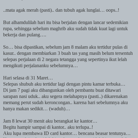
..mata agak merah (pasti).. dan tubuh agak lunglai… oops..!
But alhamdulilah hari itu bisa berjalan dengan lancar sedemikian
rupa, sehingga sebelum maghrib aku sudah tidak kuat lagi untuk
bekerja dan pulang….
So… bisa dipastikan, sebelum jam 8 malam aku tertidur pulas di
kasur.. dengan membiarkan 3 buah tas yang masih belum tersentuh
selepas perjalaan di 2 negara tetangga yang sepertinya ikut lelah
mengikuti perjalananku sebelumnya…
Hari selasa di 31 Maret…
Selepas shubuh aku tertidur lagi dengan pintu kamar terbuka…
Di jam 7 pagi aku dibangunkan oleh pembantu buat ditawari
sarapan nasi uduk.. aku segera melahapnya (pasti..) dikarenakan
memang perut sudah keroncongan.. karena hari sebelumnya aku
hanya makan sedikit… (waduh)…
Jam 8 lewat 30 menit aku berangkat ke kantor…
Begitu hampir sampai di kantor.. aku terlupa..!
Aku lupa membawa ID card kantor… bencana beasar tentunya…