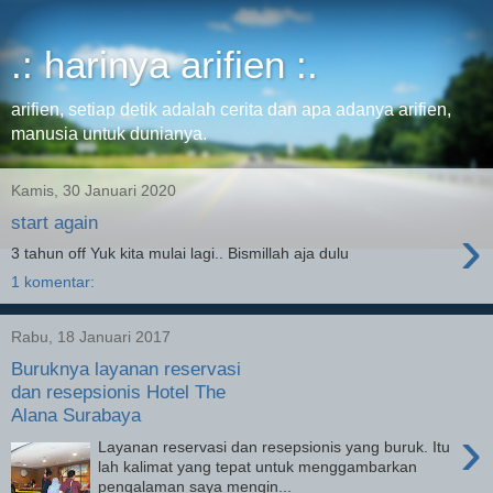
.: harinya arifien :.
arifien, setiap detik adalah cerita dan apa adanya arifien,
manusia untuk dunianya.
Kamis, 30 Januari 2020
start again
›
3 tahun off Yuk kita mulai lagi.. Bismillah aja dulu
1 komentar:
Rabu, 18 Januari 2017
Buruknya layanan reservasi
dan resepsionis Hotel The
Alana Surabaya
›
Layanan reservasi dan resepsionis yang buruk. Itu
lah kalimat yang tepat untuk menggambarkan
pengalaman saya mengin...