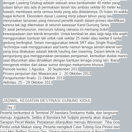
dengan Luweng Grubug-adalah sebuah area berdiameter 40 meter yang
jutaan tahun lalu ada di permukaan tanah lalu amblas sekitar 60 meter ke
bawah, membawa serta semua biota yang ada didalamnya. Di hutan ini waktu
bagai terhenti. Ekosistem dasar Luweng mirip jutaan tahun yang lalu
menyisakan tanaman yang menurut peneliti masih dalam proses identifikasi,
karena tak lagi ditemukan di seluruh kawasan Karst Gunung Sewu.
Di awal penelusuran, menuruni lubang raksasa ini memang butuh
kewaspadaan dan teknik tersendiri. Untuk kembali ke atas lalgi-lalgi kita wajib
menggunakan bantuan tali untuk naik sekitar 25 meter atau sekitar 6 lantai
gedung bertingkat. Selain menggunakan teknik SRT atau Single Rope
Technique-naik menggunakan alat bantu namun tenaga sendiri-teknik lain
yang bisa dilakukan adalah teknik hauling dan lowering. Dalam teknik ini,
pengunjung gua menggunakan peralatan pengaman, kemudian duduk manis
saat diturunkan atau dinaikkan dengan bantuan tenaga orang lain. Ibarat
mengerek ember dari dasar sumur dengan mekanisme khusus.
Periode kontes: 1 Agustus - 30 September 2013
Proses penjurian dan Wawancara: 1 - 20 Oktober 2013
Pengumuman finalis: 21 Oktober 2013
Aktivitas: 25 – 29 Oktober 2013
JADWAL KEGIATAN DESTINASI GUNUNG KIDUL
Day 1
Peserta berkumpul di Terminal 2F bandara Soekarno Hatta, dan langsung
menuju Jogjakarta. Setiba di Bandara Adi Sutjipto peserta akan diajak
Sarapan Pecel Wader. Perjalanan dilanjutkan menuju Wonosari. Tiba Goa
Pindul untuk Makan siang. Peserta mengikuti Cave Tubing Goa Pindul dan
juga Mini Rafting Sungai Oyo. Ditutup dengan bermalam di Resor