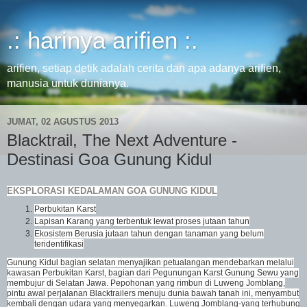
.: harinya arifien :.
arifien, setiap detik adalah cerita dan apa adanya arifien,
manusia untuk dunianya.
JUMAT, 02 AGUSTUS 2013
Blacktrail, The Next Adventure -
Destinasi Goa Gunung Kidul
EKSPLORASI KEDALAMAN GOA GUNUNG KIDUL
Perbukitan Karst
Lapisan Karang yang terbentuk lewat proses jutaan tahun
Ekosistem Berusia jutaan tahun dengan tanaman yang belum
teridentifikasi
Gunung Kidul bagian selatan menyajikan petualangan mendebarkan melalui
kawasan Perbukitan Karst, bagian dari Pegunungan Karst Gunung Sewu yang
membujur di Selatan Jawa. Pepohonan yang rimbun di Luweng Jomblang,
pintu awal perjalanan Blacktrailers menuju dunia bawah tanah ini, menyambut
kembali dengan udara yang menyegarkan. Luweng Jomblang-yang terhubung