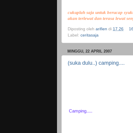
cukuplah saja untuk berucap syuku
akan terlewat dan terasa lewat se
Diposting oleh
arifien
di
17.26
1
Label:
ceritasaja
MINGGU, 22 APRIL 2007
(suka dulu..) camping....
Camping.....