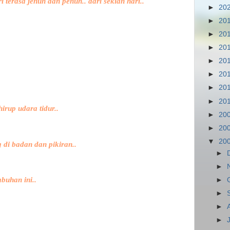
ri terasa jenuh dan penuh.. dari sekian hari..
►
20
►
20
►
20
►
20
►
20
►
20
►
20
►
20
irup udara tidur..
►
20
►
20
▼
20
 di badan dan pikiran..
►
►
buhan ini..
►
►
►
►