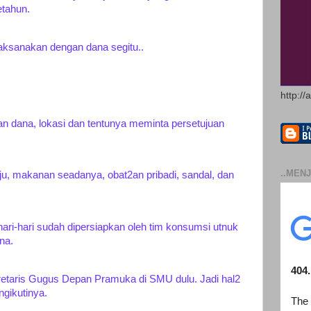
etahun.
laksanakan dengan dana segitu..
http://
n dana, lokasi dan tentunya meminta persetujuan
..MENJ
u, makanan seadanya, obat2an pribadi, sandal, dan
ri-hari sudah dipersiapkan oleh tim konsumsi utnuk
na.
retaris Gugus Depan Pramuka di SMU dulu. Jadi hal2
ngikutinya.