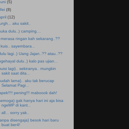
Juni
(5)
Mei
(8)
April
(12)
.urgh... aku sakit..
suka dulu..) camping....
. merasa ringan kah sekarang..??
. kuis.. sayembara...
dulu lagi..) Uang Jajan..?? atau..??
ngehayal dulu..) kalo pas ujian...
puisi lagi).. sekiranya.. mungkin
sakit saat dita...
sudah lama).. aku tak berucap
Selamat Pagi...
apek!!!! pening!!! maboook dah!
semoga) gak hanya hari ini aja bisa
ngeMP di kant...
i all... sorry yak..
tanpa disengaja) besok hari baru
buat ber4!