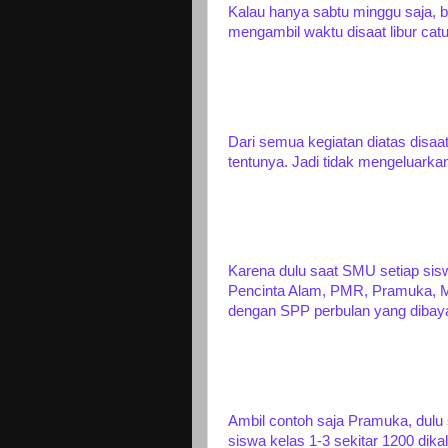
Kalau hanya sabtu minggu saja, bi
mengambil waktu disaat libur catu
Dari semua kegiatan diatas disaa
tentunya. Jadi tidak mengeluarka
Karena dulu saat SMU setiap sis
Pencinta Alam, PMR, Pramuka, Ma
dengan SPP perbulan yang dibay
Ambil contoh saja Pramuka, dulu s
siswa kelas 1-3 sekitar 1200 dikali