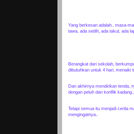
Yang berkesan adalah.. masa-ma
tawa, ada sedih, ada takut, ada l
Berangkat dari sekolah, berkump
dibutuhkan untuk 4 hari, menaiki 
Dan akhirnya mendirikan tenda, me
dengan peluh dan konflik kadang.
Tetapi semua itu menjadi cerita 
mengingatnya..