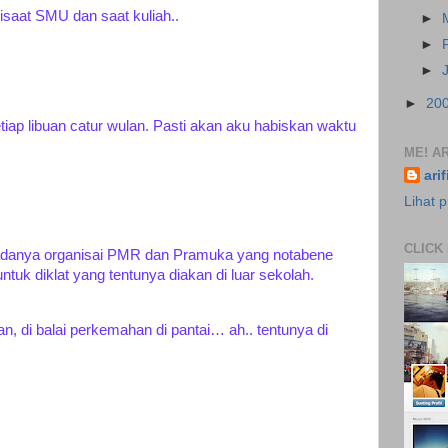
disaat SMU dan saat kuliah..
►
►
►
►
20
ap libuan catur wulan. Pasti akan aku habiskan waktu
ME! AR
ari
Lihat p
CLICK
adanya organisai PMR dan Pramuka yang notabene
tuk diklat yang tentunya diakan di luar sekolah.
utan, di balai perkemahan di pantai… ah.. tentunya di