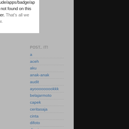
POST.. IT!
a
aceh
aku
anak-anak
audit
ayooooooookkk
belajarmoto
capek
ceritasaja
cinta
difoto