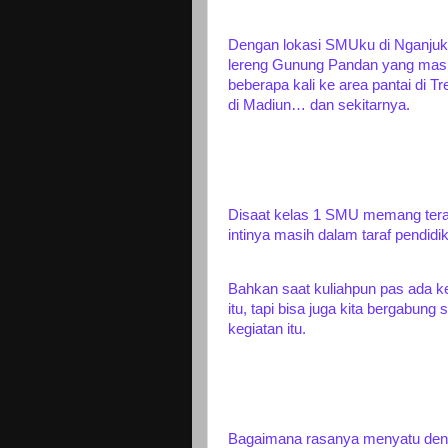
Dengan lokasi SMUku di Nganjuk. 
lereng Gunung Pandan yang masih
beberapa kali ke area pantai di T
di Madiun… dan sekitarnya.
Disaat kelas 1 SMU memang terasa 
intinya masih dalam taraf pendidi
Bahkan saat kuliahpun pas ada k
itu, tapi bisa juga kita bergabu
kegiatan itu.
Bagaimana rasanya menyatu den