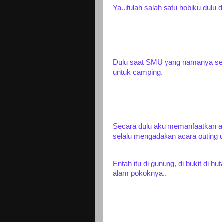
Ya..itulah salah satu hobiku dulu 
Dulu saat SMU yang namanya seti
untuk camping.
Secara dulu aku memanfaatkan 
selalu mengadakan acara outing un
Entah itu di gunung, di bukit di h
alam pokoknya..