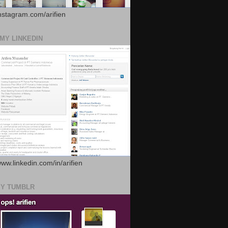
instagram.com/arifien
 MY LINKEDIN
www.linkedin.com/in/arifien
MY TUMBLR