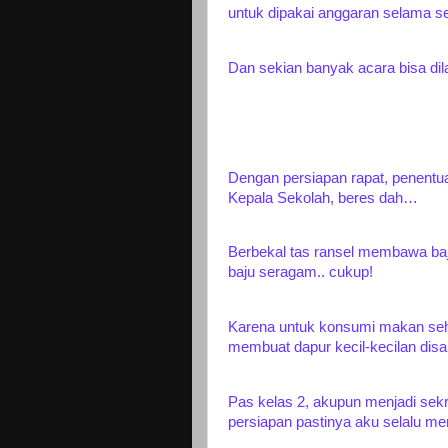
untuk dipakai anggaran selama s
Dan sekian banyak acara bisa di
Dengan persiapan rapat, penentua
Kepala Sekolah, beres dah…
Berbekal tas ransel membawa baj
baju seragam.. cukup!
Karena untuk konsumi makan seha
membuat dapur kecil-kecilan disa
Pas kelas 2, akupun menjadi sek
persiapan pastinya aku selalu me