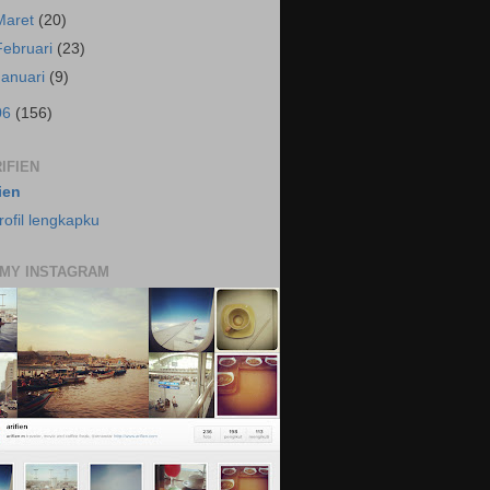
Maret
(20)
Februari
(23)
Januari
(9)
06
(156)
IFIEN
fien
rofil lengkapku
 MY INSTAGRAM