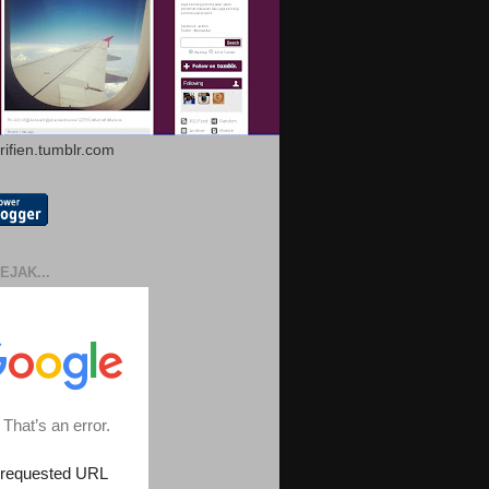
arifien.tumblr.com
EJAK...