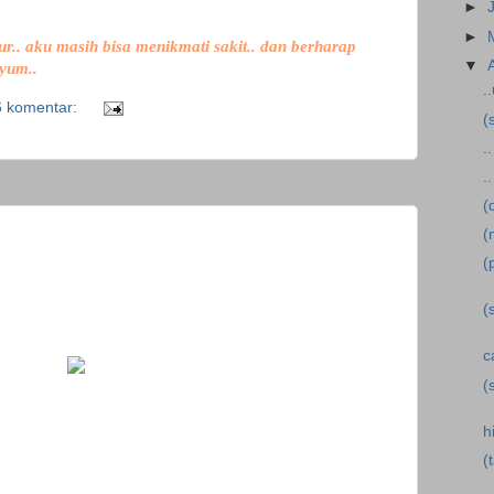
►
►
r.. aku masih bisa menikmati sakit.. dan berharap
▼
nyum..
.
6 komentar:
(
.
.
(
(
(
(
c
(
h
(