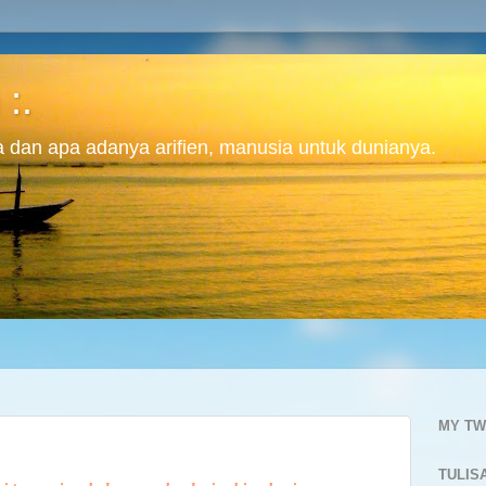
 :.
ita dan apa adanya arifien, manusia untuk dunianya.
MY TW
TULIS