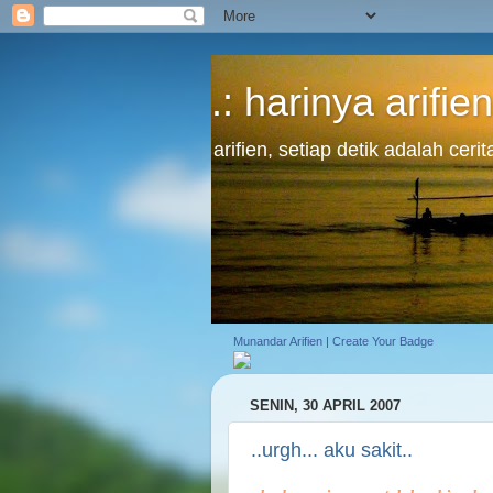
.: harinya arifien
arifien, setiap detik adalah cer
Munandar Arifien
|
Create Your Badge
SENIN, 30 APRIL 2007
..urgh... aku sakit..