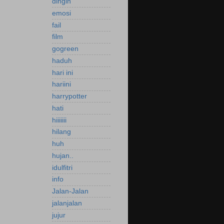
dingin
emosi
fail
film
gogreen
haduh
hari ini
hariini
harrypotter
hati
hiiiiiii
hilang
huh
hujan..
idulfitri
info
Jalan-Jalan
jalanjalan
jujur