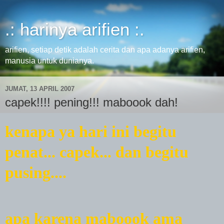
.: harinya arifien :.
arifien, setiap detik adalah cerita dan apa adanya arifien,
manusia untuk dunianya.
JUMAT, 13 APRIL 2007
capek!!!! pening!!! maboook dah!
kenapa ya hari ini begitu
penat... capek... dan begitu
pusing....
apa karena maboook ama