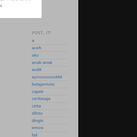
POST.. IT!
a
aceh
aku
anak-anak
audit
ayooooooookkk
belajarmoto
capek
ceritasaja
cinta
difoto
dingin
emosi
fail