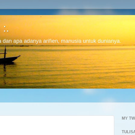
 :.
ita dan apa adanya arifien, manusia untuk dunianya.
MY TW
TULIS