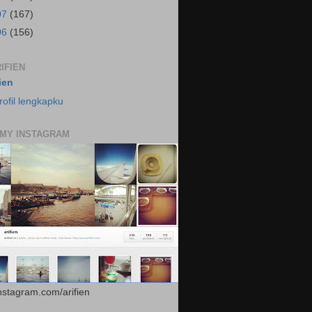
07
(167)
06
(156)
IFIEN
fien
rofil lengkapku
 MY INSTAGRAM
instagram.com/arifien