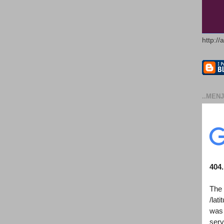
http://
..MENJ