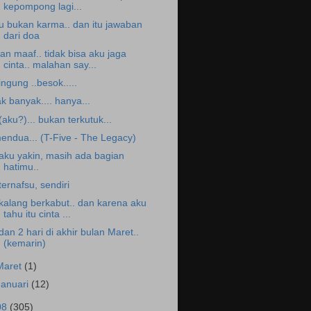
kepompong lagi...
tu bukan karma.. dan itu jawaban
dari doa
an maaf.. tidak bisa aku jaga
cinta.. malahan say...
ingung ..besok.....
ak banyak.... hanya...
.(aku?)... bukan terkutuk...
endua... (T-Five - The Legacy)
.aku yakin, masih ada bagian
hatimu..
.ternafsu, sendiri
.kalang berkabut.. dan karena aku
tahu itu cinta ...
.dan 2 hari di akhir bulan Maret..
(kemarin)
Maret
(1)
Januari
(12)
08
(305)