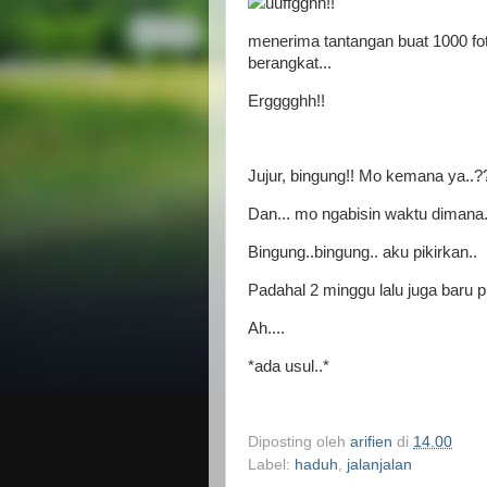
uuffgghh!!
menerima tantangan buat 1000 fot
berangkat...
Ergggghh!!
Jujur, bingung!! Mo kemana ya..?? 
Dan... mo ngabisin waktu dimana..
Bingung..bingung.. aku pikirkan..
Padahal 2 minggu lalu juga baru p
Ah....
*ada usul..*
Diposting oleh
arifien
di
14.00
Label:
haduh
,
jalanjalan