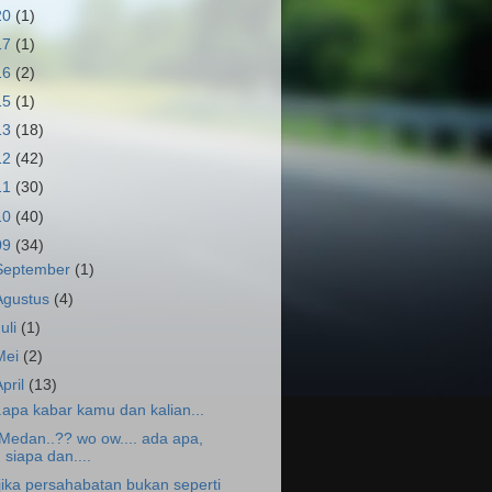
20
(1)
17
(1)
16
(2)
15
(1)
13
(18)
12
(42)
11
(30)
10
(40)
09
(34)
September
(1)
Agustus
(4)
Juli
(1)
Mei
(2)
April
(13)
..apa kabar kamu dan kalian...
.Medan..?? wo ow.... ada apa,
siapa dan....
.jika persahabatan bukan seperti