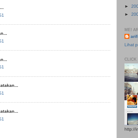
►
20
..
►
20
51
ME! AR
...
ari
51
Lihat p
CLICK
...
51
takan...
51
takan...
51
http://