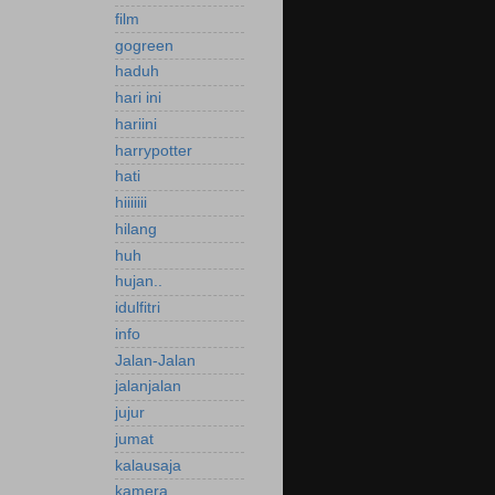
film
gogreen
haduh
hari ini
hariini
harrypotter
hati
hiiiiiii
hilang
huh
hujan..
idulfitri
info
Jalan-Jalan
jalanjalan
jujur
jumat
kalausaja
kamera