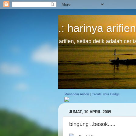
.: harinya arifien
arifien, setiap detik adalah cer
Munandar Arifien
|
Create Your Badge
JUMAT, 10 APRIL 2009
bingung ..besok.....