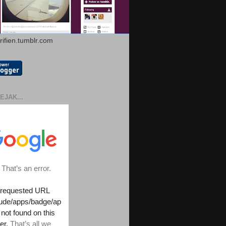
arifien.tumblr.com
EJAK...