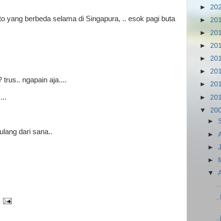
►
20
o yang berbeda selama di Singapura, .. esok pagi buta
►
20
►
20
►
20
►
20
►
20
trus.. ngapain aja....
►
20
..
►
20
▼
20
►
ulang dari sana..
►
►
►
▼
.
.
.