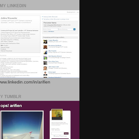
 MY LINKEDIN
www.linkedin.com/in/arifien
MY TUMBLR