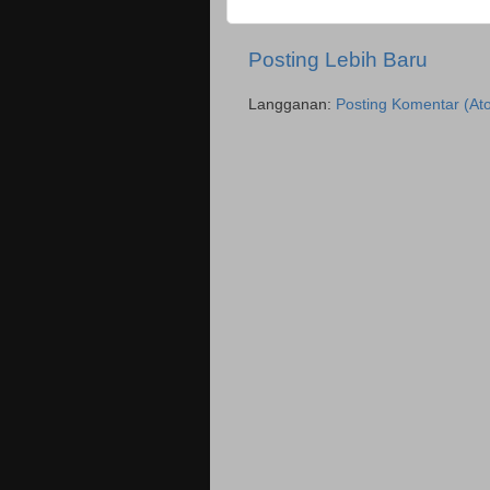
Posting Lebih Baru
Langganan:
Posting Komentar (At