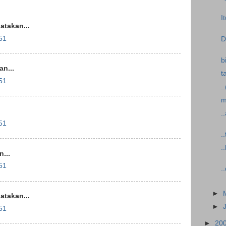
I
takan...
51
D
b
n...
t
51
.
m
.
51
.
.
...
51
.
►
takan...
►
51
►
20