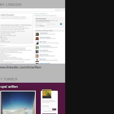
 MY LINKEDIN
www.linkedin.com/in/arifien
MY TUMBLR