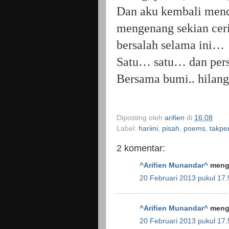
Dan aku kembali mend
mengenang sekian ceri
bersalah selama ini…
Satu… satu… dan persa
Bersama bumi.. hila
Diposting oleh
arifien
di
16.08
Label:
hariini
,
pisah
,
poems
,
takpe
2 komentar:
^Arifien Munandar^
menga
20 Februari 2013 pukul 17.
^Arifien Munandar^
menga
20 Februari 2013 pukul 17.