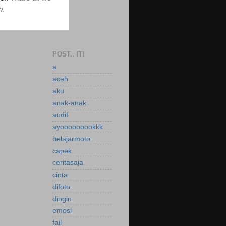
POST.. IT!
a
aceh
aku
anak-anak
audit
ayooooooookkk
belajarmoto
capek
ceritasaja
cinta
difoto
dingin
emosi
fail