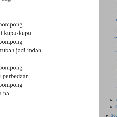
I
D
epompong
b
i kupu-kupu
t
epompong
.
rubah jadi indah
m
.
epompong
.
 perbedaan
.
epompong
.
a na
►
►
►
20