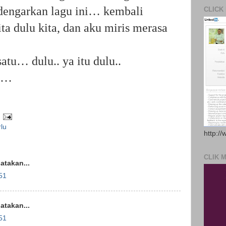
engarkan lagu ini… kembali
CLICK
ta dulu kita, dan aku miris merasa
tu… dulu.. ya itu dulu..
ng…
rlu
http://
CLIK 
takan...
51
takan...
51