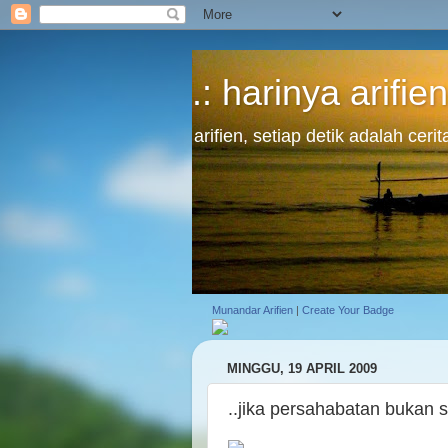
.: harinya arifien
arifien, setiap detik adalah cer
Munandar Arifien
|
Create Your Badge
MINGGU, 19 APRIL 2009
..jika persahabatan bukan s