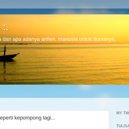
 :.
ita dan apa adanya arifien, manusia untuk dunianya.
MY TW
eperti kepompong lagi...
TULIS