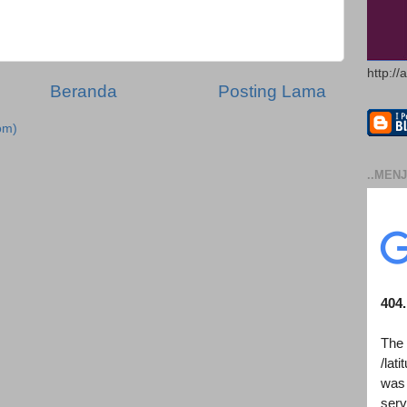
http://
Beranda
Posting Lama
om)
..MENJ