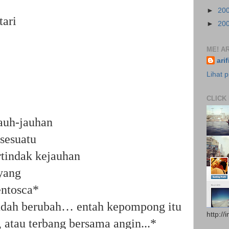
►
20
tari
►
20
ME! AR
ari
Lihat p
CLICK
jauh-jauhan
 sesuatu
rtindak kejauhan
yang
ntosca*
udah berubah… entah kepompong itu
http://
 atau terbang bersama angin...*