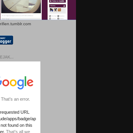
arifien.tumblr.com
EJAK...