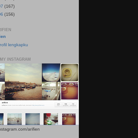
07
(167)
06
(156)
IFIEN
fien
rofil lengkapku
 MY INSTAGRAM
instagram.com/arifien