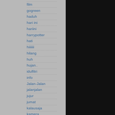
film
gogreen
haduh
hari ini
hariini
harrypotter
hati
hiiiiiii
hilang
huh
hujan..
idulfitri
info
Jalan-Jalan
jalanjalan
jujur
jumat
kalausaja
kamera