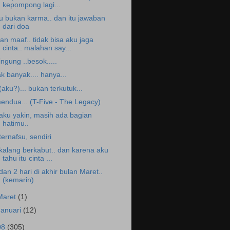
kepompong lagi...
tu bukan karma.. dan itu jawaban
dari doa
an maaf.. tidak bisa aku jaga
cinta.. malahan say...
ingung ..besok.....
ak banyak.... hanya...
.(aku?)... bukan terkutuk...
endua... (T-Five - The Legacy)
.aku yakin, masih ada bagian
hatimu..
.ternafsu, sendiri
.kalang berkabut.. dan karena aku
tahu itu cinta ...
.dan 2 hari di akhir bulan Maret..
(kemarin)
Maret
(1)
Januari
(12)
08
(305)