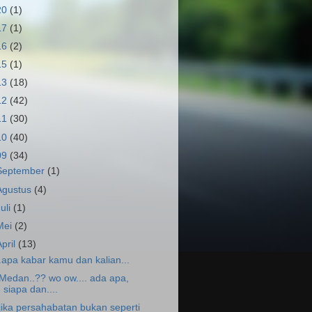
20
(1)
17
(1)
16
(2)
15
(1)
13
(18)
12
(42)
11
(30)
10
(40)
09
(34)
September
(1)
Agustus
(4)
Juli
(1)
Mei
(2)
April
(13)
..apa kabar kamu dan kalian...
.Medan..?? wo ow.... ada apa,
siapa dan....
.jika persahabatan bukan seperti