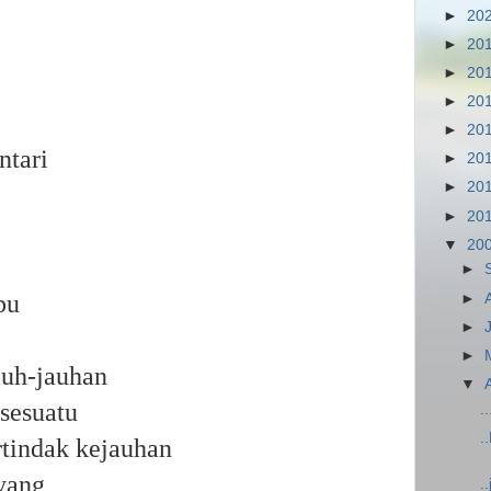
►
20
►
20
►
20
►
20
►
20
ntari
►
20
►
20
►
20
▼
20
►
pu
►
►
►
jauh-jauhan
▼
 sesuatu
.
.
rtindak kejauhan
yang
.