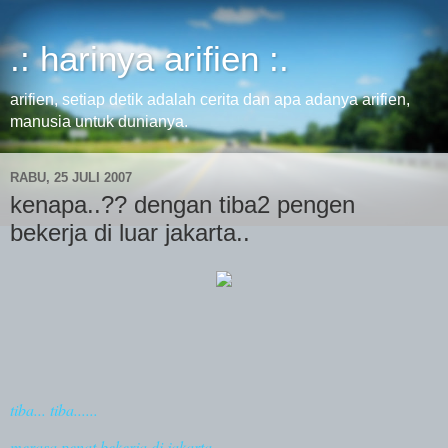
.: harinya arifien :.
arifien, setiap detik adalah cerita dan apa adanya arifien,
manusia untuk dunianya.
RABU, 25 JULI 2007
kenapa..?? dengan tiba2 pengen
bekerja di luar jakarta..
tiba... tiba......
merasa penat bekerja di jakarta...