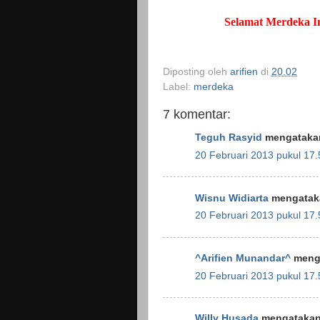
Selamat Merdeka 
Diposting oleh
arifien
di
20.02
Label:
merdeka
7 komentar:
Teguh Rasyid
mengatakan
20 Februari 2013 pukul 17.
Wisnu Widiarta
mengataka
20 Februari 2013 pukul 17.
^Arifien Munandar^
menga
20 Februari 2013 pukul 17.
Willy Husada
mengatakan.