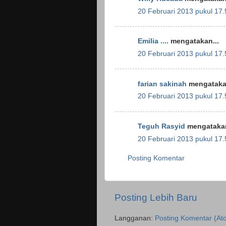
20 Februari 2013 pukul 17.
Emilia ....
mengatakan...
20 Februari 2013 pukul 17.
farian sakinah
mengatakan
20 Februari 2013 pukul 17.
Teguh Rasyid
mengatakan
20 Februari 2013 pukul 17.
Posting Komentar
Posting Lebih Baru
Langganan:
Posting Komentar (At