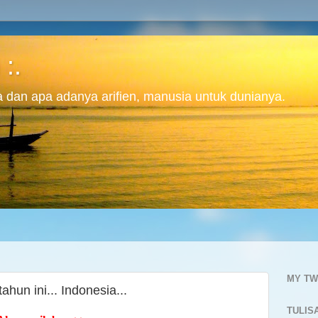
 :.
ita dan apa adanya arifien, manusia untuk dunianya.
MY TW
un ini... Indonesia...
TULIS