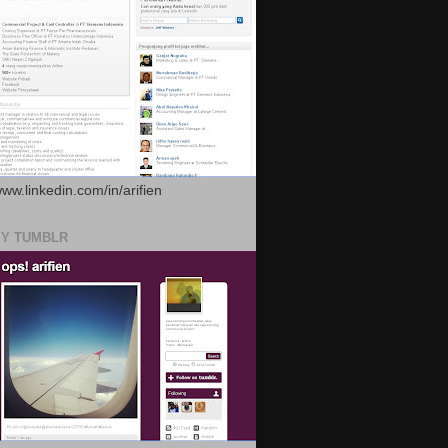
www.linkedin.com/in/arifien
MY TUMBLR