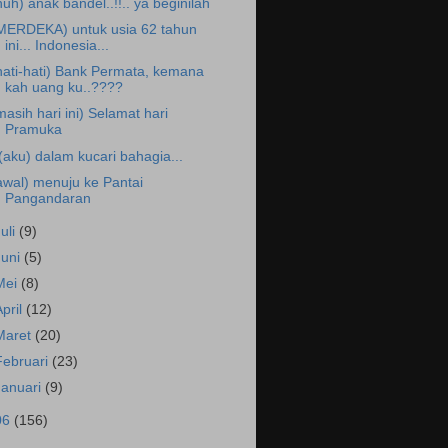
huh) anak bandel..!!.. ya beginilah
MERDEKA) untuk usia 62 tahun
ini... Indonesia...
hati-hati) Bank Permata, kemana
kah uang ku..????
masih hari ini) Selamat hari
Pramuka
.(aku) dalam kucari bahagia...
awal) menuju ke Pantai
Pangandaran
Juli
(9)
Juni
(5)
Mei
(8)
April
(12)
Maret
(20)
Februari
(23)
Januari
(9)
06
(156)