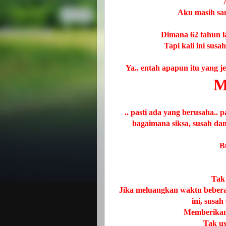
Aku masih san
Dimana 62 tahun l
Tapi kali ini sus
Ya.. entah apapun itu yang j
M
.. pasti ada yang berusaha..
bagaimana siksa, susah da
B
Tak
Jika meluangkan waktu bebera
ini, susa
Memberikan
Tak us