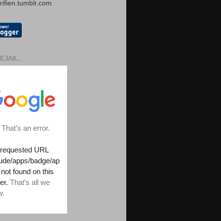
arifien.tumblr.com
EJAK...