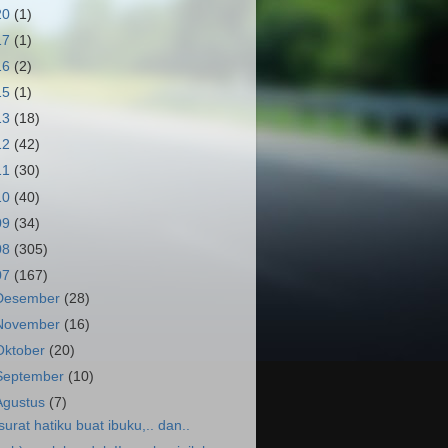
20
(1)
17
(1)
16
(2)
15
(1)
13
(18)
12
(42)
11
(30)
10
(40)
09
(34)
08
(305)
07
(167)
Desember
(28)
November
(16)
Oktober
(20)
September
(10)
Agustus
(7)
.surat hatiku buat ibuku,.. dan..