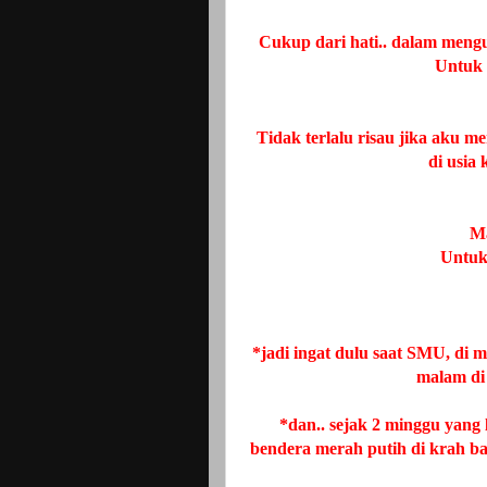
Cukup dari hati.. dalam meng
Untuk 
Tidak terlalu risau jika aku 
di usia
Ma
Untuk 
*jadi ingat dulu saat SMU, di m
malam d
*dan.. sejak 2 minggu yang
bendera merah putih di krah ba