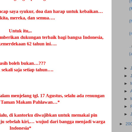
(
(
ucap saya syukur, doa dan harap untuk kebaikan…
kita, mereka, dan semua….
(
Untuk itu,..
(
memberikan dukungan terbaik bagi bangsa Indonesia,
 kemerdekaan 62 tahun ini….
.
(
sih boleh bukan…???
►
sekali saja setiap tahun….
►
►
►
alam menjelang tgl. 17 Agustus, selalu ada renungan
►
i
Taman
Makam Pahlawan…*
►
►
 lalu, di kantorku diwajibkan untuk memakai pin
ju sebelah kiri,… wujud dari bangga menjadi warga
►
20
Indonesia
*