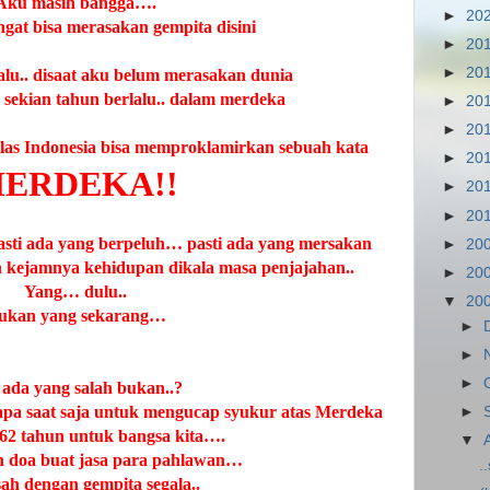
Aku masih bangga….
►
20
gat bisa merasakan gempita disini
►
20
►
20
alu.. disaat aku belum merasakan dunia
ah sekian tahun berlalu.. dalam merdeka
►
20
►
20
elas
Indonesia
bisa memproklamirkan sebuah kata
►
20
ERDEKA!!
►
20
►
20
 pasti ada yang berpeluh… pasti ada yang mersakan
►
20
n kejamnya kehidupan dikala masa penjajahan..
►
20
Yang… dulu..
▼
20
ukan yang sekarang…
►
►
►
 ada yang salah bukan..?
pa saat saja untuk mengucap syukur atas Merdeka
►
h 62 tahun untuk bangsa kita….
▼
 doa buat jasa para pahlawan…
.
ah dengan gempita segala..