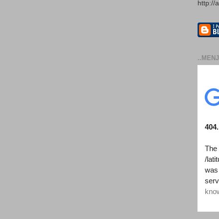
http://
..MENJ