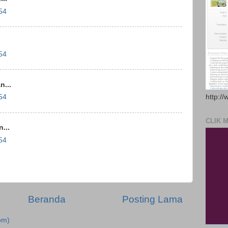
54
54
...
http://
54
CLIK 
...
54
Beranda
Posting Lama
om)