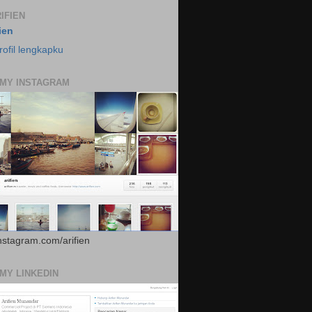
IFIEN
fien
rofil lengkapku
 MY INSTAGRAM
instagram.com/arifien
 MY LINKEDIN