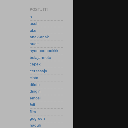
POST.. IT!
a
aceh
aku
anak-anak
audit
ayooooooookkk
belajarmoto
capek
ceritasaja
cinta
difoto
dingin
emosi
fail
film
gogreen
haduh