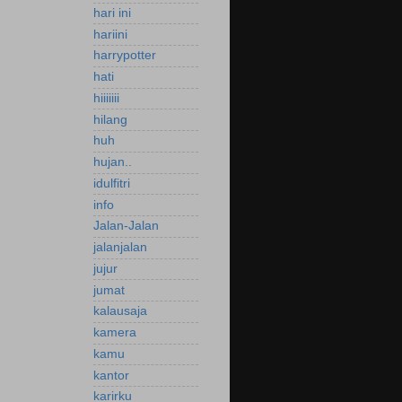
hari ini
hariini
harrypotter
hati
hiiiiiii
hilang
huh
hujan..
idulfitri
info
Jalan-Jalan
jalanjalan
jujur
jumat
kalausaja
kamera
kamu
kantor
karirku