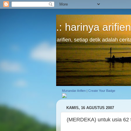
.: harinya arifien
arifien, setiap detik adalah cer
Munandar Arifien
|
Create Your Badge
KAMIS, 16 AGUSTUS 2007
(MERDEKA) untuk usia 62 tah