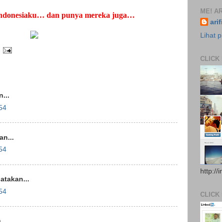
ME! AR
Indonesiaku… dan punya mereka juga…
ari
Lihat p
CLICK
...
54
n...
54
http://
takan...
54
CLICK
..