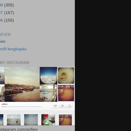
08
(305)
07
(167)
06
(156)
IFIEN
fien
rofil lengkapku
 MY INSTAGRAM
instagram.com/arifien