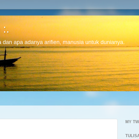
 :.
ita dan apa adanya arifien, manusia untuk dunianya.
MY TW
TULIS