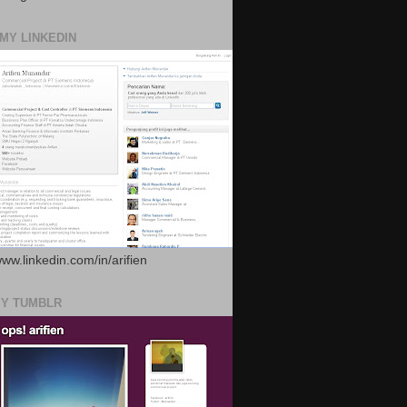
 MY LINKEDIN
www.linkedin.com/in/arifien
MY TUMBLR