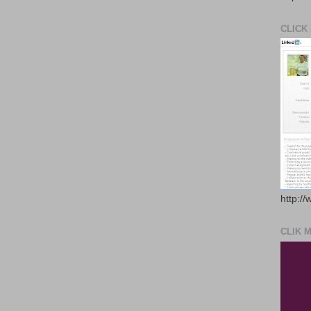
CLICK
http://
CLIK 