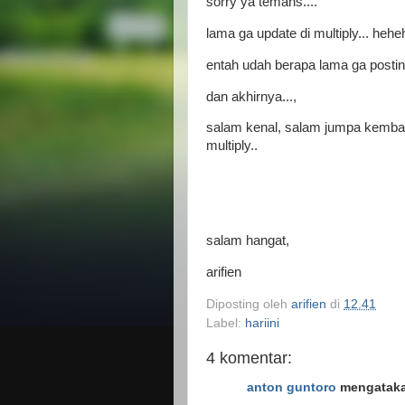
sorry ya temans....
lama ga update di multiply... hehe
entah udah berapa lama ga postin
dan akhirnya...,
salam kenal, salam jumpa kembali
multiply..
salam hangat,
arifien
Diposting oleh
arifien
di
12.41
Label:
hariini
4 komentar:
anton guntoro
mengataka