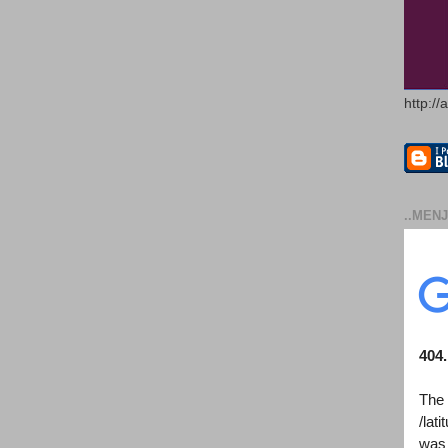
http://
..MENJ