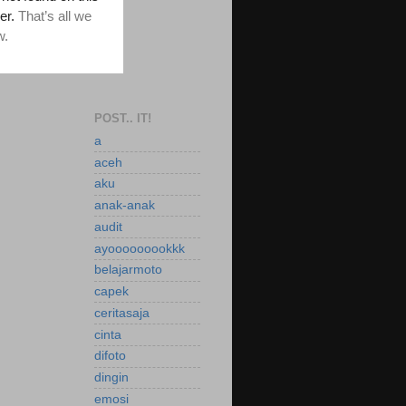
POST.. IT!
a
aceh
aku
anak-anak
audit
ayooooooookkk
belajarmoto
capek
ceritasaja
cinta
difoto
dingin
emosi