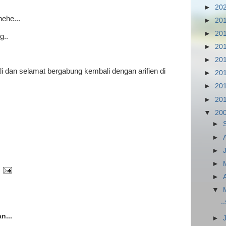
►
20
hehe...
►
20
►
20
g..
►
20
►
20
 dan selamat bergabung kembali dengan arifien di
►
20
►
20
►
20
▼
20
►
►
►
►
►
▼
..
n...
►