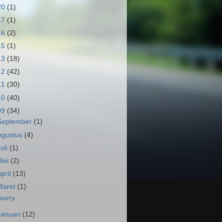
20
(1)
17
(1)
16
(2)
15
(1)
13
(18)
12
(42)
11
(30)
10
(40)
09
(34)
September
(1)
Agustus
(4)
Juli
(1)
Mei
(2)
April
(13)
Maret
(1)
sorry...
Januari
(12)