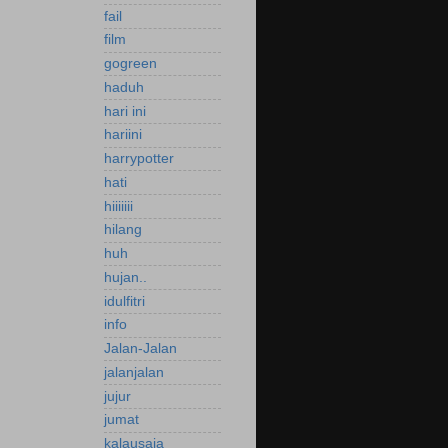
fail
film
gogreen
haduh
hari ini
hariini
harrypotter
hati
hiiiiiii
hilang
huh
hujan..
idulfitri
info
Jalan-Jalan
jalanjalan
jujur
jumat
kalausaja