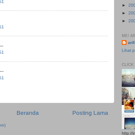
51
►
20
►
20
►
20
51
ME! AR
ari
..
Lihat p
51
CLICK
..
51
Beranda
Posting Lama
om)
http://