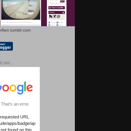
arifien.tumblr.com
EJAK...