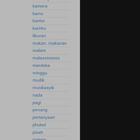
kamera
kamu
kantor
karirku
liburan
makan..makanan
malam
malassssssss
merdeka
minggu
mudik
musikasyik
nada
pagi
penang
pertanyaan
phuket
pisah
poems