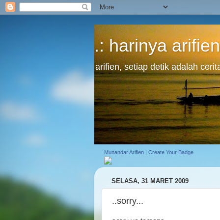
.: harinya arifien
arifien, setiap detik adalah cer
Munandar Arifien
|
Create Your Badge
SELASA, 31 MARET 2009
..sorry...