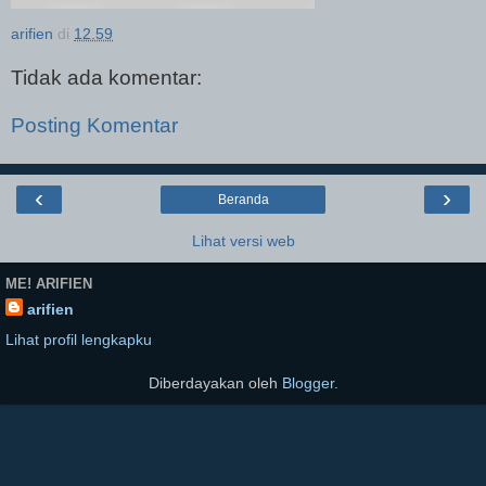
arifien
di
12.59
Tidak ada komentar:
Posting Komentar
‹
›
Beranda
Lihat versi web
ME! ARIFIEN
arifien
Lihat profil lengkapku
Diberdayakan oleh
Blogger
.