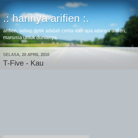
.: harinya arifien :.
arifien, setiap detik adalah cerita dan apa adanya arifien,
manusia untuk dunianya.
SELASA, 20 APRIL 2010
T-Five - Kau