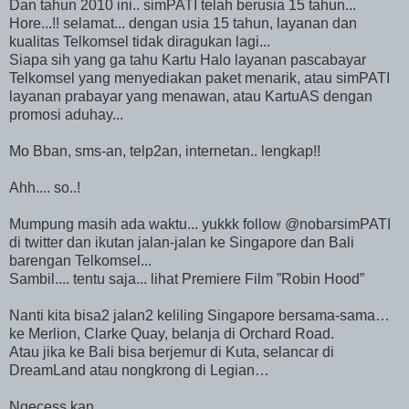
Dan tahun 2010 ini.. simPATI telah berusia 15 tahun...
Hore...!! selamat... dengan usia 15 tahun, layanan dan
kualitas Telkomsel tidak diragukan lagi...
Siapa sih yang ga tahu Kartu Halo layanan pascabayar
Telkomsel yang menyediakan paket menarik, atau simPATI
layanan prabayar yang menawan, atau KartuAS dengan
promosi aduhay...
Mo Bban, sms-an, telp2an, internetan.. lengkap!!
Ahh.... so..!
Mumpung masih ada waktu... yukkk follow @nobarsimPATI
di twitter dan ikutan jalan-jalan ke Singapore dan Bali
barengan Telkomsel...
Sambil.... tentu saja... lihat Premiere Film ”Robin Hood”
Nanti kita bisa2 jalan2 keliling Singapore bersama-sama…
ke Merlion, Clarke Quay, belanja di Orchard Road.
Atau jika ke Bali bisa berjemur di Kuta, selancar di
DreamLand atau nongkrong di Legian…
Ngecess kan…