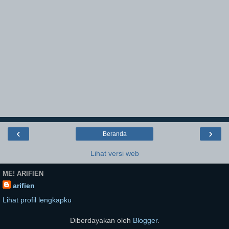
‹
›
Beranda
Lihat versi web
ME! ARIFIEN
arifien
Lihat profil lengkapku
Diberdayakan oleh
Blogger
.