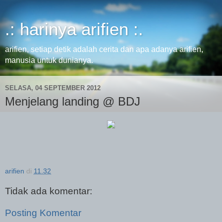
.: harinya arifien :.
arifien, setiap detik adalah cerita dan apa adanya arifien,
manusia untuk dunianya.
SELASA, 04 SEPTEMBER 2012
Menjelang landing @ BDJ
arifien
di
11.32
Tidak ada komentar:
Posting Komentar