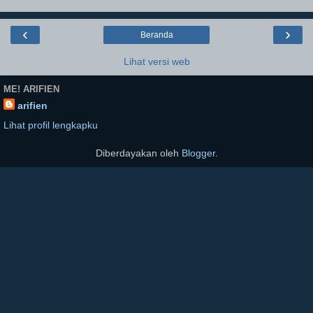
‹
›
Beranda
Lihat versi web
ME! ARIFIEN
arifien
Lihat profil lengkapku
Diberdayakan oleh
Blogger
.