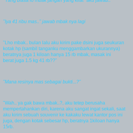
"Yang biasa lo mbak jangan yang kilat" aku jawab..
"Iya 41 ribu mas.." jawab mbak nya lagi
"Lho mbak.. bulan lalu aku kirim pake dsini juga seukuran
kotak hp (sambil tanganku menggambarkan ukurannya)
beratnya juga 1 kiloan hanya 15 rb mbak, masak ini
berat juga 1.5 kg 41 rb??"
"Mana resinya mas sebagai bukti...?"
"Wah.. ya gak bawa mbak..?, aku tetep berusaha
mempertahankan diri, karena aku sangat ingat sekali, saat
aku kirim sebuah souvenir ke kakaku lewat kantor pos ini
juga, dengan kotak sebesar hp, beratnya 1kiloan hanya
15rb.