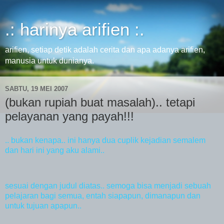
.: harinya arifien :.
arifien, setiap detik adalah cerita dan apa adanya arifien,
manusia untuk dunianya.
SABTU, 19 MEI 2007
(bukan rupiah buat masalah).. tetapi
pelayanan yang payah!!!
.. bukan kenapa.. ini hanya dua cuplik kejadian semalem
dan hari ini yang aku alami..
sesuai dengan judul diatas.. semoga bisa menjadi sebuah
pelajaran bagi semua, entah siapapun, dimanapun dan
untuk tujuan apapun..