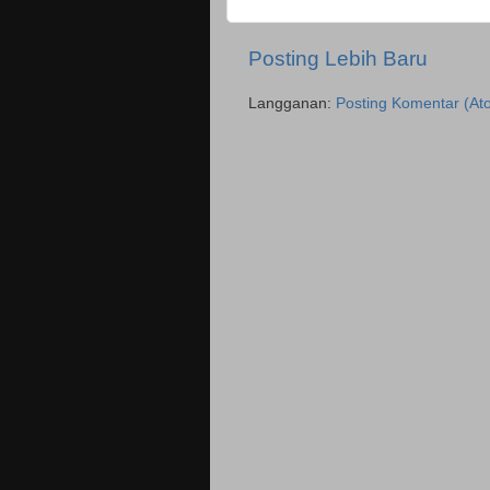
Posting Lebih Baru
Langganan:
Posting Komentar (At