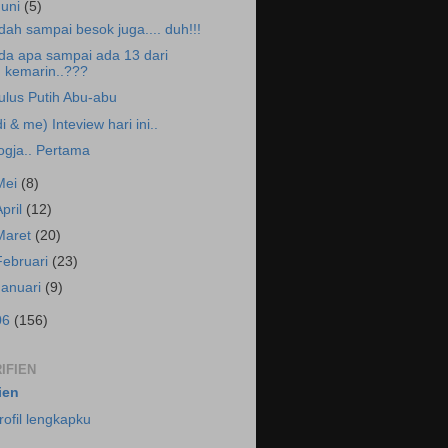
Juni
(5)
.dah sampai besok juga.... duh!!!
da apa sampai ada 13 dari
kemarin..???
ulus Putih Abu-abu
di & me) Inteview hari ini..
ogja.. Pertama
Mei
(8)
April
(12)
Maret
(20)
Februari
(23)
Januari
(9)
06
(156)
IFIEN
fien
rofil lengkapku