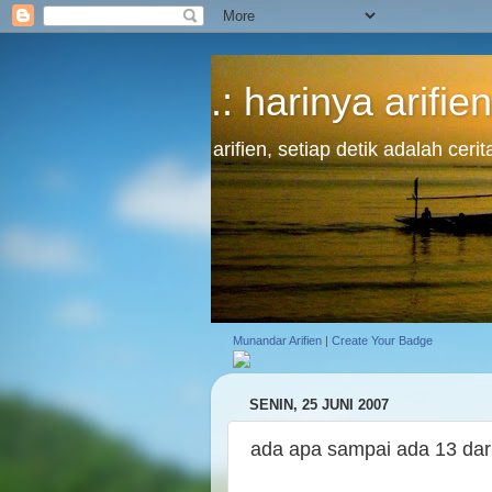
.: harinya arifien
arifien, setiap detik adalah cer
Munandar Arifien
|
Create Your Badge
SENIN, 25 JUNI 2007
ada apa sampai ada 13 dar