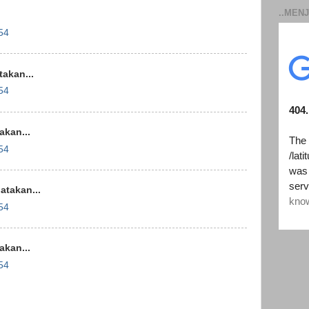
..MENJ
54
akan...
54
kan...
54
takan...
54
kan...
54