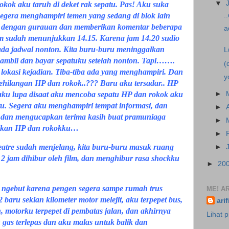
▼
kok aku taruh di deket rak sepatu. Pas! Aku suka
segera menghampiri temen yang sedang di blok lain
.
ih dengan gurauan dan memberikan komentar beberapa
a
am sudah menunjukkan 14.15. Karena jam 14.20 sudio
 ada jadwal nonton. Kita buru-buru meninggalkan
L
ambil dan bayar sepatuku setelah nonton. Tapi…….
(
lokasi kejadian. Tiba-tiba ada yang menghampiri. Dan
y
hilangan HP dan rokok..??? Baru aku tersadar.. HP
►
ku lupa disaat aku mencoba sepatu HP dan rokok aku
atu. Segera aku menghampiri tempat informasi, dan
►
 dan mengucapkan terima kasih buat pramuniaga
►
ikan HP dan rokokku…
►
atre sudah menjelang, kita buru-buru masuk ruang
►
r 2 jam dihibur oleh film, dan menghibur rasa shockku
►
20
 ngebut karena pengen segera sampe rumah trus
ME! AR
2 baru sekian kilometer motor melejit, aku terpepet bus,
ari
 motorku terpepet di pembatas jalan, dan akhirnya
Lihat p
n gas terlepas dan aku malas untuk balik dan