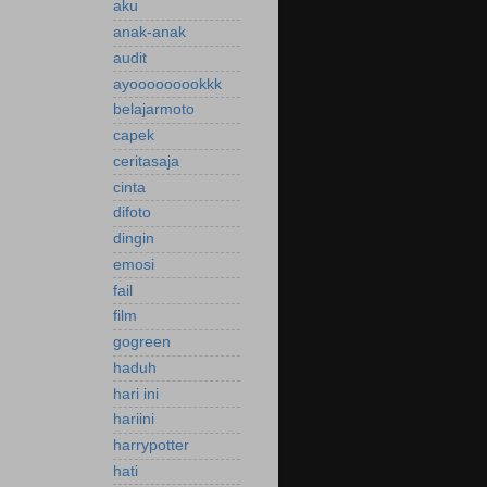
aku
anak-anak
audit
ayooooooookkk
belajarmoto
capek
ceritasaja
cinta
difoto
dingin
emosi
fail
film
gogreen
haduh
hari ini
hariini
harrypotter
hati