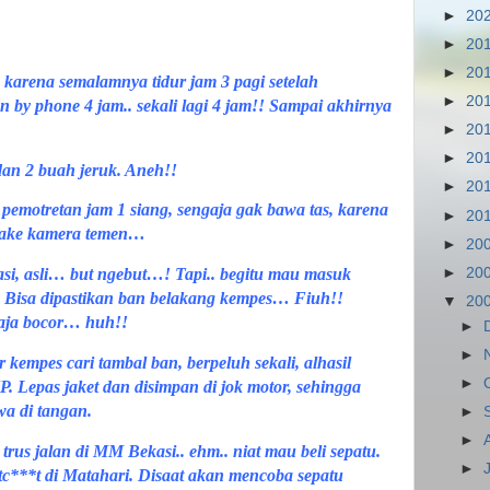
►
20
►
20
►
20
 karena semalamnya tidur jam 3 pagi setelah
►
20
 by phone 4 jam.. sekali lagi 4 jam!! Sampai akhirnya
►
20
►
20
an 2 buah jeruk. Aneh!!
►
20
pemotretan jam 1 siang, sengaja gak bawa tas, karena
►
20
pake kamera temen…
►
20
►
20
i, asli… but ngebut…! Tapi.. begitu mau masuk
 Bisa dipastikan ban belakang kempes… Fiuh!!
▼
20
 aja bocor… huh!!
►
►
 kempes cari tambal ban, berpeluh sekali, alhasil
►
P. Lepas jaket dan disimpan di jok motor, sehingga
wa di tangan.
►
►
trus jalan di MM Bekasi.. ehm.. niat mau beli sepatu.
►
tc***t di Matahari. Disaat akan mencoba sepatu