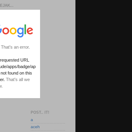
EJAK...
POST.. IT!
a
aceh