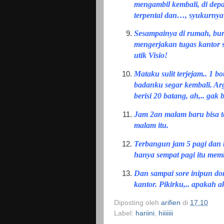
mengambil kembali, di depa
terpental dan…, syukurnya a
Sesampainya di rumah, buru
mengerjakan tugas kantor 
utik Visio!
Mataku sulit terjejam.. 1 
badanku segar kembali. Arg
berisi 20 batang, ah,.. gak 
Jam 2an malam baru bisa ter
malam itu.
Terbangun jam 5 pagi dan b
hanya sempat pagi itu mem
Dan sampai sore inipun donu
kantor. Pikirku,.. apakah a
Diposting oleh
arifien
di
17.10
Label:
hariini
,
hiiiiiii