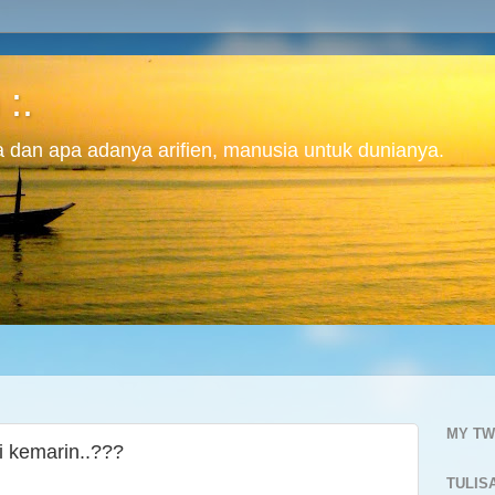
 :.
ita dan apa adanya arifien, manusia untuk dunianya.
MY TW
i kemarin..???
TULIS