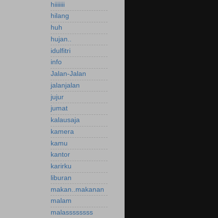
hiiiiiii
hilang
huh
hujan..
idulfitri
info
Jalan-Jalan
jalanjalan
jujur
jumat
kalausaja
kamera
kamu
kantor
karirku
liburan
makan..makanan
malam
malassssssss