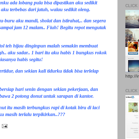
nku ada lobang pula bisa dipastikan aku sedikit
CLICK
ku terbebas dari jatuh, walau sedikit oleng.
-buru aku mandi, sholat dan istirahat,.. dan segera
sampai jam 12 malam.. Fiuh! Begitu repot mengutak
botol teh hijau dinginpun malah semakin membuat
h.. aku sadar.. 1 hari itu aku habis 1 bungkus rokok
biasanya habis segitu!
tidur, dan sekian kali tidurku tidak bisa terlelap
http://
ersiap hari senin dengan sekian pekerjaan, dan
CLICK
bawa 2 potong donut untuk sarapan di kantor.
t itu masih terbungkus rapi di kotak biru di laci
ku masih terlalu terpikirkan..???