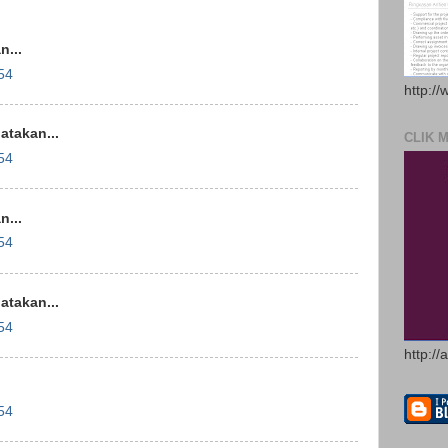
...
54
http://
takan...
CLIK 
54
...
54
takan...
54
http://
54