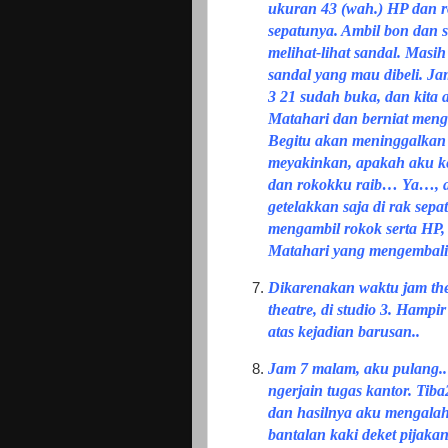
ukuran 43 (wah.) HP dan ro
sepatunya. Ambil bon dan 
melihat-lihat sandal. Mas
sandal yang mau dibeli. J
3 21 sudah buka, dan kita
Matahari dan berniat meng
Begitu akan meninggalkan 
meyakinkan, apakah aku ke
dan rokokku raib… Ya…, a
getelakkan saja di rak sep
mengambil rokok serta HP,
Matahari yang mengembal
Dikarenakan waktu jam the
theatre, di studio 3. Hampi
atas kejadian barusan..
Jam 7 malam, aku pulang..
ngerjain tugas kantor. Tiba
dan hasilnya aku mengalah,
bantalan kaki deket pijaka