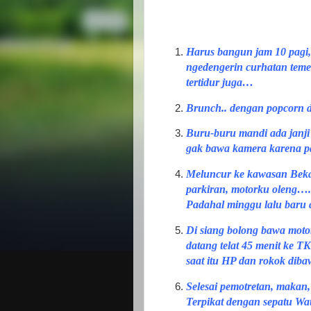
Harus bangun jam 10 pagi,
ngedengerin curhatan temen
tertidur juga…
Brunch.. dengan popcorn d
Buru-buru mandi ada janji 
gak bawa kamera karena 
Meluncur ke kawasan Bekas
parkiran, motorku oleng….
Padahal minggu lalu baru
Di siang bolong bawa motor
datang telat 45 menit ke TK
saat itu HP dan rokok diba
Selesai pemotretan, makan, 
Terpikat dengan sepatu Wa