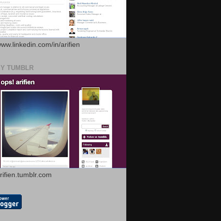
www.linkedin.com/in/arifien
MY TUMBLR
arifien.tumblr.com