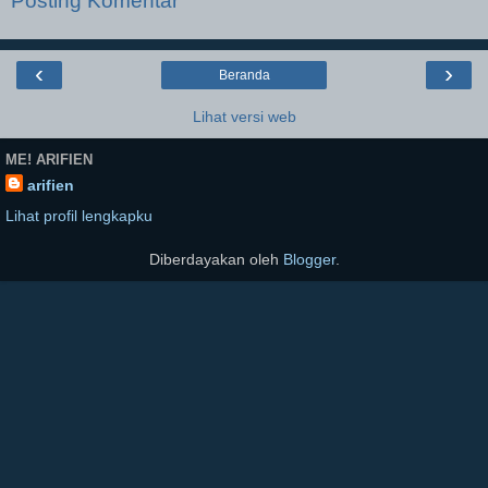
Posting Komentar
‹
›
Beranda
Lihat versi web
ME! ARIFIEN
arifien
Lihat profil lengkapku
Diberdayakan oleh
Blogger
.