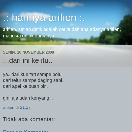
.: harinya arifien :.
arifien, setiap detik adalah cerita dan apa adanya arifien,
manusia untuk dunianya.
SENIN, 10 NOVEMBER 2008
...dari ini ke itu..
ya.. dari kue tart sampe bolu
dari telur sampe daging sapi..
dari apel ke buah pir..
gini aja udah kenyang...
arifien
di
21.17
Tidak ada komentar: