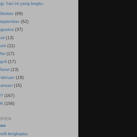
agi, hari ini yang begitu..
Oktober
(69)
September
(52)
Agustus
(37)
Juli
(13)
Juni
(11)
Mei
(17)
April
(17)
Maret
(13)
Februari
(18)
Januari
(15)
07
(167)
06
(156)
IFIEN
fien
rofil lengkapku