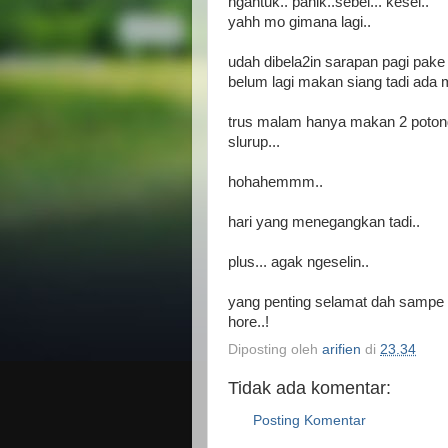
ngantuk.. panik..sebel... kesel..
yahh mo gimana lagi..
udah dibela2in sarapan pagi pake
belum lagi makan siang tadi ada
trus malam hanya makan 2 potong 
slurup...
hohahemmm..
hari yang menegangkan tadi..
plus... agak ngeselin..
yang penting selamat dah sampe t
hore..!
Diposting oleh
arifien
di
23.34
Tidak ada komentar:
Posting Komentar