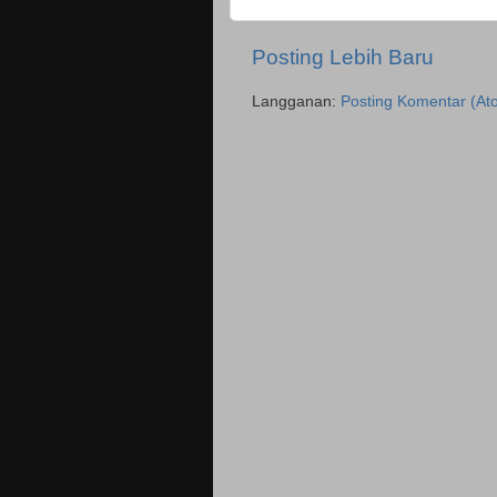
Posting Lebih Baru
Langganan:
Posting Komentar (At