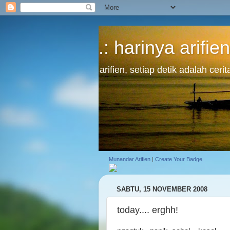
.: harinya arifien
arifien, setiap detik adalah cer
Munandar Arifien
|
Create Your Badge
SABTU, 15 NOVEMBER 2008
today.... erghh!