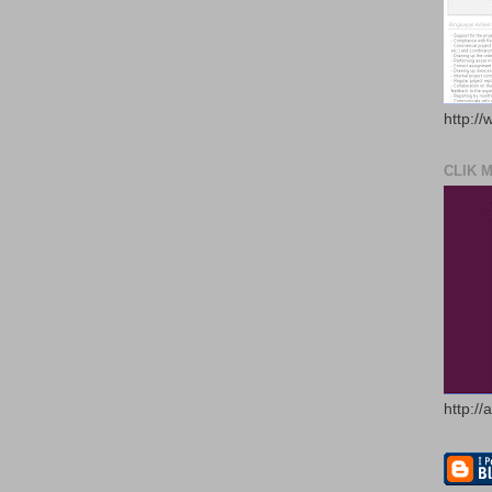
http://
CLIK 
http://