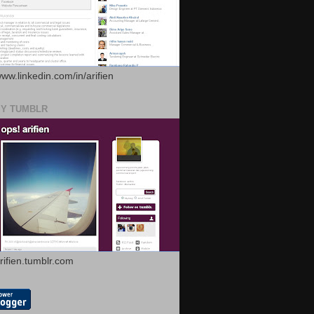
www.linkedin.com/in/arifien
MY TUMBLR
arifien.tumblr.com