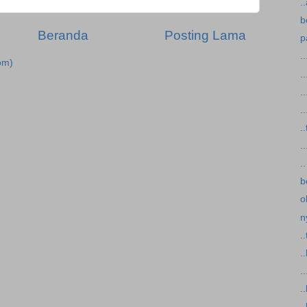
.
b
Beranda
Posting Lama
p
..
om)
..
..
..
.
..
..
b
o
n
.
.
..
.
.