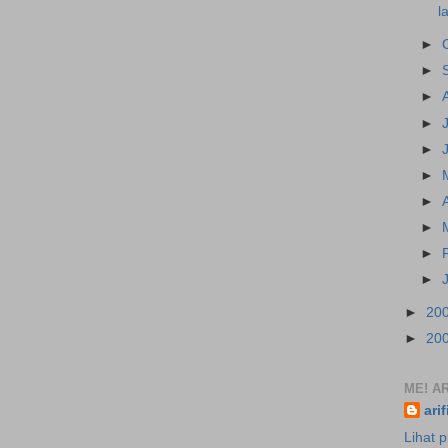
l
►
►
►
►
►
►
►
►
►
►
►
20
►
20
ME! AR
ari
Lihat p