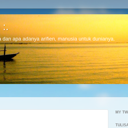
 :.
ita dan apa adanya arifien, manusia untuk dunianya.
MY TW
TULIS