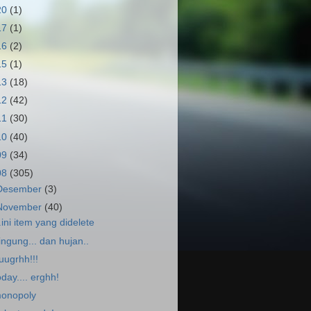
20
(1)
17
(1)
16
(2)
15
(1)
13
(18)
12
(42)
11
(30)
10
(40)
09
(34)
08
(305)
Desember
(3)
November
(40)
..ini item yang didelete
ingung... dan hujan..
.uugrhh!!!
oday.... erghh!
onopoly