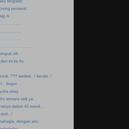
.aku tergoda!
orong pesawat..
agi ni...
...................
....................
...................
.............................
.timpuk nih..
.dari ini ke itu..
esok..??? wedew...! beratz..!
h... bogor....
yoba ebay
.thx temans tadi ya..
.hanya dalam 45 menit...
.ssst...!
.bahagia, dengan aku..
.hahahaha...