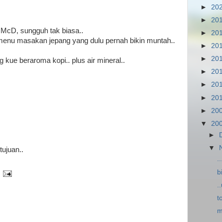
►
20
►
20
 McD, sungguh tak biasa..
►
20
 menu masakan jepang yang dulu pernah bikin muntah..
►
20
►
20
kue beraroma kopi.. plus air mineral..
►
20
►
20
►
20
►
20
▼
20
►
▼
ujuan..
.
b
.
t
m