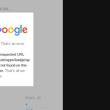
EJAK...
POST.. IT!
a