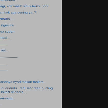
.lagi, kok masih sibuk terus ..???
an kok aga pening ya..?
emarin.....
g ngesore..
ega sudah
.maaf...
........
.last...
...................
.......
........
.
usahnya nyari makan malam..
ududududu...tadi sesorean hunting
lokasi di daera...
.kenyang...
..