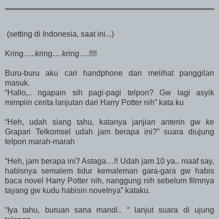
(setting di Indonesia, saat ini...)
Kring…..kring….kring….!!!!
Buru-buru aku cari handphone dan melihat panggilan
masuk.
“Hallo,.. ngapain sih pagi-pagi telpon? Gw lagi asyik
mimpiin cerita lanjutan dari Harry Potter nih” kata ku
“Heh, udah siang tahu, katanya janjian anterin gw ke
Grapari Telkomsel udah jam berapa ini?” suara diujung
telpon marah-marah
“Heh, jam berapa ini? Astaga…!! Udah jam 10 ya.. maaf say,
habisnya semalem tidur kemaleman gara-gara gw habis
baca novel Harry Potter nih, nanggung nih sebelum filmnya
tayang gw kudu habisin novelnya” kataku.
“Iya tahu, buruan
sana
mandi.. “ lanjut suara di ujung