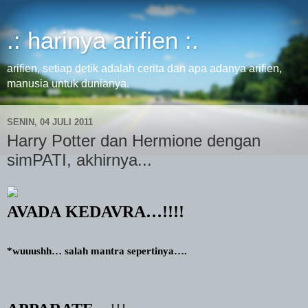
.: harinya arifien :.
arifien, setiap detik adalah cerita dan apa adanya arifien,
manusia untuk dunianya.
SENIN, 04 JULI 2011
Harry Potter dan Hermione dengan
simPATI, akhirnya...
AVADA
KEDAVRA…!!!!
*wuuushh… salah mantra sepertinya….