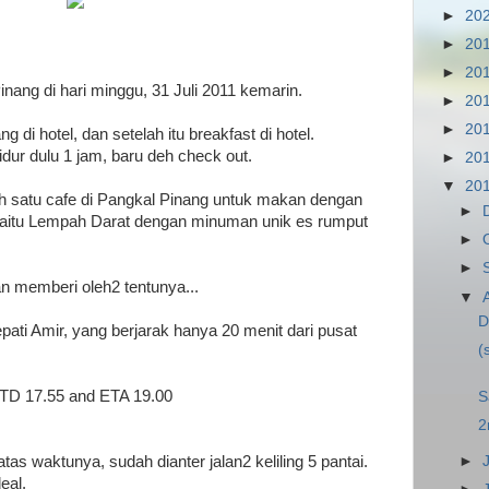
►
20
►
20
►
20
Pinang di hari minggu, 31 Juli 2011 kemarin.
►
20
►
20
 di hotel, dan setelah itu breakfast di hotel.
dur dulu 1 jam, baru deh check out.
►
20
▼
20
lah satu cafe di Pangkal Pinang untuk makan dengan
►
aitu Lempah Darat dengan minuman unik es rumput
►
►
an memberi oleh2 tentunya...
▼
D
pati Amir, yang berjarak hanya 20 menit dari pusat
(
TD 17.55 and ETA 19.00
S
2
►
tas waktunya, sudah dianter jalan2 keliling 5 pantai.
eal.