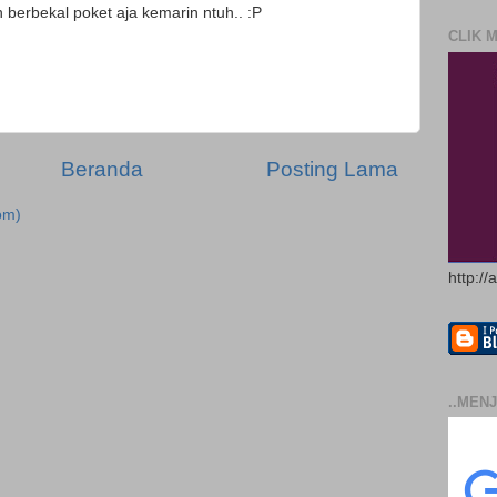
berbekal poket aja kemarin ntuh.. :P
CLIK 
Beranda
Posting Lama
om)
http://
..MENJ