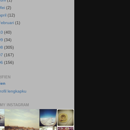
Juni
(1)
Mei
(2)
April
(12)
Februari
(1)
10
(40)
09
(34)
08
(305)
07
(167)
06
(156)
IFIEN
fien
rofil lengkapku
 MY INSTAGRAM