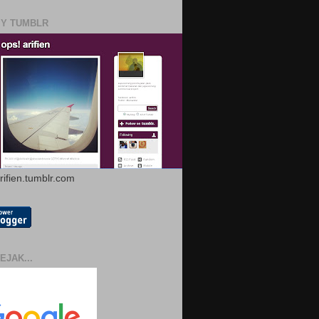
MY TUMBLR
arifien.tumblr.com
EJAK...