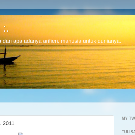
 :.
ita dan apa adanya arifien, manusia untuk dunianya.
MY TW
1 2011
TULIS