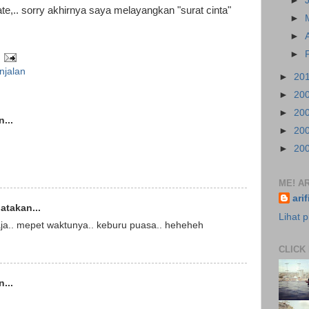
►
ate,.. sorry akhirnya saya melayangkan "surat cinta"
►
►
►
anjalan
►
20
►
20
►
20
...
►
20
►
20
ME! AR
ari
takan...
Lihat p
ja.. mepet waktunya.. keburu puasa.. heheheh
CLICK
...