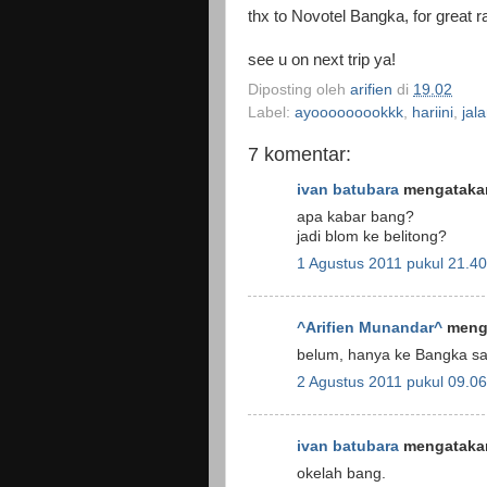
thx to Novotel Bangka, for great r
see u on next trip ya!
Diposting oleh
arifien
di
19.02
Label:
ayooooooookkk
,
hariini
,
jal
7 komentar:
ivan batubara
mengatakan
apa kabar bang?
jadi blom ke belitong?
1 Agustus 2011 pukul 21.40
^Arifien Munandar^
menga
belum, hanya ke Bangka sa
2 Agustus 2011 pukul 09.06
ivan batubara
mengatakan
okelah bang.