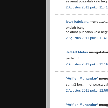
selamat puasalah kalo begi
2 Agustus 2011 pukul 11.41
ivan batubara
mengatakan
okelah bang.
selamat puasalah kalo begi
2 Agustus 2011 pukul 11.41
JaGAD Midas
mengatakan
perfect !!
2 Agustus 2011 pukul 12.16
^Arifien Munandar^
menga
sama2 bos... met puasa ya
2 Agustus 2011 pukul 12.58
^Arifien Munandar^
menga