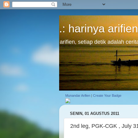
.: harinya arifien
arifien, setiap detik adalah cer
Munandar Arifien
|
Create Your Badge
SENIN, 01 AGUSTUS 2011
2nd leg, PGK-CGK , July 3