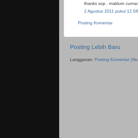
thanks sop.. maklum cuman 
2 Agustus 2011 pukul 12.58
Posting Komentar
Posting Lebih Baru
Langganan:
Posting Komentar (At