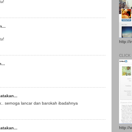
tu!
...
tu!
http://
CLICK
...
takan...
k.. semoga lancar dan barokah ibadahnya
http://
takan...