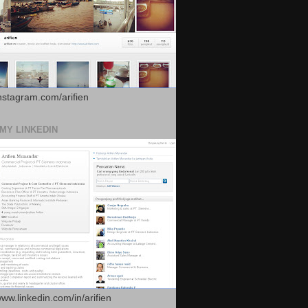
instagram.com/arifien
 MY LINKEDIN
www.linkedin.com/in/arifien