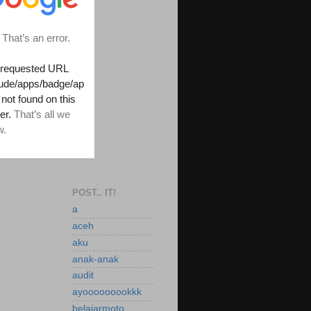
POST.. IT!
a
aceh
aku
anak-anak
audit
ayooooooookkk
belajarmoto