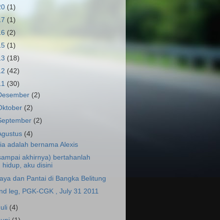
20
(1)
17
(1)
16
(2)
15
(1)
13
(18)
12
(42)
11
(30)
Desember
(2)
Oktober
(2)
September
(2)
Agustus
(4)
ia adalah bernama Alexis
sampai akhirnya) bertahanlah
hidup, aku disini
aya dan Pantai di Bangka Belitung
nd leg, PGK-CGK , July 31 2011
Juli
(4)