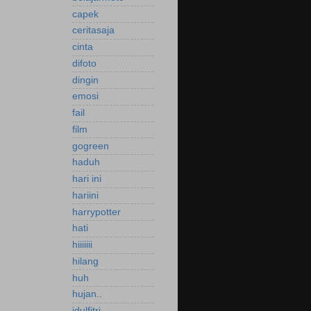
capek
ceritasaja
cinta
difoto
dingin
emosi
fail
film
gogreen
haduh
hari ini
hariini
harrypotter
hati
hiiiiiii
hilang
huh
hujan..
idulfitri