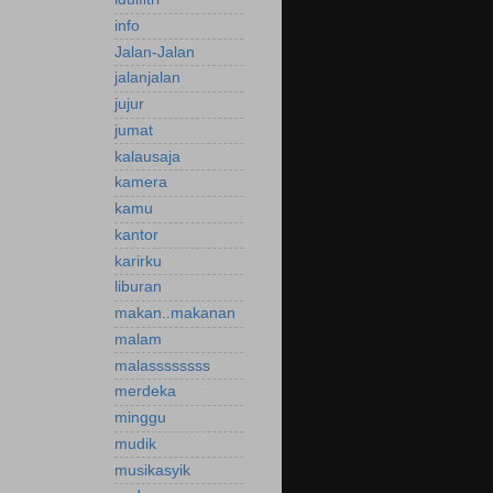
info
Jalan-Jalan
jalanjalan
jujur
jumat
kalausaja
kamera
kamu
kantor
karirku
liburan
makan..makanan
malam
malassssssss
merdeka
minggu
mudik
musikasyik