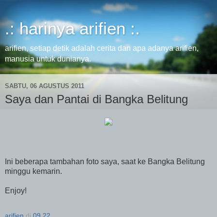
.: harinya arifien :.
arifien, setiap detik adalah cerita dan apa adanya arifien,
manusia untuk dunianya.
SABTU, 06 AGUSTUS 2011
Saya dan Pantai di Bangka Belitung
Ini beberapa tambahan foto saya, saat ke Bangka Belitung
minggu kemarin.
Enjoy!
arifien
di
09.22