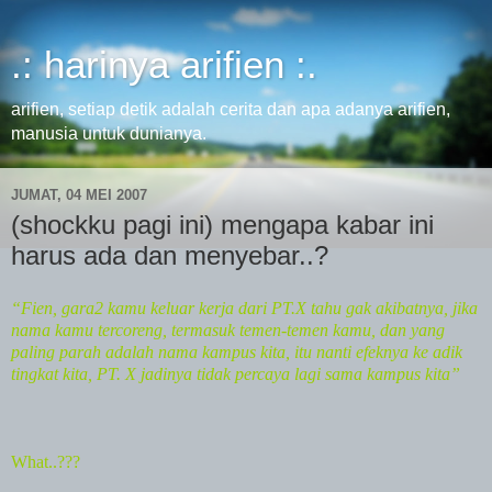
.: harinya arifien :.
arifien, setiap detik adalah cerita dan apa adanya arifien,
manusia untuk dunianya.
JUMAT, 04 MEI 2007
(shockku pagi ini) mengapa kabar ini
harus ada dan menyebar..?
“Fien, gara2 kamu keluar kerja dari PT.X tahu gak akibatnya, jika
nama kamu tercoreng, termasuk temen-temen kamu, dan yang
paling parah adalah nama kampus kita, itu nanti efeknya ke adik
tingkat kita, PT. X jadinya tidak percaya lagi sama kampus kita”
What..???