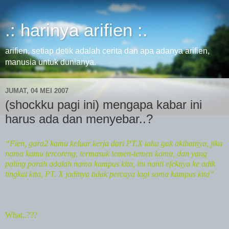
.: harinya arifien :.
arifien, setiap detik adalah cerita dan apa adanya arifien,
manusia untuk dunianya.
JUMAT, 04 MEI 2007
(shockku pagi ini) mengapa kabar ini
harus ada dan menyebar..?
“Fien, gara2 kamu keluar kerja dari PT.X tahu gak akibatnya, jika
nama kamu tercoreng, termasuk temen-temen kamu, dan yang
paling parah adalah nama kampus kita, itu nanti efeknya ke adik
tingkat kita, PT. X jadinya tidak percaya lagi sama kampus kita”
What..???