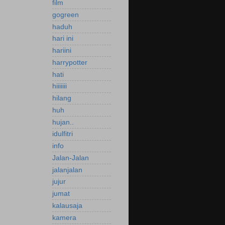
film
gogreen
haduh
hari ini
hariini
harrypotter
hati
hiiiiiii
hilang
huh
hujan..
idulfitri
info
Jalan-Jalan
jalanjalan
jujur
jumat
kalausaja
kamera