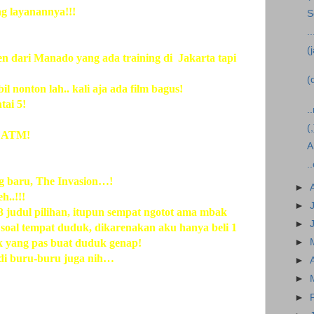
g layanannya!!!
S
..
(
en dari Manado yang ada training di
Jakarta tapi
(
nonton lah.. kali aja ada film bagus!
tai 5!
.
(
il ATM!
A
.
ng baru, The Invasion…!
►
h..!!!
►
 judul pilihan, itupun sempat ngotot ama mbak
►
 soal tempat duduk, dikarenakan aku hanya beli 1
uk yang pas buat duduk genap!
►
jadi buru-buru juga nih…
►
►
►