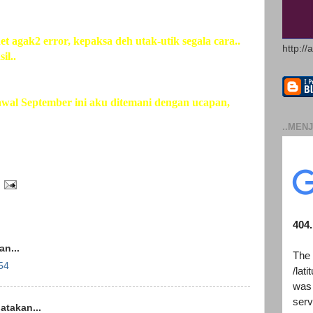
et agak2 error, kepaksa deh utak-utik segala cara..
http://
il..
 awal September ini aku ditemani dengan ucapan,
..MENJ
n...
54
takan...