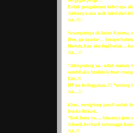
bergegas pergi…
Entah pengalaman keberapa aku l
Akhirnya aku naik taksi dari l
Ah..!!!
Sesampainya di Aston Rasuna, u
Dan, ga nyadar… berapa batang 
Haduh, kan aku lagi batuk… ko
Ah…!!
“Aku pulang ya.. udah malam, b
sambil aku berlalu keluar rua
Eits..!!
HP ku ketinggalan..!!! *untung 
Ah…!!
Ehm.. menjelang jam 9 sudah d
bus ke Bekasi..
“Kok lama ya…, biasanya jam s
Alhasil, berhasil menunggu ham
Ah..!!