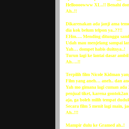
Helloooowww XL..!! Benahi don
Ah..!!
Dikarenakan ada janji ama tem
dia kok belum telpon ya..??!!
EHm…. Mending ditunggu sambil 
Udah mau menjelang sampai lan
Yah… dompet habis duitnya..!
Turun lagi ke lantai dasar amb
Ah….!!
Terpilih film Nicole Kidman ya
Film yang aneh… aneh.. dan ane
Yah mo gimana lagi cuman ada 3
penjual tiket, karena gontok2an
aja, ga boleh milih tempat dud
Secara film 5 menit lagi main, 
Ah..!!!
Mampir dulu ke Gramed ah..!