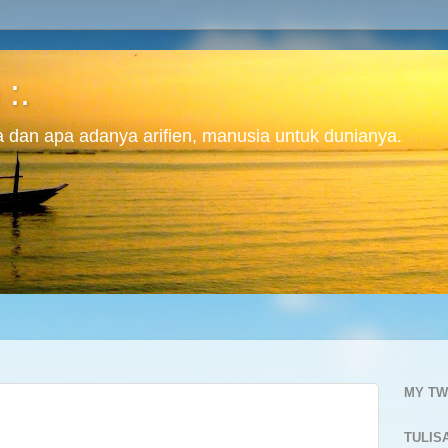
 :.
ita dan apa adanya arifien, manusia untuk dunianya.
MY TW
TULIS