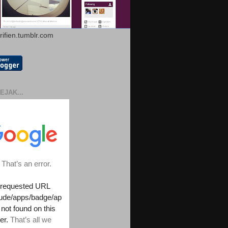
arifien.tumblr.com
EJAK...