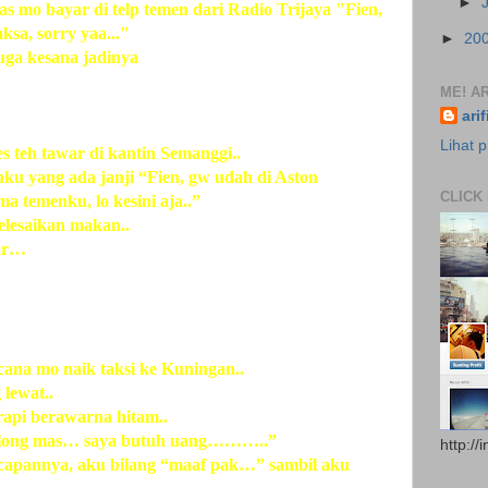
►
s mo bayar di telp temen dari Radio Trijaya "Fien,
aksa, sorry yaa..."
►
20
juga kesana jadinya
ME! AR
ari
Lihat p
es teh tawar di kantin Semanggi..
ku yang ada janji “Fien, gw udah di Aston
CLICK
a temenku, lo kesini aja..”
elesaikan makan..
yar…
ana mo naik taksi ke Kuningan..
 lewat..
 rapi berawarna hitam..
 tolong mas… saya butuh uang………..”
http://
ucapannya, aku bilang “maaf pak…” sambil aku