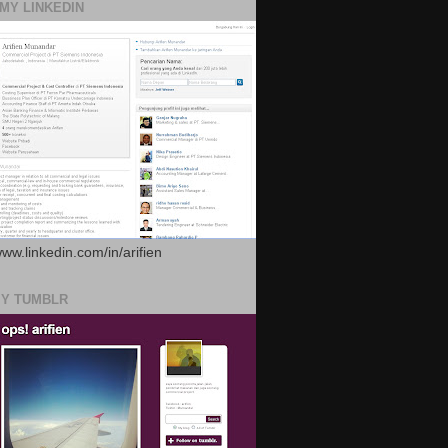
 MY LINKEDIN
www.linkedin.com/in/arifien
MY TUMBLR