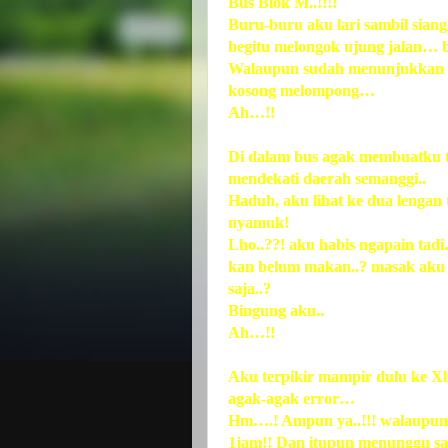
Bus Blok M..!!!!
Buru-buru aku lari sambil siang
begitu melongok ujung jalan… b
Walaupun sudah menunjukkan pu
kosong melompong…
Ah…!!
Di dalam bus agak membuatku te
mendekati daerah semanggi..
Haduh, aku lihat ke dua lengan 
nyamuk!
Lho..??! aku habis ngapain tad
kan belum makan..? masak aku a
saja..?
Bingung aku..
Ah…!!
Aku terpikir mampir dulu ke Xl
agak-agak error…
Hm….! Ampun ya..!!! walaupun a
1jam!! Dan itupun menunggu sam