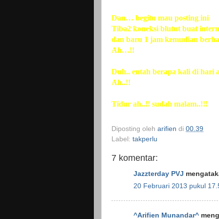
Dan… begitu mau posting ini
Tiba2 koneksi blutut buat intern
dan baru 1 jam kemudian berhas
Ah…!!
Duh.. entah berapa kali di hari
Ah..!!
Tidur ah..!! sudah malam..!!!
Diposting oleh
arifien
di
00.39
Label:
takperlu
7 komentar:
Jazzterday PVJ
mengataka
20 Februari 2013 pukul 17.
^Arifien Munandar^
menga