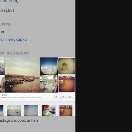
Januari
(9)
06
(156)
IFIEN
fien
rofil lengkapku
 MY INSTAGRAM
instagram.com/arifien