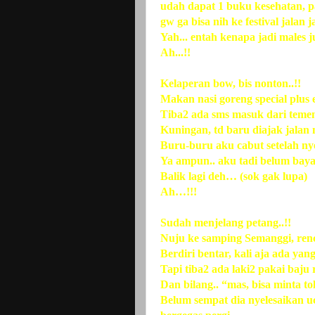
udah dapat 1 buku kesehatan, pa
gw ga bisa nih ke festival jalan j
Yah... entah kenapa jadi males 
Ah...!!
Kelaperan bow, bis nonton..!!
Makan nasi goreng special plus 
Tiba2 ada sms masuk dari temen
Kuningan, td baru diajak jalan m
Buru-buru aku cabut setelah ny
Ya ampun.. aku tadi belum ba
Balik lagi deh… (sok gak lupa)
Ah…!!!
Sudah menjelang petang..!!
Nuju ke samping Semanggi, renc
Berdiri bentar, kali aja ada yang
Tapi tiba2 ada laki2 pakai baju
Dan bilang.. “mas, bisa minta
Belum sempat dia nyelesaikan 