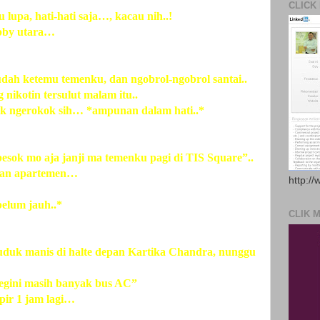
CLICK
upa, hati-hati saja…, kacau nih..!
obby utara…
dah ketemu temenku, dan ngobrol-ngobrol santai..
nikotin tersulut malam itu..
k ngerokok sih… *ampunan dalam hati..*
esok mo aja janji ma temenku pagi di TIS Square”..
ngan apartemen…
http://
belum jauh..*
CLIK 
uduk manis di halte depan Kartika Chandra, nunggu
egini masih banyak bus AC”
pir 1 jam lagi…