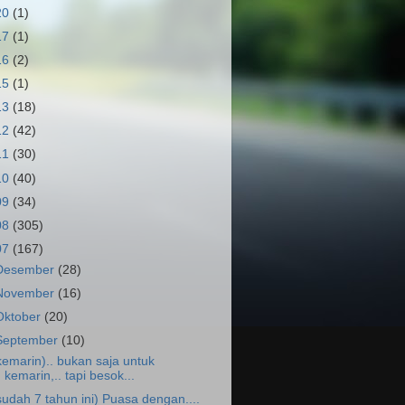
20
(1)
17
(1)
16
(2)
15
(1)
13
(18)
12
(42)
11
(30)
10
(40)
09
(34)
08
(305)
07
(167)
Desember
(28)
November
(16)
Oktober
(20)
September
(10)
kemarin).. bukan saja untuk
kemarin,.. tapi besok...
sudah 7 tahun ini) Puasa dengan....