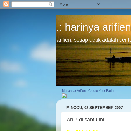
.: harinya arifien
arifien, setiap detik adalah cer
Munandar Arifien
|
Create Your Badge
MINGGU, 02 SEPTEMBER 2007
Ah..! di sabtu ini...