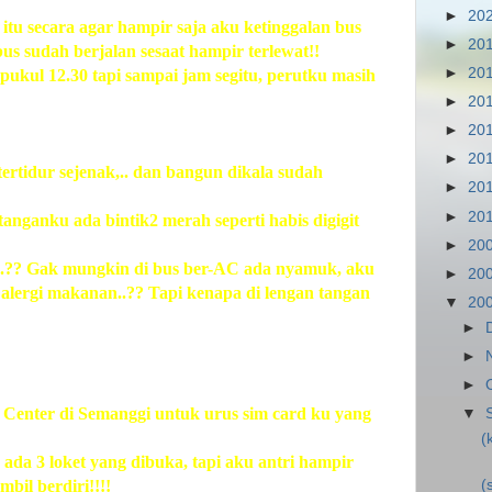
►
20
 itu secara agar hampir saja aku ketinggalan bus
►
20
us sudah berjalan sesaat hampir terlewat!!
►
20
kul 12.30 tapi sampai jam segitu, perutku masih
►
20
►
20
►
20
rtidur sejenak,.. dan bangun dikala sudah
►
20
►
20
tanganku ada bintik2 merah seperti habis digigit
►
20
i..?? Gak mungkin di bus ber-AC ada nyamuk, aku
►
20
lergi makanan..?? Tapi kenapa di lengan tangan
▼
20
►
►
►
 Center di Semanggi untuk urus sim card ku yang
▼
(
da 3 loket yang dibuka, tapi aku antri hampir
(
bil berdiri!!!!