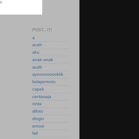
POST.. IT!
a
aceh
aku
anak-anak
audit
ayooooooookkk
belajarmoto
capek
ceritasaja
cinta
difoto
dingin
emosi
fail