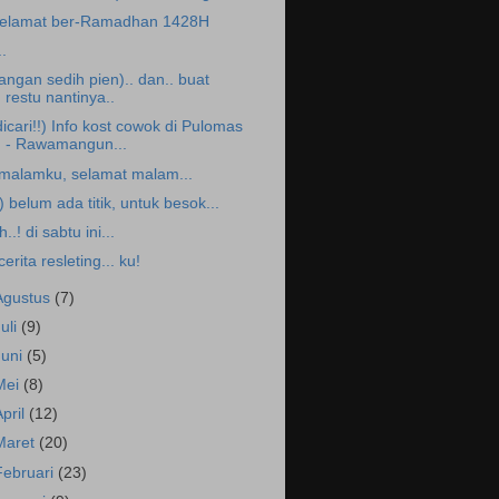
elamat ber-Ramadhan 1428H
..
jangan sedih pien).. dan.. buat
restu nantinya..
dicari!!) Info kost cowok di Pulomas
- Rawamangun...
.malamku, selamat malam...
,) belum ada titik, untuk besok...
h..! di sabtu ini...
.cerita resleting... ku!
Agustus
(7)
Juli
(9)
Juni
(5)
Mei
(8)
April
(12)
Maret
(20)
Februari
(23)