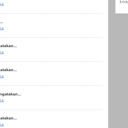
54
..
54
takan...
54
takan...
54
gatakan...
54
takan...
54