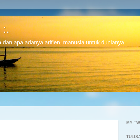
 :.
ita dan apa adanya arifien, manusia untuk dunianya.
MY TW
TULIS