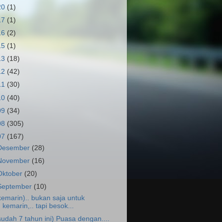
20
(1)
17
(1)
16
(2)
15
(1)
13
(18)
12
(42)
11
(30)
10
(40)
09
(34)
08
(305)
07
(167)
Desember
(28)
November
(16)
Oktober
(20)
September
(10)
kemarin).. bukan saja untuk
kemarin,.. tapi besok...
sudah 7 tahun ini) Puasa dengan....