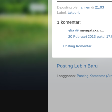
.......................................................
Diposting oleh
arifien
di
21.03
Label:
takperlu
1 komentar:
ylia @
mengatakan...
20 Februari 2013 pukul 17.
Posting Komentar
Posting Lebih Baru
Langganan:
Posting Komentar (At