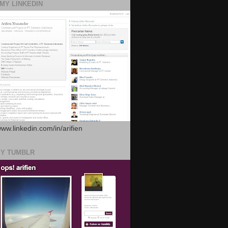
 MY LINKEDIN
www.linkedin.com/in/arifien
MY TUMBLR