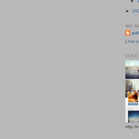
►
►
20
ME! AR
ari
Lihat p
CLICK
http://