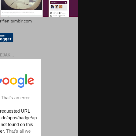
arifien.tumblr.com
EJAK...