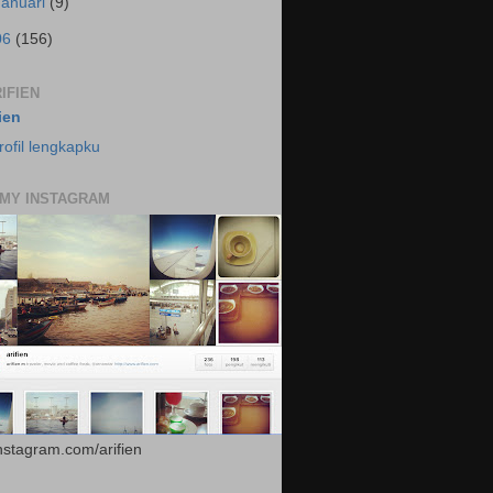
Januari
(9)
06
(156)
IFIEN
fien
rofil lengkapku
 MY INSTAGRAM
instagram.com/arifien