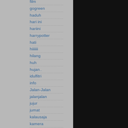
film
gogreen
haduh
hari ini
hariini
harrypotter
hati
hiiiiiii
hilang
huh
hujan..
idulfitri
info
Jalan-Jalan
jalanjalan
jujur
jumat
kalausaja
kamera