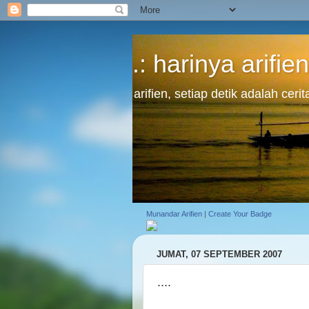
.: harinya arifien
arifien, setiap detik adalah cer
Munandar Arifien
|
Create Your Badge
JUMAT, 07 SEPTEMBER 2007
....