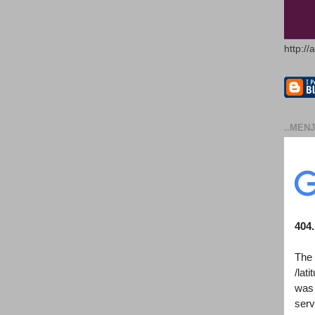
http://
..MENJ