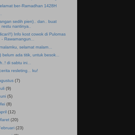
elamat ber-Ramadhan 1428H
..
jangan sedih pien).. dan.. buat
restu nantinya..
dicari!!) Info kost cowok di Pulomas
- Rawamangun...
.malamku, selamat malam...
,) belum ada titik, untuk besok...
h..! di sabtu ini...
.cerita resleting... ku!
Agustus
(7)
Juli
(9)
Juni
(5)
Mei
(8)
April
(12)
Maret
(20)
Februari
(23)