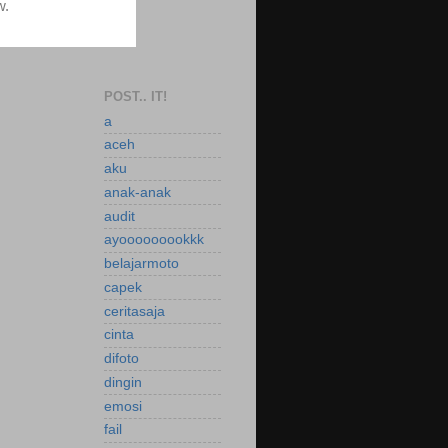
POST.. IT!
a
aceh
aku
anak-anak
audit
ayooooooookkk
belajarmoto
capek
ceritasaja
cinta
difoto
dingin
emosi
fail