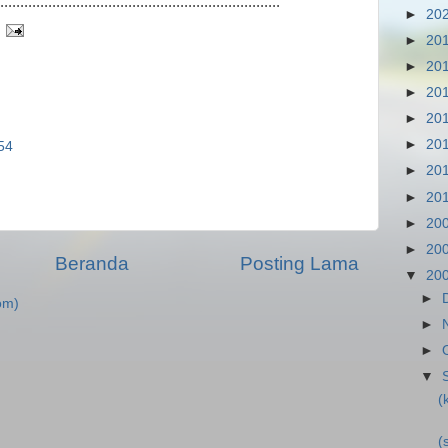
......................................................................
►
20
►
20
►
20
►
20
►
20
►
20
54
►
20
►
20
►
20
►
20
Beranda
Posting Lama
▼
20
►
om)
►
►
▼
(
(