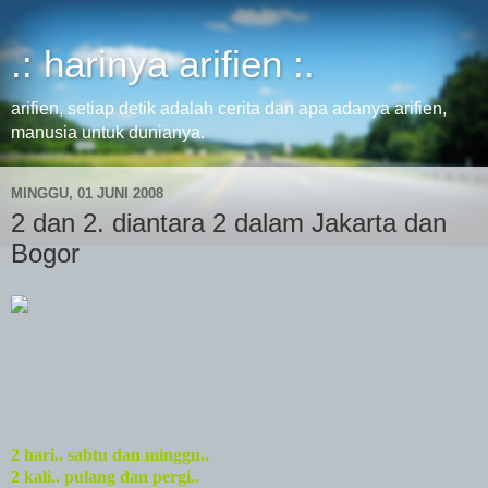
.: harinya arifien :.
arifien, setiap detik adalah cerita dan apa adanya arifien,
manusia untuk dunianya.
MINGGU, 01 JUNI 2008
2 dan 2. diantara 2 dalam Jakarta dan
Bogor
2 hari.. sabtu dan minggu..
2 kali.. pulang dan pergi..