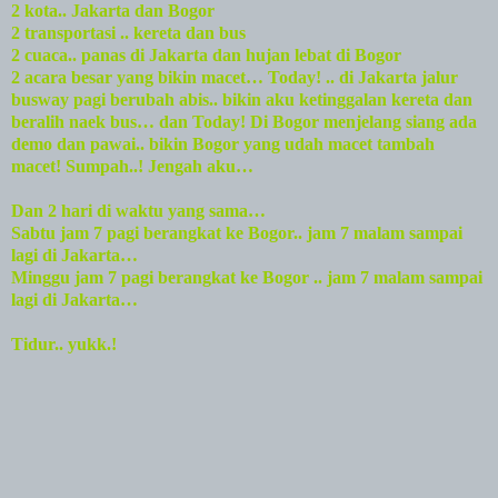
2
kota
..
Jakarta
dan
Bogor
2 transportasi .. kereta dan bus
2 cuaca.. panas di
Jakarta
dan hujan lebat di
Bogor
2 acara besar yang bikin macet… Today! .. di Jakarta jalur
busway pagi berubah abis.. bikin aku ketinggalan kereta dan
beralih naek bus… dan Today! Di Bogor menjelang siang ada
demo dan pawai.. bikin
Bogor
yang udah macet tambah
macet! Sumpah..! Jengah aku…
Dan 2 hari di waktu yang sama…
Sabtu jam 7 pagi berangkat ke
Bogor
.. jam 7 malam sampai
lagi di
Jakarta
…
Minggu jam 7 pagi berangkat ke
Bogor
.. jam 7 malam sampai
lagi di
Jakarta
…
Tidur.. yukk.!