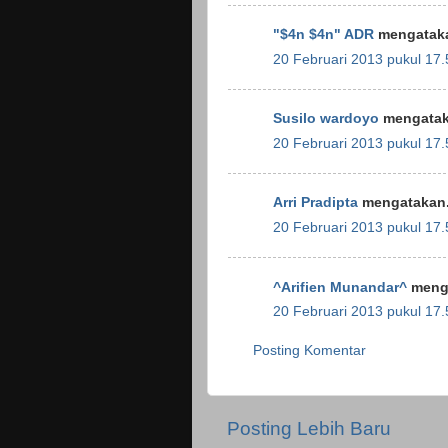
"$4n $4n" ADR
mengataka
20 Februari 2013 pukul 17.
Susilo wardoyo
mengatak
20 Februari 2013 pukul 17.
Arri Pradipta
mengatakan.
20 Februari 2013 pukul 17.
^Arifien Munandar^
menga
20 Februari 2013 pukul 17.
Posting Komentar
Posting Lebih Baru