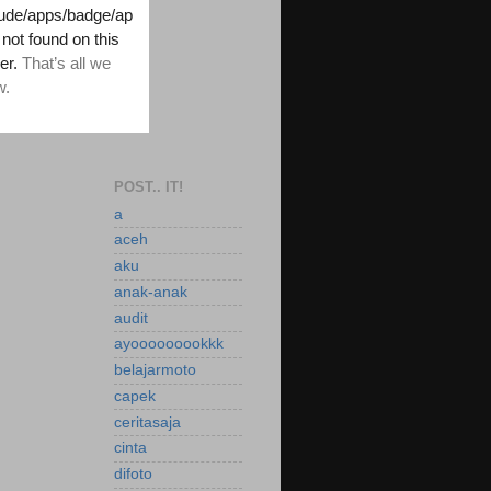
POST.. IT!
a
aceh
aku
anak-anak
audit
ayooooooookkk
belajarmoto
capek
ceritasaja
cinta
difoto