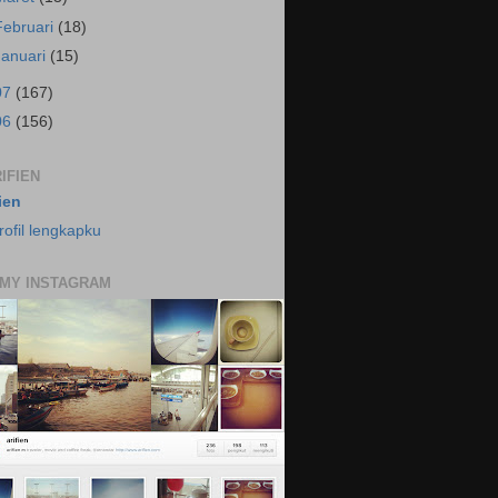
Februari
(18)
Januari
(15)
07
(167)
06
(156)
IFIEN
fien
rofil lengkapku
 MY INSTAGRAM