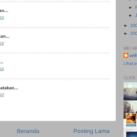
►
n...
►
52
►
20
►
20
an...
52
ME! AR
ari
..
Lihat p
52
CLICK
takan...
52
Beranda
Posting Lama