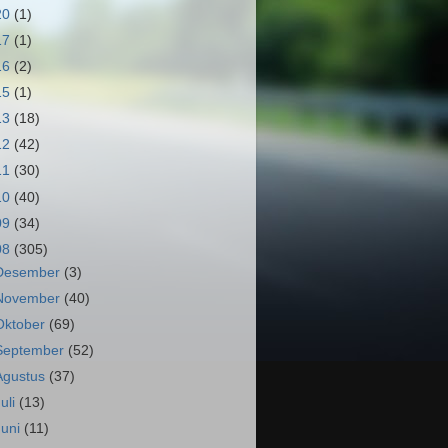
20
(1)
17
(1)
16
(2)
15
(1)
13
(18)
12
(42)
11
(30)
10
(40)
09
(34)
08
(305)
Desember
(3)
November
(40)
Oktober
(69)
September
(52)
Agustus
(37)
Juli
(13)
Juni
(11)