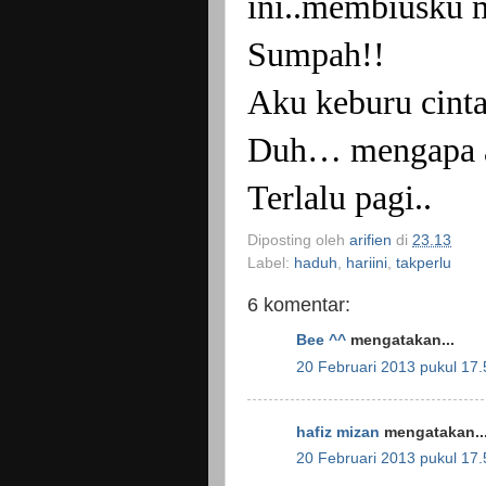
ini..membiusku
Sumpah!!
Aku keburu cinta
Duh… mengapa ak
Terlalu pagi..
Diposting oleh
arifien
di
23.13
Label:
haduh
,
hariini
,
takperlu
6 komentar:
Bee ^^
mengatakan...
20 Februari 2013 pukul 17.
hafiz mizan
mengatakan..
20 Februari 2013 pukul 17.