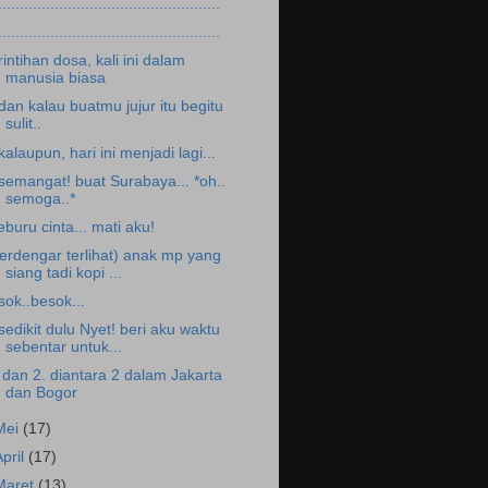
...................................................
...................................................
.rintihan dosa, kali ini dalam
manusia biasa
.dan kalau buatmu jujur itu begitu
sulit..
.kalaupun, hari ini menjadi lagi...
.semangat! buat Surabaya... *oh..
semoga..*
eburu cinta... mati aku!
terdengar terlihat) anak mp yang
siang tadi kopi ...
sok..besok...
.sedikit dulu Nyet! beri aku waktu
sebentar untuk...
 dan 2. diantara 2 dalam Jakarta
dan Bogor
Mei
(17)
April
(17)
Maret
(13)