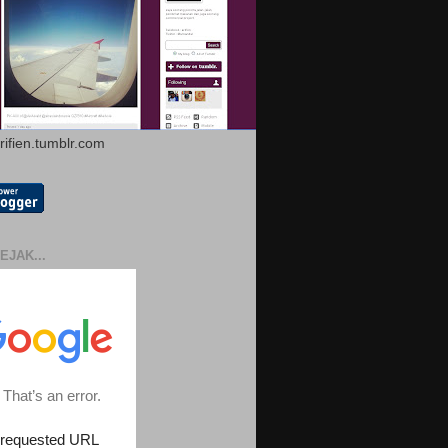
arifien.tumblr.com
EJAK...