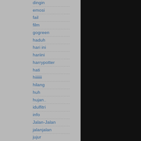
dingin
emosi
fail
film
gogreen
haduh
hari ini
hariini
harrypotter
hati
hiiiiiii
hilang
huh
hujan..
idulfitri
info
Jalan-Jalan
jalanjalan
jujur