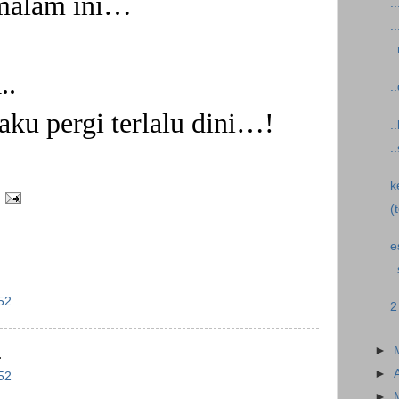
 malam ini…
..
..
.
..
.
u pergi terlalu dini…!
.
.
k
(
e
.
52
2
►
.
►
52
►