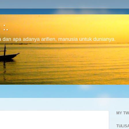
 :.
ita dan apa adanya arifien, manusia untuk dunianya.
MY TW
TULIS