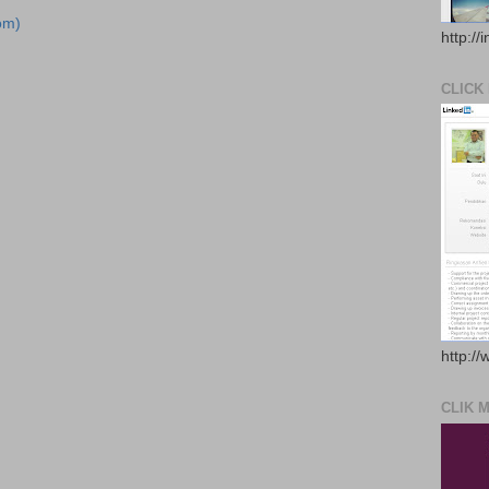
om)
http://
CLICK
http://
CLIK 