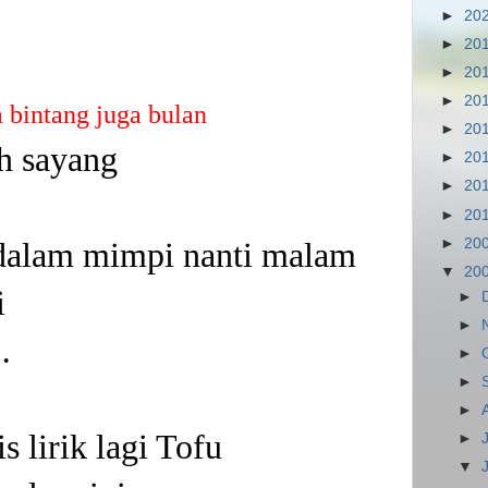
►
20
►
20
►
20
►
20
bintang juga bulan
►
20
h sayang
►
20
►
20
►
20
►
20
dalam mimpi nanti malam
▼
20
i
►
►
…
►
►
►
 lirik lagi Tofu
►
▼