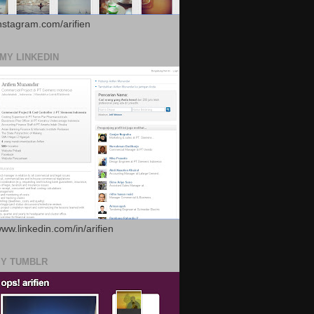
instagram.com/arifien
 MY LINKEDIN
www.linkedin.com/in/arifien
MY TUMBLR