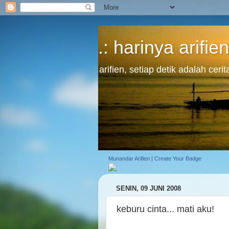
.: harinya arifien
arifien, setiap detik adalah cer
Munandar Arifien
|
Create Your Badge
SENIN, 09 JUNI 2008
keburu cinta... mati aku!