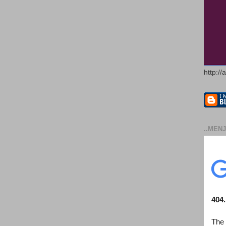
http://
..MENJ