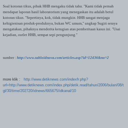
Soal kotoran tikus, pihak HHB mengaku tidak tahu. "Kami tidak pernah
mendapat laporan hasil laboratorium yang menegaskan itu adalah betul
kotoran tikus. "Sepertinya, kok, tidak mungkin. HHB sangat menjaga
kehigienisan produk-produknya, bukan WC umum," ungkap Sugiri seraya
mengatakan, pihaknya menderita kerugian atas pemberitaan kasus ini. "Usai
kejadian, outlet HHB, sempat sepi pengunjung."
sumber :
http://www.tabloidnova.com/articles.asp?id=12436&no=2
more klik :
http://www.detiknews.com/indexfr.php?
url=http://www.detiknews.com/index.php/detik.read/tahun/2006/bulan/08/t
gl/30/time/202720/idnews/665675/idkanal/10