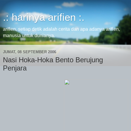
.: harinya arifien :.
arifien, setiap detik adalah cerita dan apa adanya arifien,
manusia untuk dunianya.
JUMAT, 08 SEPTEMBER 2006
Nasi Hoka-Hoka Bento Berujung
Penjara