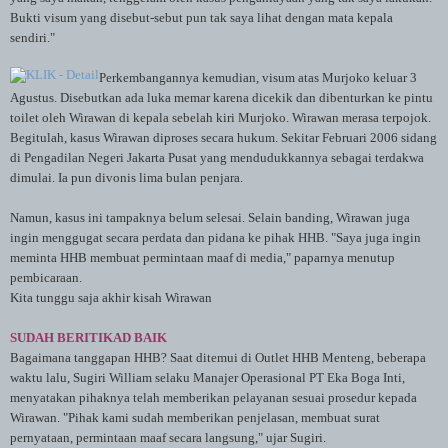
Bukti visum yang disebut-sebut pun tak saya lihat dengan mata kepala
sendiri."
Perkembangannya kemudian, visum atas Murjoko keluar 3
Agustus. Disebutkan ada luka memar karena dicekik dan dibenturkan ke pintu
toilet oleh Wirawan di kepala sebelah kiri Murjoko. Wirawan merasa terpojok.
Begitulah, kasus Wirawan diproses secara hukum. Sekitar Februari 2006 sidang
di Pengadilan Negeri Jakarta Pusat yang mendudukkannya sebagai terdakwa
dimulai. Ia pun divonis lima bulan penjara.
Namun, kasus ini tampaknya belum selesai. Selain banding, Wirawan juga
ingin menggugat secara perdata dan pidana ke pihak HHB. "Saya juga ingin
meminta HHB membuat permintaan maaf di media," paparnya menutup
pembicaraan.
Kita tunggu saja akhir kisah Wirawan
SUDAH BERITIKAD BAIK
Bagaimana tanggapan HHB? Saat ditemui di Outlet HHB Menteng, beberapa
waktu lalu, Sugiri William selaku Manajer Operasional PT Eka Boga Inti,
menyatakan pihaknya telah memberikan pelayanan sesuai prosedur kepada
Wirawan. "Pihak kami sudah memberikan penjelasan, membuat surat
pernyataan, permintaan maaf secara langsung," ujar Sugiri.