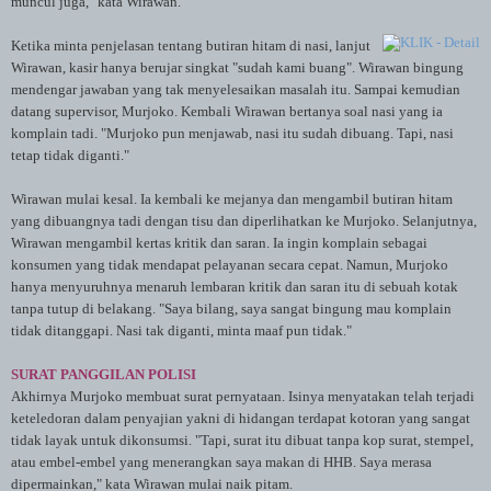
muncul juga," kata Wirawan.
Ketika minta penjelasan tentang butiran hitam di nasi, lanjut
Wirawan, kasir hanya berujar singkat "sudah kami buang". Wirawan bingung
mendengar jawaban yang tak menyelesaikan masalah itu. Sampai kemudian
datang supervisor, Murjoko. Kembali Wirawan bertanya soal nasi yang ia
komplain tadi. "Murjoko pun menjawab, nasi itu sudah dibuang. Tapi, nasi
tetap tidak diganti."
Wirawan mulai kesal. Ia kembali ke mejanya dan mengambil butiran hitam
yang dibuangnya tadi dengan tisu dan diperlihatkan ke Murjoko. Selanjutnya,
Wirawan mengambil kertas kritik dan saran. Ia ingin komplain sebagai
konsumen yang tidak mendapat pelayanan secara cepat. Namun, Murjoko
hanya menyuruhnya menaruh lembaran kritik dan saran itu di sebuah kotak
tanpa tutup di belakang. "Saya bilang, saya sangat bingung mau komplain
tidak ditanggapi. Nasi tak diganti, minta maaf pun tidak."
SURAT PANGGILAN POLISI
Akhirnya Murjoko membuat surat pernyataan. Isinya menyatakan telah terjadi
keteledoran dalam penyajian yakni di hidangan terdapat kotoran yang sangat
tidak layak untuk dikonsumsi. "Tapi, surat itu dibuat tanpa kop surat, stempel,
atau embel-embel yang menerangkan saya makan di HHB. Saya merasa
dipermainkan," kata Wirawan mulai naik pitam.