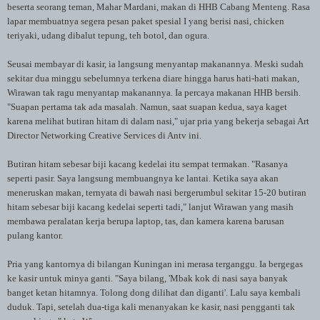
beserta seorang teman, Mahar Mardani, makan di HHB Cabang Menteng. Rasa
lapar membuatnya segera pesan paket spesial I yang berisi nasi, chicken
teriyaki, udang dibalut tepung, teh botol, dan ogura.
Seusai membayar di kasir, ia langsung menyantap makanannya. Meski sudah
sekitar dua minggu sebelumnya terkena diare hingga harus hati-hati makan,
Wirawan tak ragu menyantap makanannya. Ia percaya makanan HHB bersih.
"Suapan pertama tak ada masalah. Namun, saat suapan kedua, saya kaget
karena melihat butiran hitam di dalam nasi," ujar pria yang bekerja sebagai Art
Director Networking Creative Services di Antv ini.
Butiran hitam sebesar biji kacang kedelai itu sempat termakan. "Rasanya
seperti pasir. Saya langsung membuangnya ke lantai. Ketika saya akan
meneruskan makan, ternyata di bawah nasi bergerumbul sekitar 15-20 butiran
hitam sebesar biji kacang kedelai seperti tadi," lanjut Wirawan yang masih
membawa peralatan kerja berupa laptop, tas, dan kamera karena barusan
pulang kantor.
Pria yang kantornya di bilangan Kuningan ini merasa terganggu. Ia bergegas
ke kasir untuk minya ganti. "Saya bilang, 'Mbak kok di nasi saya banyak
banget ketan hitamnya. Tolong dong dilihat dan diganti'. Lalu saya kembali
duduk. Tapi, setelah dua-tiga kali menanyakan ke kasir, nasi pengganti tak