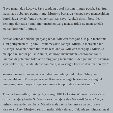
"Saya marah dan kecewa. Saya tendang botol kosong hingga pecah. Saat itu,
masih ada beberapa pengunjung. Murjoko bertanya kenapa saya memecahkan
botol. Saya jawab, 'Anda mempermainkan saya. Apakah di sini botol lebih
berharga daripada komplain konsumen yang merasa tidak nyaman setelah
makan kotoran," urainya.
Setelah sempat berdebat panjang lebar, Wirawan mengalah. Ia pun menerima
surat pernyataan Murjoko. Untuk meyakinkannya, Murjoko menyerahkan
KTP-nya. Seakan belum tuntas kekesalannya, Wirawan mengajak Murjoko
melapor ke kantor polisi. Namun, Wirawan memendam kecewa dan takut
lantaran di pelataran toko ada orang yang membuntuti dengan motor. "Asumsi
saya waktu itu, dia adalah preman. Wah, saya sangat kecewa dan tak percaya."
Wirawan memilih menenangkan diri dan pulang naik taksi. "Murjoko
menyerahkan SIM-nya pada saya. Karena saya juga bukan orang yang tak
tanggung jawab, saya tinggalkan nomor telepon dan alamat kantor."
Tiga hari kemudian, datang tiga orang HHB ke kantor Wirawan, yaitu Zaky
(store manajer), Endar S Cahyo (area manajer), dan Mawardi (saksi). "Saya
terima mereka dengan baik. Mereka malah terus bertanya apa betul saya
karyawan Antv. Murjoko sendiri malah tidak datang. Tak ada permintaan maaf