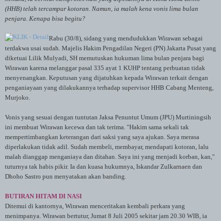
(HHB) telah tercampur kotoran. Namun, ia malah kena vonis lima bulan
penjara. Kenapa bisa begitu?
Rabu (30/8), sidang yang mendudukkan Wirawan sebagai
terdakwa usai sudah. Majelis Hakim Pengadilan Negeri (PN) Jakarta Pusat yang
diketuai Lilik Mulyadi, SH memutuskan hukuman lima bulan penjara bagi
Wirawan karena melanggar pasal 335 ayat 1 KUHP tentang perbuatan tidak
menyenangkan. Keputusan yang dijatuhkan kepada Wirawan terkait dengan
penganiayaan yang dilakukannya terhadap supervisor HHB Cabang Menteng,
Murjoko.
Vonis yang sesuai dengan tuntutan Jaksa Penuntut Umum (JPU) Murtiningsih
ini membuat Wirawan kecewa dan tak terima. "Hakim sama sekali tak
mempertimbangkan keterangan dari saksi yang saya ajukan. Saya merasa
diperlakukan tidak adil. Sudah membeli, membayar, mendapati kotoran, lalu
malah dianggap menganiaya dan ditahan. Saya ini yang menjadi korban, kan,"
tuturnya tak habis pikir. Ia dan kuasa hukumnya, Iskandar Zulkarnaen dan
Dhoho Sastro pun menyatakan akan banding.
BUTIRAN HITAM DI NASI
Ditemui di kantornya, Wirawan menceritakan kembali perkara yang
menimpanya. Wirawan bertutur, Jumat 8 Juli 2005 sekitar jam 20.30 WIB, ia