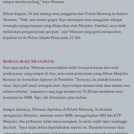
sampai mereka pulang," kata Wirawan.
Diluar dugaan, 18 Juli datang surat panggilan dari Polsek Menteng ke kantor
Wirawan. "Wah, satu kantor geger. Saya mendapat surat panggilan sebagai
tersangka penganiayaan yang dilaporkan oleh Murjoko. Padahal, saya tidak
melakukan penganiayaan apa pun," ujar Wirawan yang ganti melaporkan
kejadian itu ke Polres Jakarta Pusat pada 22 Juli.
BERGULIR KE MEJA HIJAU
Saat lapor polisi, Wirawan menyerahkan bukti berupa kotoran dan struk
pembayaran yang sempat di foto, serta surat pernyataan yang dibuat Murjoko.
Kotoran itu kemudian diproses di Puslabfor. "Ternyata, itu adalah kotoran
tikus. Saya jadi mual setengah mati. Saya sempat trauma tidak mau makan nasi
selama sebulan," paparnya yang juga melapor ke YLKI dan membuat surat
komplain ke HHB. Tapi, tak ditemukan jalan keluar.
Sampai akhirnya, Wirawan diperiksa di Polsek Menteng. Ia dituduh
menganiaya Murjoko, merusak outlet HHB, menggelapkan SIM dan KTP
Murjoko, dan perbuatan tidak menyenangkan. Ia mesti wajib lapor seminggu
dua kali. "Saya tidak ikhlas diperlakukan seperti itu. Masalah kotoran tikus
yang saya makan, tenggelam oleh kasus penganiayaan yang tak saya lakukan.