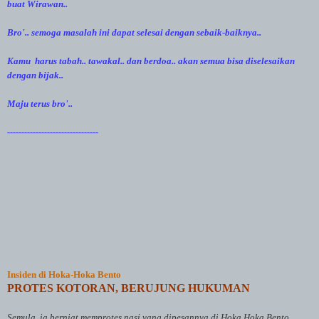
buat Wirawan..
Bro'.. semoga masalah ini dapat selesai dengan sebaik-baiknya..
Kamu harus tabah.. tawakal.. dan berdoa.. akan semua bisa diselesaikan
dengan bijak..
Maju terus bro'..
--------------------------------
Insiden di Hoka-Hoka Bento
PROTES KOTORAN, BERUJUNG HUKUMAN
Semula, ia berniat memprotes nasi yang dipesannya di Hoka Hoka Bento