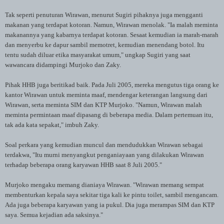
Tak seperti penuturan Wirawan, menurut Sugiri pihaknya juga mengganti
makanan yang terdapat kotoran. Namun, Wirawan menolak. "Ia malah meminta
makanannya yang kabarnya terdapat kotoran. Sesaat kemudian ia marah-marah
dan menyerbu ke dapur sambil memotret, kemudian menendang botol. Itu
tentu sudah diluar etika masyarakat umum," ungkap Sugiri yang saat
wawancara didampingi Murjoko dan Zaky.
Pihak HHB juga beritikad baik. Pada Juli 2005, mereka mengutus tiga orang ke
kantor Wirawan untuk meminta maaf, mendengar keterangan langsung dari
Wirawan, serta meminta SIM dan KTP Murjoko. "Namun, Wirawan malah
meminta permintaan maaf dipasang di beberapa media. Dalam pertemuan itu,
tak ada kata sepakat," imbuh Zaky.
Soal perkara yang kemudian muncul dan mendudukkan Wirawan sebagai
terdakwa, "Itu murni menyangkut penganiayaan yang dilakukan Wirawan
terhadap beberapa orang karyawan HHB saat 8 Juli 2005."
Murjoko mengaku memang dianiaya Wirawan. "Wirawan memang sempat
membenturkan kepala saya sekitar tiga kali ke pintu toilet, sambil mengancam.
Ada juga beberapa karyawan yang ia pukul. Dia juga merampas SIM dan KTP
saya. Semua kejadian ada saksinya."