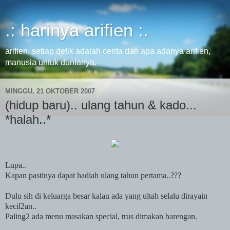
.: harinya arifien :.
arifien, setiap detik adalah cerita dan apa adanya arifien,
manusia untuk dunianya.
MINGGU, 21 OKTOBER 2007
(hidup baru).. ulang tahun & kado...
*halah..*
Lupa..
Kapan pastinya dapat hadiah ulang tahun pertama..???
Dulu sih di keluarga besar kalau ada yang ultah selalu dirayain
kecil2an..
Paling2 ada menu masakan special, trus dimakan barengan.