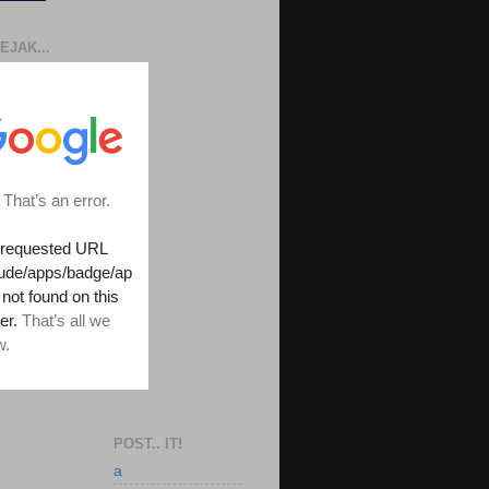
EJAK...
POST.. IT!
a