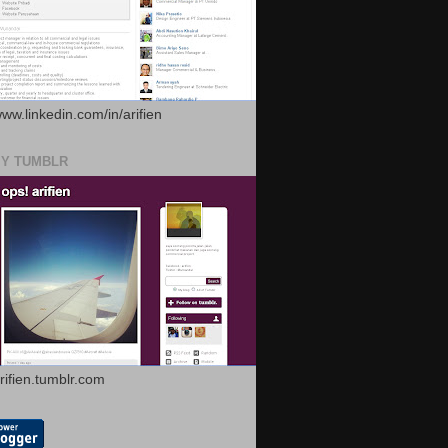
www.linkedin.com/in/arifien
MY TUMBLR
arifien.tumblr.com