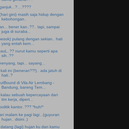
ganjuk...?....????
.(hari gini) masih saja hidup dengan
kebohongan..
an... bener kan..??.. tapi, sampai
juga di suraba...
besok) pulang dengan sekian.. hati
yang entah kem...
auL..?? nurut kamu seperti apa
sih..??
.kenyang, tapi... sayang...
. kali ini (beneran??!).. ada jatuh di
hati..?
utBound di Vila Air Lembang -
Bandung, bareng Tem...
. kalau sebuah kepercayaan dari
tim kerja, dipert...
.politik kantor..??? *huh!*
ari malam ke pagi lagi...(guyuran
hujan.. disini..)
. datang (lagi) hujan ku dan kamu