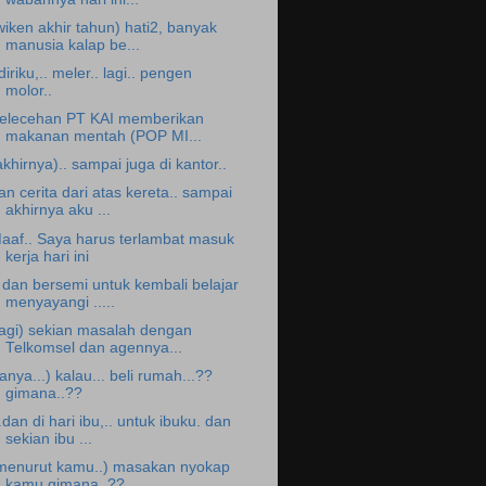
wiken akhir tahun) hati2, banyak
manusia kalap be...
.diriku,.. meler.. lagi.. pengen
molor..
elecehan PT KAI memberikan
makanan mentah (POP MI...
akhirnya).. sampai juga di kantor..
an cerita dari atas kereta.. sampai
akhirnya aku ...
aaf.. Saya harus terlambat masuk
kerja hari ini
. dan bersemi untuk kembali belajar
menyayangi .....
lagi) sekian masalah dengan
Telkomsel dan agennya...
tanya...) kalau... beli rumah...??
gimana..??
..dan di hari ibu,.. untuk ibuku. dan
sekian ibu ...
menurut kamu..) masakan nyokap
kamu gimana..??