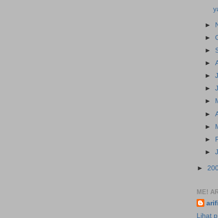
y
►
►
►
►
►
►
►
►
►
►
►
►
20
ME! AR
ari
Lihat p