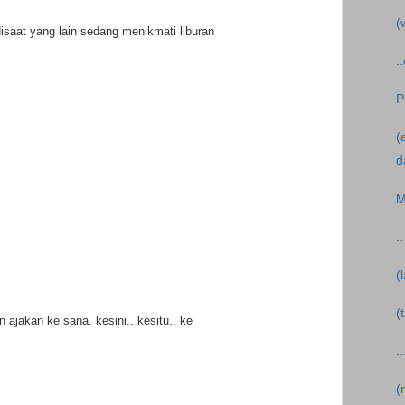
(
disaat yang lain sedang menikmati liburan
.
P
(
d
M
.
(
(
 ajakan ke sana. kesini.. kesitu.. ke
.
(