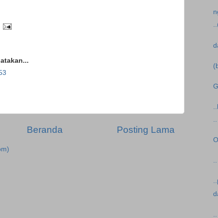
n
.
d
takan...
(
53
G
.
.
Beranda
Posting Lama
O
om)
.
.
d
.