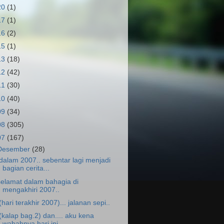
20
(1)
17
(1)
16
(2)
15
(1)
13
(18)
12
(42)
11
(30)
10
(40)
09
(34)
08
(305)
07
(167)
Desember
(28)
.dalam 2007.. sebentar lagi menjadi
bagian cerita...
selamat dalam bahagia di
mengakhiri 2007..
.(hari terakhir 2007)... jalanan sepi..
.(kalap bag.2) dan.... aku kena
wabahnya hari ini...