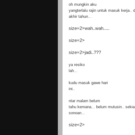
oh mungkin aku
yangterlalu rajin untuk masuk kerja.. 
akhir tahun...
size=2>wah..wah.....
size=2>
size=2>jadi..???
ya resiko
lah...
kudu masuk gawe hari
ini..
ntar malam belum
tahu kemana... belum mutusin.. sekian
sonoan...
size=2>