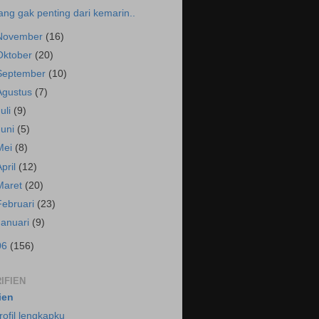
ang gak penting dari kemarin..
November
(16)
Oktober
(20)
September
(10)
Agustus
(7)
Juli
(9)
Juni
(5)
Mei
(8)
April
(12)
Maret
(20)
Februari
(23)
Januari
(9)
06
(156)
IFIEN
fien
rofil lengkapku