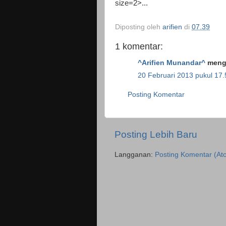
size=2>...
Diposting oleh
arifien
di
07.39
1 komentar:
^Arifien Munandar^
menga
20 Februari 2013 pukul 17.
Posting Komentar
Posting Lebih Baru
Langganan:
Posting Komentar (At