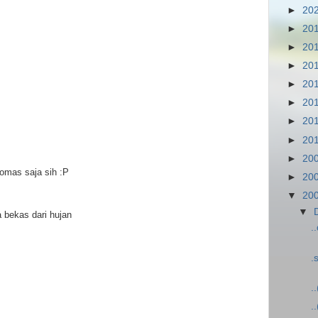
►
20
►
20
►
20
►
20
►
20
►
20
►
20
►
20
►
20
ulomas saja sih :P
►
20
▼
20
▼
 bekas dari hujan
.
.
.
.