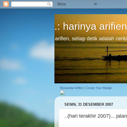
.: harinya arifien
arifien, setiap detik adalah cer
Munandar Arifien
|
Create Your Badge
SENIN, 31 DESEMBER 2007
..(hari terakhir 2007)... jala