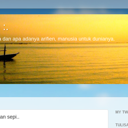
 :.
ita dan apa adanya arifien, manusia untuk dunianya.
MY TW
nan sepi..
TULIS