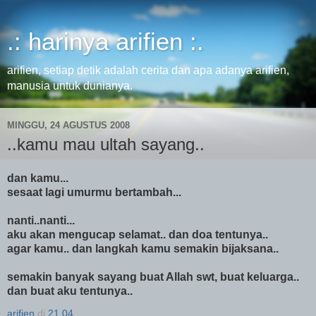
.: harinya arifien :.
arifien, setiap detik adalah cerita dan apa adanya arifien,
manusia untuk dunianya.
MINGGU, 24 AGUSTUS 2008
..kamu mau ultah sayang..
dan kamu...
sesaat lagi umurmu bertambah...
nanti..nanti...
aku akan mengucap selamat.. dan doa tentunya..
agar kamu.. dan langkah kamu semakin bijaksana..
semakin banyak sayang buat Allah swt, buat keluarga..
dan buat aku tentunya..
arifien
di
21.04