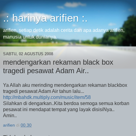
.: harinya arifien :.
arifien, setiap detik adalah cerita dan apa adanya arifien,
manusia untuk dunianya.
SABTU, 02 AGUSTUS 2008
mendengarkan rekaman black box
tragedi pesawat Adam Air..
Ya Allah aku merinding mendengarkan rekaman blackbox
tragedi pesawat Adam Air tahun lalu...
http://mbahdk.multiply.com/music/item/58
Silahkan di dengarkan..Kita berdoa semoga semua korban
pesawat ini mendapat tempat yang layak disisiNya..
Amin..
arifien
di
00.30