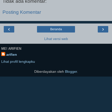
Tidak ada komentar:
Posting Komentar
‹
›
Beranda
Lihat versi web
ME! ARIFIEN
arifien
Lihat profil lengkapku
Diberdayakan oleh
Blogger
.