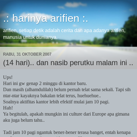
.: harinya arifien :.
arifien, setiap detik adalah cerita dan apa adanya arifien,
manusia untuk dunianya.
RABU, 31 OKTOBER 2007
(14 hari).. dan nasib perutku malam ini ..
Ups!
Hari ini gw genap 2 minggu di kantor baru.
Dan masih (alhamdulilah) belum pernah telat sama sekali. Tapi sih
ntar-ntar kayaknya bakalan telat terus, huehuehue..
Soalnya aktifitas kantor lebih efektif mulai jam 10 pagi.
Hah!
Ya begitulah, apakah mungkin ini culture dari Europe apa gimana
aku juga belum tahu..
Tadi jam 10 pagi ngantuk bener-bener terasa banget, entah kenapa