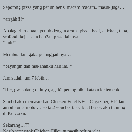
Sepotong pizza yang penuh berisi macam-macam.. masuk juga…
*arrghh!!!*
Apalagi di ruangan penuh dengan aroma pizza, beef, chicken, tuna,
seafood, keju . dan bau2an pizza lainnya…
*huh!*
Membuatku agak2 pening jadinya…
*bayangin dah makananku hari ini..*
Jam sudah jam 7 lebih…
“Her, gw pulang dulu ya, agak2 pening nih” kataku ke temenku…
Sambil aku memasukkan Chicken Fillet KFC, Orgaziner, HP dan
ambil kunci motor… serta 2 voucher taksi buat besok aku training
di Pancoran..
Sekarang…??
Nasib seonggok Chicken Fillet itu masih belum jelas…