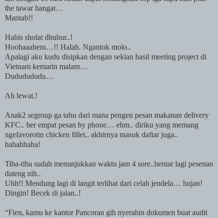
the tawar hangat…
Mantab!!
Habis sholat dhuhur..!
Hoohaaahem…!! Halah. Ngantok molo..
Apalagi aku kudu disipkan dengan sekian hasil meeting project di
Vietnam kemarin malam…
Dududududu…
Ah lewat.!
Anak2 segroup ga tahu dari mana pengen pesan makanan delivery
KFC.. ber empat pesan by phone… ehm.. diriku yang memang
ngefavorotin chicken fillet.. akhirnya masuk daftar juga..
hahahhaha!
Tiba-tiba sudah menunjukkan waktu jam 4 sore..bentar lagi pesenan
dateng nih..
Uhh!! Mendung lagi di langit terlihat dari celah jendela… hujan!
Dingin! Becek di jalan..!
“Fien, kamu ke kantor Pancoran gih nyerahin dokumen buat audit