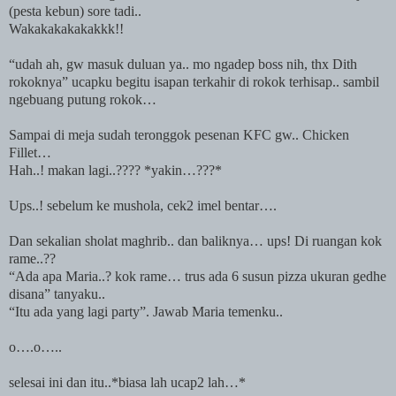
(pesta kebun) sore tadi..
Wakakakakakakkk!!
“udah ah, gw masuk duluan ya.. mo ngadep boss nih, thx Dith
rokoknya” ucapku begitu isapan terkahir di rokok terhisap.. sambil
ngebuang putung rokok…
Sampai di meja sudah teronggok pesenan KFC gw.. Chicken
Fillet…
Hah..! makan lagi..???? *yakin…???*
Ups..! sebelum ke mushola, cek2 imel bentar….
Dan sekalian sholat maghrib.. dan baliknya… ups! Di ruangan kok
rame..??
“Ada apa Maria..? kok rame… trus ada 6 susun pizza ukuran gedhe
disana” tanyaku..
“Itu ada yang lagi party”. Jawab Maria temenku..
o….o…..
selesai ini dan itu..*biasa lah ucap2 lah…*