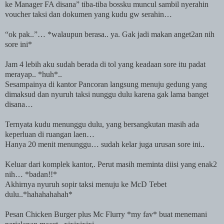
ke Manager FA disana” tiba-tiba bossku muncul sambil nyerahin
voucher taksi dan dokumen yang kudu gw serahin…
“ok pak..”… *walaupun berasa.. ya. Gak jadi makan anget2an nih
sore ini*
Jam 4 lebih aku sudah berada di tol yang keadaan sore itu padat
merayap.. *huh*..
Sesampainya di kantor Pancoran langsung menuju gedung yang
dimaksud dan nyuruh taksi nunggu dulu karena gak lama banget
disana…
Ternyata kudu menunggu dulu, yang bersangkutan masih ada
keperluan di ruangan laen…
Hanya 20 menit menunggu… sudah kelar juga urusan sore ini..
Keluar dari komplek kantor,. Perut masih meminta diisi yang enak2
nih… *badan!!*
Akhirnya nyuruh sopir taksi menuju ke McD Tebet
dulu..*hahahahahah*
Pesan Chicken Burger plus Mc Flurry *my fav* buat menemani