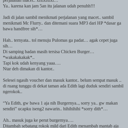
perjalanan macet.. xixixixixi…
Ya.. karena kan jam 5an itu jalanan udah penuhh!!!
Jadi di jalan sambil menikmati perjalanan yang macet.. sambil
menikmati Mc Flurry.. dan ditemani suara MP3 dari HP *dasar ga
bawa handfree sih*…
Hah.. ternyata.. tol menuju Pulomas ga padat… agak cepet juga
sih…
Di samping badan masih tersisa Chicken Burger…
*wakakakakak*..
Tapi kok udah kenyang yaaa….
Ntar deh dimakan di kantor..
Selesei ngasih voucher dan masuk kantor.. belum sempat masuk ..
di ruang tunggu di dekat taman ada Edith lagi duduk sendiri sambil
ngerokok..
“Ya Edith, gw bawa 1 aja nih Burgernya.., sorry ya.. gw makan
sendiri” ucapku iseng2 nawarin.. hihihihihi *sorry dith*…
Ah.. masuk juga ke perut burgernya….
Ditambah sebatang rokok mild dari Edith menambah mantab aja