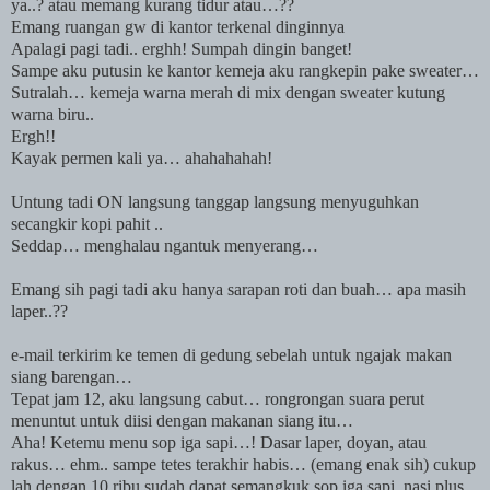
ya..? atau memang kurang tidur atau…??
Emang ruangan gw di kantor terkenal dinginnya
Apalagi pagi tadi.. erghh! Sumpah dingin banget!
Sampe aku putusin ke kantor kemeja aku rangkepin pake sweater…
Sutralah… kemeja warna merah di mix dengan sweater kutung
warna biru..
Ergh!!
Kayak permen kali ya… ahahahahah!
Untung tadi ON langsung tanggap langsung menyuguhkan
secangkir kopi pahit ..
Seddap… menghalau ngantuk menyerang…
Emang sih pagi tadi aku hanya sarapan roti dan buah… apa masih
laper..??
e-mail terkirim ke temen di gedung sebelah untuk ngajak makan
siang barengan…
Tepat jam 12, aku langsung cabut… rongrongan suara perut
menuntut untuk diisi dengan makanan siang itu…
Aha! Ketemu menu sop iga sapi…! Dasar laper, doyan, atau
rakus… ehm.. sampe tetes terakhir habis… (emang enak sih) cukup
lah dengan 10 ribu sudah dapat semangkuk sop iga sapi, nasi plus