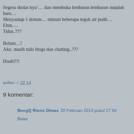
Segera sholat isya’… dan membuka lembaran-lembaran majalah
baru…
Menyantap 1 donuts… minum beberapa teguk air putih…
Ehm….
Tidur..???
Belum…!
Aku
masih tulis blogs dan chatting..???
Huah!!!!
arifien
di
22.14
9 komentar:
BengQ Riono Dimas
20 Februari 2013 pukul 17.54
Balas