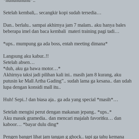
*huhuhuhuhu*..
Setelah kembali,.. secangkir kopi sudah tersedia…
Dan.. berlalu.. sampai akhirnya jam 7 malam.. aku hanya bales
beberapa imel dan baca kembali
materi training pagi tadi…
*ups.. mumpung ga ada boss, entah meeting dimana*
Langsung aku kabur..!!
Setelah absen…
*duh, aku ga bawa motor…*
Akhirnya taksi jadi pilihan kali ini.. masih jam 8 kurang, aku
putusin ke Mall Artha Gading”.. sudah lama ga kesana.. dan udah
lupa dengan konsidi mall itu..
Huh! Sepi..! dan biasa aja.. ga ada yang special *masih*…
Setelah mengisi perut dengan makanan jepang.. *ups..*
Aku masuk gramedia.. dan mencari majalah favoritku… dan
kaboor… *bayar dulu ding*
Pengen banget lihat jam tangan g ghock.. tapi ga tahu kemana