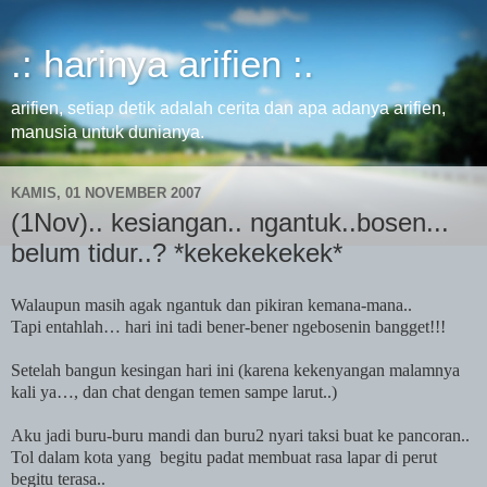
.: harinya arifien :.
arifien, setiap detik adalah cerita dan apa adanya arifien,
manusia untuk dunianya.
KAMIS, 01 NOVEMBER 2007
(1Nov).. kesiangan.. ngantuk..bosen...
belum tidur..? *kekekekekek*
Walaupun masih agak ngantuk dan pikiran kemana-mana..
Tapi entahlah… hari ini tadi bener-bener ngebosenin bangget!!!
Setelah bangun kesingan hari ini (karena kekenyangan malamnya
kali ya…, dan chat dengan temen sampe larut..)
Aku jadi buru-buru mandi dan buru2 nyari taksi buat ke pancoran..
Tol dalam
kota
yang
begitu padat membuat rasa lapar di perut
begitu terasa..