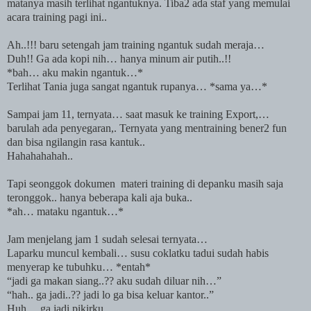
matanya masih terlihat ngantuknya. Tiba2 ada staf yang memulai
acara training pagi ini..
Ah..!!! baru setengah jam training ngantuk sudah meraja…
Duh!! Ga ada kopi nih… hanya minum air putih..!!
*bah… aku makin ngantuk…*
Terlihat Tania juga sangat ngantuk rupanya… *sama ya…*
Sampai jam 11, ternyata… saat masuk ke training Export,…
barulah ada penyegaran,. Ternyata yang mentraining bener2 fun
dan bisa ngilangin rasa kantuk..
Hahahahahah..
Tapi seonggok dokumen
materi training di depanku masih saja
teronggok.. hanya beberapa kali aja buka..
*ah… mataku ngantuk…*
Jam menjelang jam 1 sudah selesai ternyata…
Laparku muncul kembali… susu coklatku tadui sudah habis
menyerap ke tubuhku… *entah*
“jadi ga makan siang..?? aku sudah diluar nih…”
“hah.. ga jadi..?? jadi lo ga bisa keluar kantor..”
Huh… ga jadi pikirku…