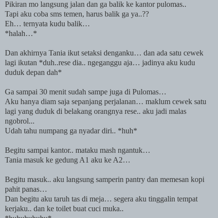
Pikiran mo langsung jalan dan ga balik ke kantor pulomas..
Tapi aku coba sms temen, harus balik ga ya..??
Eh… ternyata kudu balik…
*halah…*
Dan akhirnya Tania ikut setaksi denganku… dan ada satu cewek
lagi ikutan *duh..rese dia.. ngeganggu aja… jadinya aku kudu
duduk depan dah*
Ga sampai 30 menit sudah sampe juga di Pulomas…
Aku hanya diam saja sepanjang perjalanan… maklum cewek satu
lagi yang duduk di belakang orangnya rese.. aku jadi malas
ngobrol...
Udah tahu numpang ga nyadar diri.. *huh*
Begitu sampai kantor.. mataku mash ngantuk…
Tania masuk ke gedung A1 aku ke A2…
Begitu masuk.. aku langsung samperin pantry dan memesan kopi
pahit panas…
Dan begitu aku taruh tas di meja… segera aku tinggalin tempat
kerjaku.. dan ke toilet buat cuci muka..