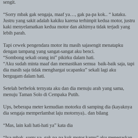
sengit.
“Sorry mbak gak sengaja, maaf ya…, gak pa-pa kok.. “ kataku.
Justru yang sakit adalah kakiku karena terhimpit kedua motor, justru
kaki menyelamatkan kedua motor dan akhirnya tidak terjadi yang
lebih parah.
Tapi cewek pengendara motor itu masih sajasengit menatapku
dengan tampang yang sangat-sangat aku benci.
“Sombong sekali orang ini” pikirku dalam hati.
“Aku sudah minta maaf dan memastikan semua
baik-baik saja, tapi
dia masih saja tidak menghargai ucapanku” sekali lagi aku
bergugam dalam hati.
Setelah berbelok ternyata aku dan dia menuju arah yang sama,
menuju Taman Solo di Cempaka Putih.
Ups, beberapa meter kemudian motorku di samping dia (kayaknya
dia sengaja memperlambat laju motornya).. dan bilang
“Mas, lain kali hati-hati ya” kata dia
“Iya mbak, sorry ya, gak pa-pa kok motor kamu” aku menegaskan