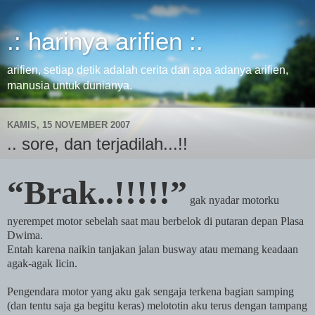
.: harinya arifien :.
arifien, setiap detik adalah cerita dan apa adanya arifien,
manusia untuk dunianya.
KAMIS, 15 NOVEMBER 2007
.. sore, dan terjadilah...!!
“Brak..!!!!!”
gak nyadar motorku
nyerempet motor sebelah saat mau berbelok di putaran depan Plasa
Dwima.
Entah karena naikin tanjakan jalan busway atau memang keadaan
agak-agak licin.
Pengendara motor yang aku gak sengaja terkena bagian samping
(dan tentu saja ga begitu keras) melototin aku terus dengan tampang