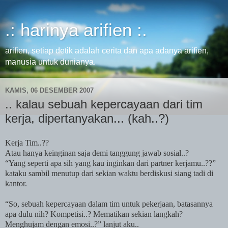
.: harinya arifien :.
arifien, setiap detik adalah cerita dan apa adanya arifien,
manusia untuk dunianya.
KAMIS, 06 DESEMBER 2007
.. kalau sebuah kepercayaan dari tim
kerja, dipertanyakan... (kah..?)
Kerja Tim..??
Atau hanya keinginan saja demi tanggung jawab sosial..?
“Yang seperti apa sih yang kau inginkan dari partner kerjamu..??”
kataku sambil menutup dari sekian waktu berdiskusi siang tadi di
kantor.
“So, sebuah kepercayaan dalam tim untuk pekerjaan, batasannya
apa dulu nih? Kompetisi..? Mematikan sekian langkah?
Menghujam dengan emosi..?” lanjut aku..