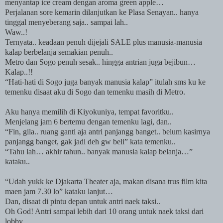
menyantap ice cream dengan aroma green apple…
Perjalanan sore kemarin dilanjutkan ke Plasa Senayan.. hanya
tinggal menyeberang saja.. sampai lah..
Waw..!
Ternyata.. keadaan penuh dijejali
SALE
plus manusia-manusia
kalap berbelanja semakian penuh..
Metro dan Sogo penuh sesak.. hingga antrian juga bejibun…
Kalap..!!
“Hati-hati di Sogo juga banyak manusia kalap” itulah sms ku ke
temenku disaat aku di Sogo dan temenku masih di Metro.
Aku hanya memilih di Kiyokuniya, tempat favoritku..
Menjelang jam 6 bertemu dengan temenku lagi, dan..
“Fin, gila.. ruang ganti aja antri panjangg banget.. belum kasirnya
panjangg banget, gak jadi deh gw beli” kata temenku..
“Tahu lah… akhir tahun.. banyak manusia kalap belanja…”
kataku..
“Udah yukk ke Djakarta Theater aja, makan disana trus film kita
maen jam 7.30 lo” kataku lanjut…
Dan, disaat di pintu depan untuk antri naek taksi..
Oh God! Antri sampai lebih dari 10 orang untuk naek taksi dari
lobby.