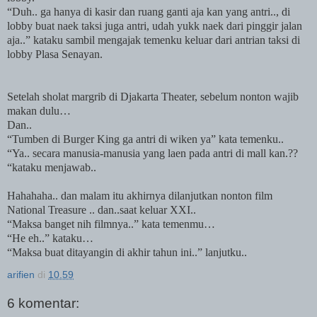
“Duh.. ga hanya di kasir dan ruang ganti aja
kan
yang antri.., di
lobby buat naek taksi juga antri, udah yukk naek dari pinggir jalan
aja..” kataku sambil mengajak temenku keluar dari antrian taksi di
lobby Plasa Senayan.
Setelah sholat margrib di Djakarta Theater, sebelum nonton wajib
makan dulu…
Dan..
“Tumben di Burger King ga antri di wiken ya” kata temenku..
“Ya.. secara manusia-manusia yang laen pada antri di mall
kan.
??
“kataku menjawab..
Hahahaha.. dan malam itu akhirnya dilanjutkan nonton film
National Treasure .. dan..saat keluar XXI..
“Maksa banget nih filmnya..” kata temenmu…
“He eh..” kataku…
“Maksa buat ditayangin di akhir tahun ini..” lanjutku..
arifien
di
10.59
6 komentar: