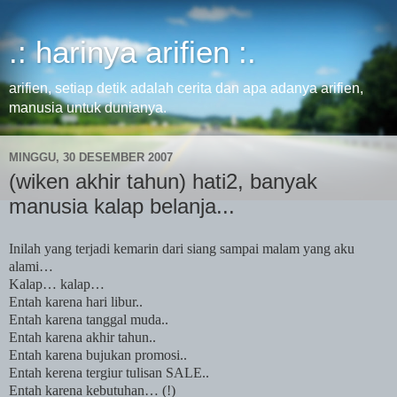
.: harinya arifien :.
arifien, setiap detik adalah cerita dan apa adanya arifien,
manusia untuk dunianya.
MINGGU, 30 DESEMBER 2007
(wiken akhir tahun) hati2, banyak
manusia kalap belanja...
Inilah yang terjadi kemarin dari siang sampai malam yang aku
alami…
Kalap… kalap…
Entah karena hari libur..
Entah karena tanggal muda..
Entah karena akhir tahun..
Entah karena bujukan promosi..
Entah kerena tergiur tulisan
SALE
..
Entah karena kebutuhan… (!)