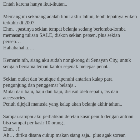
Entah karena hanya ikut-ikutan..
Memang ini sekarang adalah libur akhir tahun, lebih tepatnya wiken
terkahir di 2007.
Ehm…pastinya sekian tempat belanja sedang berlomba-lomba
memasang tulisan
SALE
, diskon sekian persen, plus sekian
persen…
Hahahahaha….
Kemarin nih, siang aku sudah nongkrong di
Senayan
City
, untuk
sengaja bersama teman kantor sejenak melepas penat..
Sekian outlet dan boutique dipenuhi antarian kalap para
pengunjung dan penggemar belanja..
Mulai dari baju, baju dan baju, disusul oleh sepatu, tas dan
accessories.
Penuh dijejali manusia yang kalap akan belanja akhir tahun..
Sampai-sampai aku perhatikan deretan kasir penuh dengan antrian
bisa sampai per kasir 10 orang..
Ehm…!!
Ah… diriku disana cukup makan siang saja.. plus agak sorean