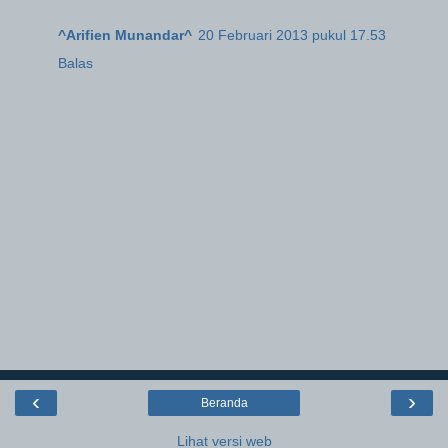
^Arifien Munandar^
20 Februari 2013 pukul 17.53
Balas
‹
›
Beranda
Lihat versi web