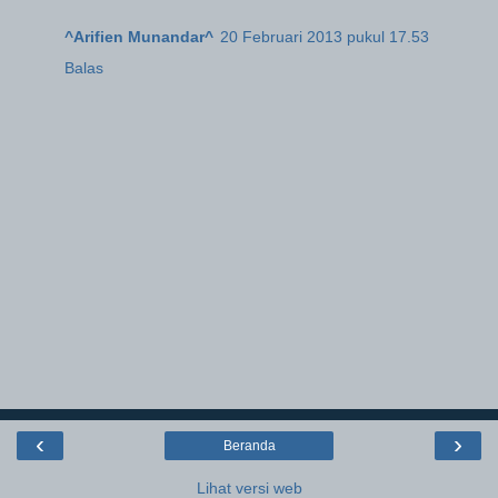
^Arifien Munandar^
20 Februari 2013 pukul 17.53
Balas
‹
›
Beranda
Lihat versi web