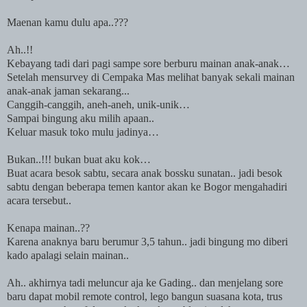
Maenan kamu dulu apa..???
Ah..!!
Kebayang tadi dari pagi sampe sore berburu mainan anak-anak…
Setelah mensurvey di Cempaka Mas melihat banyak sekali mainan
anak-anak jaman sekarang...
Canggih-canggih, aneh-aneh, unik-unik…
Sampai bingung aku milih apaan..
Keluar masuk toko mulu jadinya…
Bukan..!!! bukan buat aku kok…
Buat acara besok sabtu, secara anak bossku sunatan.. jadi besok
sabtu dengan beberapa temen kantor akan ke
Bogor
mengahadiri
acara tersebut..
Kenapa mainan..??
Karena anaknya baru berumur 3,5 tahun.. jadi bingung mo diberi
kado apalagi selain mainan..
Ah.. akhirnya tadi meluncur aja ke Gading.. dan menjelang sore
baru dapat mobil remote control, lego bangun suasana
kota
, trus