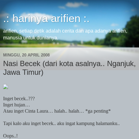
.: harinya arifien :.
arifien, setiap detik adalah cerita dan apa adanya arifien,
manusia untuk dunianya.
MINGGU, 20 APRIL 2008
Nasi Becek (dari kota asalnya.. Nganjuk,
Jawa Timur)
Inget becek..???
Inget hujan…
Atau inget Cinta Laura… halah.. halah… *ga penting*
Tapi kalo aku inget becek.. aku ingat kampung halamanku..
Oops..!