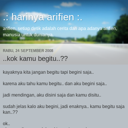
.: harinya arifien :.
arifien, setiap detik adalah cerita dan apa adanya arifien,
manusia untuk dunianya.
RABU, 24 SEPTEMBER 2008
..kok kamu begitu..??
kayaknya kita jangan begitu tapi begini saja..
karena aku tahu kamu begitu.. dan aku begini saja..
jadi mendingan, aku disini saja dan kamu disitu..
sudah jelas kalo aku begini, jadi enaknya.. kamu begitu saja
kan..??
ok..