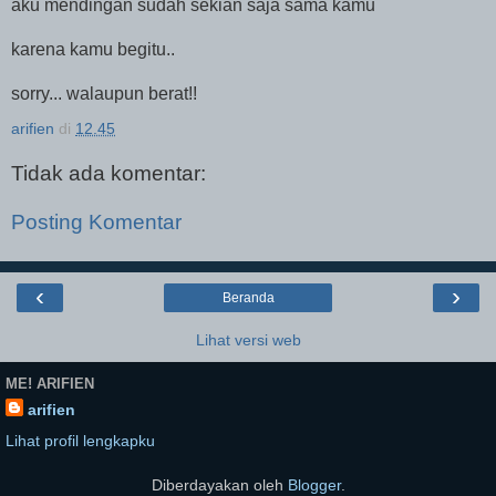
aku mendingan sudah sekian saja sama kamu
karena kamu begitu..
sorry... walaupun berat!!
arifien
di
12.45
Tidak ada komentar:
Posting Komentar
‹
›
Beranda
Lihat versi web
ME! ARIFIEN
arifien
Lihat profil lengkapku
Diberdayakan oleh
Blogger
.