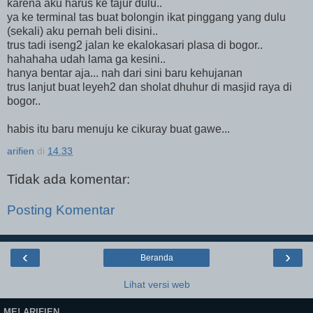
karena aku harus ke tajur dulu..
ya ke terminal tas buat bolongin ikat pinggang yang dulu
(sekali) aku pernah beli disini..
trus tadi iseng2 jalan ke ekalokasari plasa di bogor..
hahahaha udah lama ga kesini..
hanya bentar aja... nah dari sini baru kehujanan
trus lanjut buat leyeh2 dan sholat dhuhur di masjid raya di
bogor..
habis itu baru menuju ke cikuray buat gawe...
arifien
di
14.33
Tidak ada komentar:
Posting Komentar
‹
›
Beranda
Lihat versi web
ME! ARIFIEN