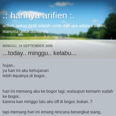
.: harinya arifien :.
arifien, setiap detik adalah cerita dan apa adanya arifien,
manusia untuk dunianya.
MINGGU, 14 SEPTEMBER 2008
...today.. minggu.. kelabu...
hujan..
ya hari ini aku kehujanan
lebih tepatnya di bogor..
hari ini memang aku ke bogor lagi, walaupun kemarin sudah
ke bogor..
karena kan minggu lalu aku off di bogor, bukan..?
tapi memang hari ini emang rencana berangkat siang..