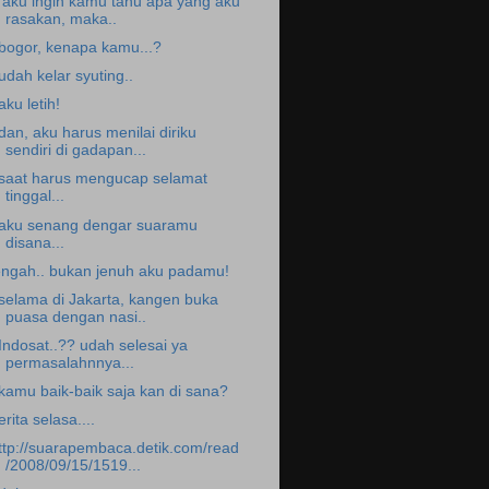
. aku ingin kamu tahu apa yang aku
rasakan, maka..
.bogor, kenapa kamu...?
.udah kelar syuting..
.aku letih!
.dan, aku harus menilai diriku
sendiri di gadapan...
.saat harus mengucap selamat
tinggal...
.aku senang dengar suaramu
disana...
engah.. bukan jenuh aku padamu!
.selama di Jakarta, kangen buka
puasa dengan nasi..
.Indosat..?? udah selesai ya
permasalahnnya...
.kamu baik-baik saja kan di sana?
erita selasa....
ttp://suarapembaca.detik.com/read
/2008/09/15/1519...