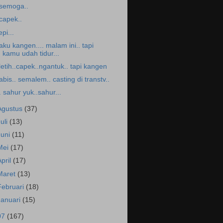
.semoga..
.capek..
epi...
.aku kangen.... malam ini.. tapi
kamu udah tidur...
.letih..capek..ngantuk.. tapi kangen
abis.. semalem.. casting di transtv..
.. sahur yuk..sahur...
Agustus
(37)
Juli
(13)
Juni
(11)
Mei
(17)
April
(17)
Maret
(13)
Februari
(18)
Januari
(15)
07
(167)