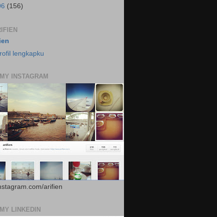
06
(156)
IFIEN
fien
rofil lengkapku
 MY INSTAGRAM
instagram.com/arifien
 MY LINKEDIN