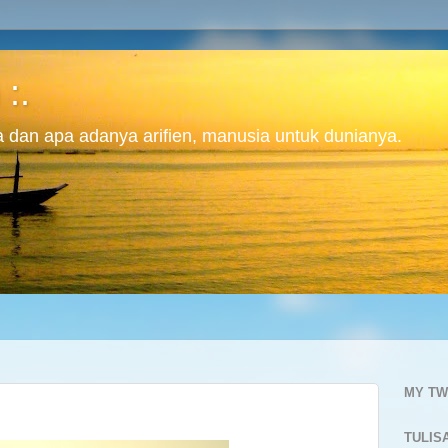
 :.
ita dan apa adanya arifien, manusia untuk dunianya.
MY TW
TULIS