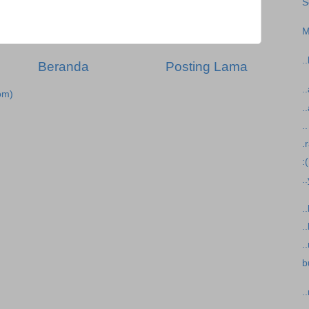
S
M
.
Beranda
Posting Lama
.
om)
.
.
.r
:(
.
.
.
.
b
.