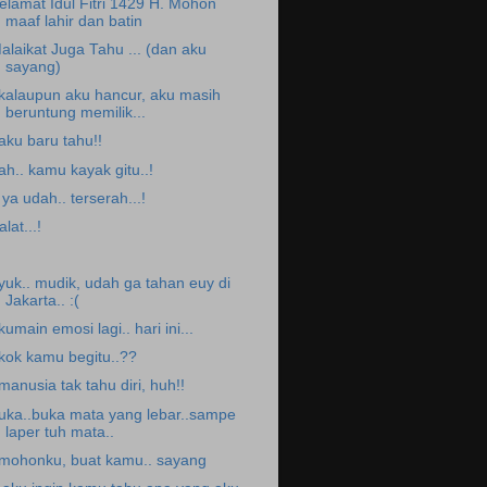
elamat Idul Fitri 1429 H. Mohon
maaf lahir dan batin
alaikat Juga Tahu ... (dan aku
sayang)
.kalaupun aku hancur, aku masih
beruntung memilik...
.aku baru tahu!!
.ah.. kamu kayak gitu..!
. ya udah.. terserah...!
alat...!
.yuk.. mudik, udah ga tahan euy di
Jakarta.. :(
.kumain emosi lagi.. hari ini...
.kok kamu begitu..??
.manusia tak tahu diri, huh!!
uka..buka mata yang lebar..sampe
laper tuh mata..
.mohonku, buat kamu.. sayang