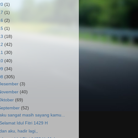
20
(1)
17
(1)
16
(2)
15
(1)
13
(18)
12
(42)
11
(30)
10
(40)
09
(34)
08
(305)
Desember
(3)
November
(40)
Oktober
(69)
September
(52)
.aku sangat masih sayang kamu...
.Selamat Idul Fitri 1429 H
.dan aku, hadir lagi,,