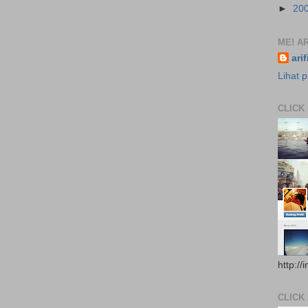
►
20
ME! AR
ari
Lihat p
CLICK
http://
CLICK