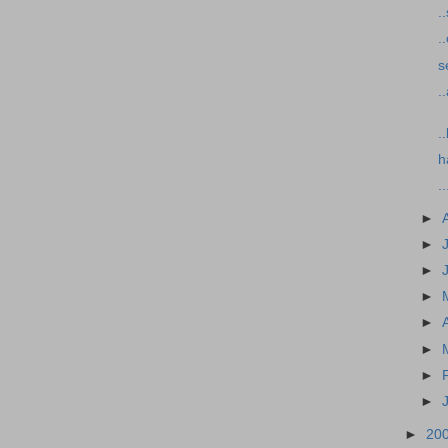
.
.
s
.
.
h
.
►
►
►
►
►
►
►
►
►
20