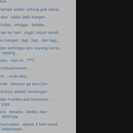
.duh...
.hampir salah! untung jadi sahur..
. dan.. kalau letih kangen..
..today.. minggu.. kelabu...
.hari ke hari.. oogh! cepat sekali..
ku kangen..lagi.. lagi.. dan lagi...
.dan sehingga aku sayang kamu..
sayang..
.pien.. hari ini...???
.hohhaaheeem...
uh.., malu aku...
.mak.. kerjaan ga karu2an..
udulnya adalah kesiangan...
.dan mataku ada batasnya ....
juga..
.sini.. kesana.. kesitu..dan
akhirnya..
..kemudian.. dalam 3 hari untuk
selamanya..