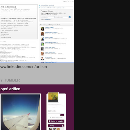
www.linkedin.com/in/arifien
MY TUMBLR