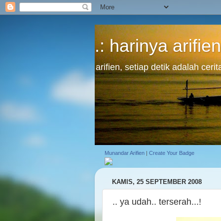
.: harinya arifien
arifien, setiap detik adalah cer
Munandar Arifien
|
Create Your Badge
KAMIS, 25 SEPTEMBER 2008
.. ya udah.. terserah...!