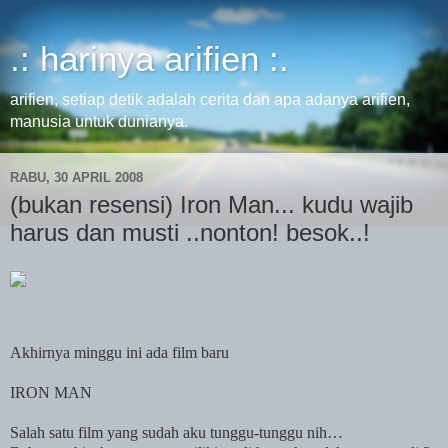
.: harinya arifien :.
arifien, setiap detik adalah cerita dan apa adanya arifien,
manusia untuk dunianya.
RABU, 30 APRIL 2008
(bukan resensi) Iron Man... kudu wajib
harus dan musti ..nonton! besok..!
Akhirnya minggu ini ada film baru
IRON MAN
Salah satu film yang sudah aku tunggu-tunggu nih…