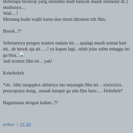
Beberapa bioskop yang memiliki studi banyak malah memutar di 2
studionya…
Wah…!
Memang kudu wajib harus dan musti ditonton nih film..
Besok..??
Sebenarnya pengen nonton malam ini… apalagi masih nomat hari
ini.. ah besok aja ah…..! ya kapan lagi.. udah jelas sabtu minggu ini
ga bisa..
Jadi nonton film ini .. yak!
Kekekekek
*eh.. blitz megaplex akhirnya mo nayangin film ini .. xixixixixi..
penyegrana dong.. masak hampir ga ada film baru…. Heheheh*
Bagaimana dengan kalian..??
arifien
di
21.50