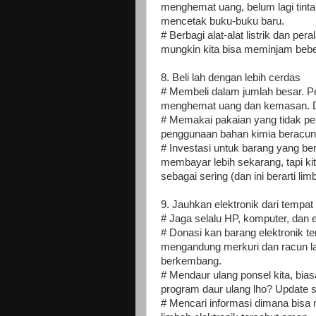
menghemat uang, belum lagi tint
mencetak buku-buku baru.
# Berbagi alat-alat listrik dan per
mungkin kita bisa meminjam bebe
8. Beli lah dengan lebih cerdas
# Membeli dalam jumlah besar. P
menghemat uang dan kemasan. De
# Memakai pakaian yang tidak per
penggunaan bahan kimia beracun
# Investasi untuk barang yang ber
membayar lebih sekarang, tapi kit
sebagai sering (dan ini berarti lim
9. Jauhkan elektronik dari tempa
# Jaga selalu HP, komputer, dan 
# Donasi kan barang elektronik te
mengandung merkuri dan racun l
berkembang.
# Mendaur ulang ponsel kita, bi
program daur ulang lho? Update s
# Mencari informasi dimana bisa