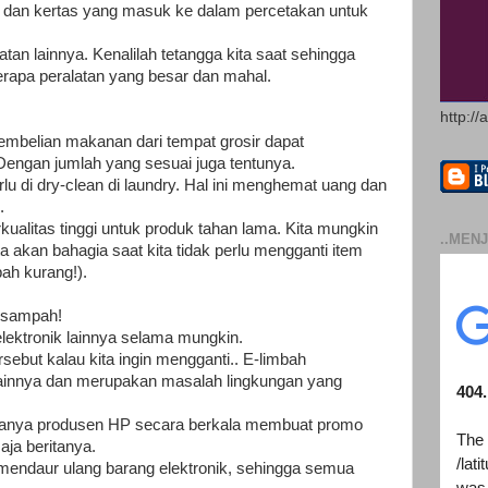
a dan kertas yang masuk ke dalam percetakan untuk
alatan lainnya. Kenalilah tetangga kita saat sehingga
rapa peralatan yang besar dan mahal.
http://
embelian makanan dari tempat grosir dapat
ngan jumlah yang sesuai juga tentunya.
lu di dry-clean di laundry. Hal ini menghemat uang dan
.
kualitas tinggi untuk produk tahan lama. Kita mungkin
..MENJ
a akan bahagia saat kita tidak perlu mengganti item
bah kurang!).
t sampah!
elektronik lainnya selama mungkin.
rsebut kalau kita ingin mengganti.. E-limbah
ainnya dan merupakan masalah lingkungan yang
asanya produsen HP secara berkala membuat promo
aja beritanya.
 mendaur ulang barang elektronik, sehingga semua