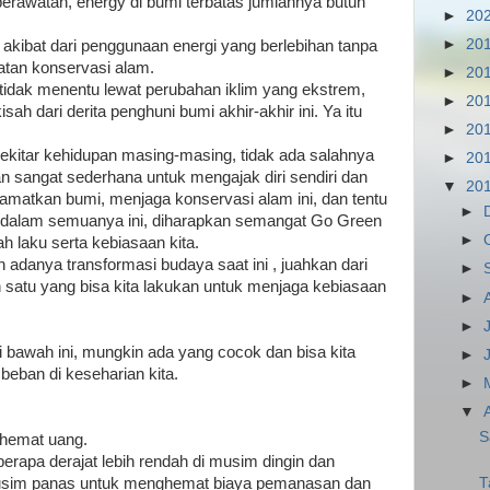
erawatan, energy di bumi terbatas jumlahnya butuh
►
20
►
20
kibat dari penggunaan energi yang berlebihan tanpa
atan konservasi alam.
►
20
g tidak menentu lewat perubahan iklim yang ekstrem,
►
20
kisah dari derita penghuni bumi akhir-akhir ini. Ya itu
►
20
i sekitar kehidupan masing-masing, tidak ada salahnya
►
20
n sangat sederhana untuk mengajak diri sendiri dan
▼
20
elamatkan bumi, menjaga konservasi alam ini, dan tentu
►
 dalam semuanya ini, diharapkan semangat Go Green
►
ah laku serta kebiasaan kita.
n adanya transformasi budaya saat ini , juahkan dari
►
 satu yang bisa kita lakukan untuk menjaga kebiasaan
►
►
 bawah ini, mungkin ada yang cocok dan bisa kita
►
eban di keseharian kita.
►
▼
S
hemat uang.
rapa derajat lebih rendah di musim dingin dan
T
i musim panas untuk menghemat biaya pemanasan dan