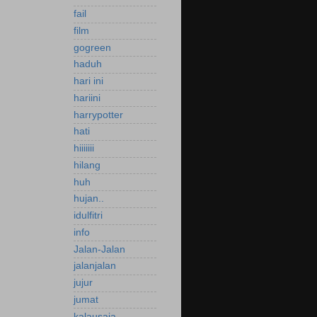
fail
film
gogreen
haduh
hari ini
hariini
harrypotter
hati
hiiiiiii
hilang
huh
hujan..
idulfitri
info
Jalan-Jalan
jalanjalan
jujur
jumat
kalausaja