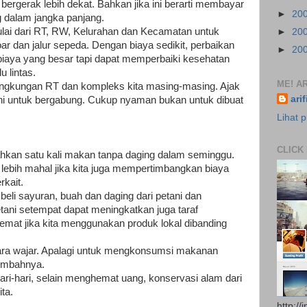
bergerak lebih dekat. Bahkan jika ini berarti membayar
►
20
 dalam jangka panjang.
lai dari RT, RW, Kelurahan dan Kecamatan untuk
►
20
 dan jalur sepeda. Dengan biaya sedikit, perbaikan
►
20
biaya yang besar tapi dapat memperbaiki kesehatan
u lintas.
ME! AR
lingkungan RT dan kompleks kita masing-masing. Ajak
ari
ni untuk bergabung. Cukup nyaman bukan untuk dibuat
Lihat p
CLICK
hkan satu kali makan tanpa daging dalam seminggu.
t lebih mahal jika kita juga mempertimbangkan biaya
rkait.
a beli sayuran, buah dan daging dari petani dan
etani setempat dapat meningkatkan juga taraf
emat jika kita menggunakan produk lokal dibanding
ecara wajar. Apalagi untuk mengkonsumsi makanan
imbahnya.
ri-hari, selain menghemat uang, konservasi alam dari
ta.
http://