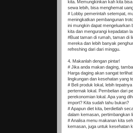
kita. Memungkinkan kah kita bisa 
sewa lebih, bisa menghemat uang
# Lobby pemerintah setempat, mu
meningkatkan pembangunan trotoar
ini mungkin dapat mengeluarkan 
kita dan mengurangi kepadatan lal
#Buat taman di rumah, taman di 
mereka dan lebih banyak penghu
refreshing dari dari minggu.
4. Makanlah dengan pintar!
# Jika anda makan daging, tamba
Harga daging akan sangat terliha
lingkungan dan kesehatan yang te
# Beli produk lokal, lebih tepatny
perternak lokal. Pembelian dari p
perekonomian lokal. Apa yang dih
import? Kita sudah tahu bukan?
# Apapun diet kita, berdietlah s
dalam kemasan, pertimbangkan l
# Analisa menu makanan kita seha
kemasan, juga untuk kesehatan ki