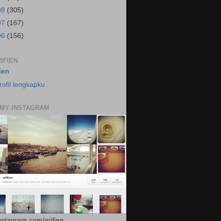
08
(305)
07
(167)
06
(156)
IFIEN
fien
rofil lengkapku
 MY INSTAGRAM
instagram.com/arifien