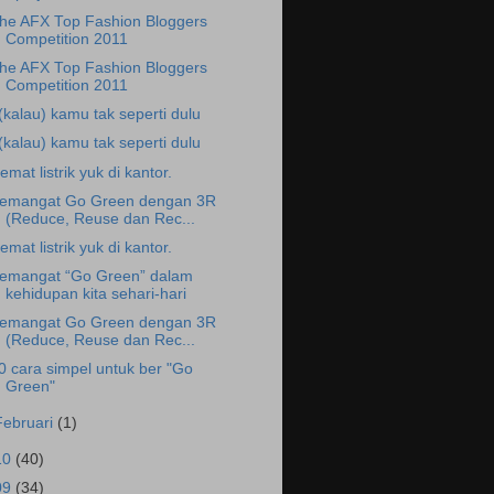
he AFX Top Fashion Bloggers
Competition 2011
he AFX Top Fashion Bloggers
Competition 2011
.(kalau) kamu tak seperti dulu
.(kalau) kamu tak seperti dulu
emat listrik yuk di kantor.
emangat Go Green dengan 3R
(Reduce, Reuse dan Rec...
emat listrik yuk di kantor.
emangat “Go Green” dalam
kehidupan kita sehari-hari
emangat Go Green dengan 3R
(Reduce, Reuse dan Rec...
0 cara simpel untuk ber "Go
Green"
Februari
(1)
10
(40)
09
(34)