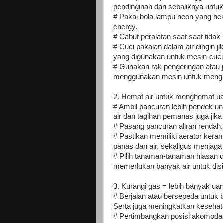
pendinginan dan sebaliknya untuk 
# Pakai bola lampu neon yang hem
energy.
# Cabut peralatan saat saat tida
# Cuci pakaian dalam air dingin 
yang digunakan untuk mesin-cuci 
# Gunakan rak pengeringan atau 
menggunakan mesin untuk menge
2. Hemat air untuk menghemat u
# Ambil pancuran lebih pendek u
air dan tagihan pemanas juga jik
# Pasang pancuran aliran rendah.
# Pastikan memiliki aerator kera
panas dan air, sekaligus menjaga 
# Pilih tanaman-tanaman hiasan d
memerlukan banyak air untuk dis
3. Kurangi gas = lebih banyak uan
# Berjalan atau bersepeda untuk 
Serta juga meningkatkan kesehata
# Pertimbangkan posisi akomodasi d