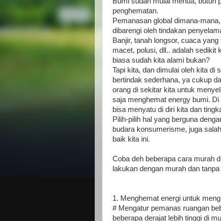
Bumi sudah mulai menua, butuh p
penghematan.
Pemanasan global dimana-mana, a
dibarengi oleh tindakan penyelam
Banjir, tanah longsor, cuaca yan
macet, polusi, dll.. adalah sedikit 
biasa sudah kita alami bukan?
Tapi kita, dan dimulai oleh kita d
bertindak sederhana, ya cukup da
orang di sekitar kita untuk meny
saja menghemat energy bumi. Di
bisa menyatu di diri kita dan tingk
Pilih-pilih hal yang berguna denga
budara konsumerisme, juga salah
baik kita ini.
Coba deh beberapa cara murah di
lakukan dengan murah dan tanpa b
1. Menghemat energi untuk meng
# Mengatur pemanas ruangan bebe
beberapa derajat lebih tinggi d