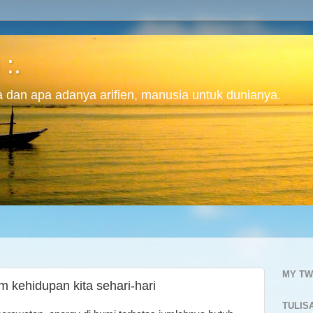
 :.
ita dan apa adanya arifien, manusia untuk dunianya.
MY TW
 kehidupan kita sehari-hari
TULIS