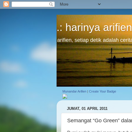
.: harinya arifien
arifien, setiap detik adalah cer
Munandar Arifien
|
Create Your Badge
JUMAT, 01 APRIL 2011
Semangat “Go Green” dalam