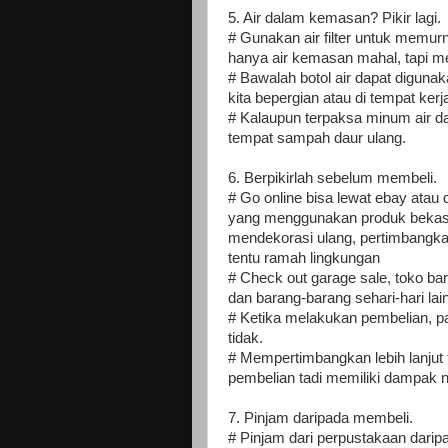
5. Air dalam kemasan? Pikir lagi.
# Gunakan air filter untuk memur
hanya air kemasan mahal, tapi m
# Bawalah botol air dapat diguna
kita bepergian atau di tempat kerj
# Kalaupun terpaksa minum air 
tempat sampah daur ulang.
6. Berpikirlah sebelum membeli.
# Go online bisa lewat ebay ata
yang menggunakan produk bekas. 
mendekorasi ulang, pertimbangkan
tentu ramah lingkungan
# Check out garage sale, toko ba
dan barang-barang sehari-hari lai
# Ketika melakukan pembelian, pa
tidak.
# Mempertimbangkan lebih lanjut t
pembelian tadi memiliki dampak ny
7. Pinjam daripada membeli.
# Pinjam dari perpustakaan darip