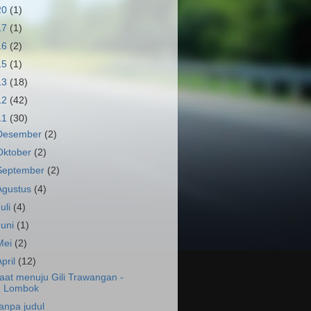
20
(1)
17
(1)
16
(2)
15
(1)
13
(18)
12
(42)
11
(30)
Desember
(2)
Oktober
(2)
September
(2)
Agustus
(4)
Juli
(4)
Juni
(1)
Mei
(2)
April
(12)
aat menuju Gili Trawangan -
Lombok
anpa judul