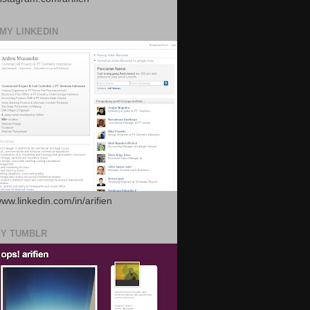
 MY LINKEDIN
www.linkedin.com/in/arifien
MY TUMBLR