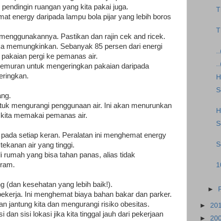
pendingin ruangan yang kita pakai juga.
T
at energy daripada lampu bola pijar yang lebih boros
T
k menggunakannya. Pastikan dan rajin cek and ricek.
jika memungkinkan. Sebanyak 85 persen dari energi
.
pakaian pergi ke pemanas air.
.
jemuran untuk mengeringkan pakaian daripada
ringkan.
H
S
ang.
ntuk mengurangi penggunaan air. Ini akan menurunkan
H
a kita memakai pemanas air.
S
n pada setiap keran. Peralatan ini menghemat energy
S
tekanan air yang tinggi.
i rumah yang bisa tahan panas, alias tidak
iram.
1
g (dan kesehatan yang lebih baik!).
►
bekerja. Ini menghemat biaya bahan bakar dan parker.
n jantung kita dan mengurangi risiko obesitas.
►
20
an sisi lokasi jika kita tinggal jauh dari pekerjaan
►
20