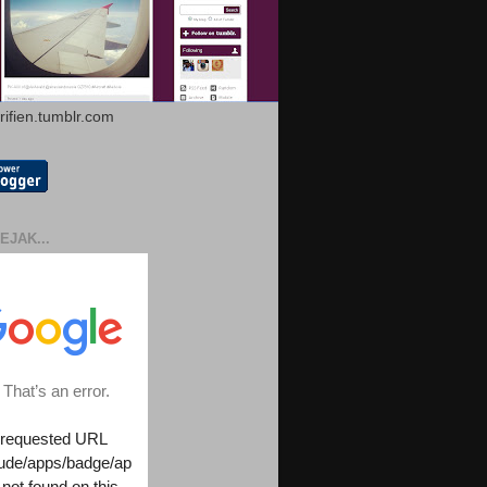
arifien.tumblr.com
EJAK...