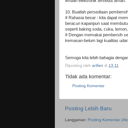
limbah elektronik tersebut aman.
10. Buatlah persediaan pembersih
# Rahasia besar : kita dapat memb
beracun kapanpun saat membutuh
seperti baking soda, cuka, lemon
# Dengan memakai pembersih sendi
kemasan-belum lagi kualitas udar
Semoga kita lebih bahagia dengan
Diposting oleh
arifien
di
13.11
Tidak ada komentar:
Posting Komentar
Posting Lebih Baru
Langganan:
Posting Komentar (At