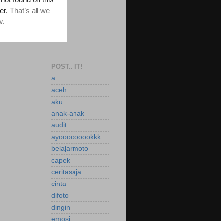
POST.. IT!
a
aceh
aku
anak-anak
audit
ayooooooookkk
belajarmoto
capek
ceritasaja
cinta
difoto
dingin
emosi