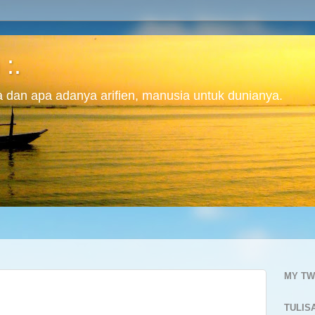
 :.
ita dan apa adanya arifien, manusia untuk dunianya.
MY TW
TULIS