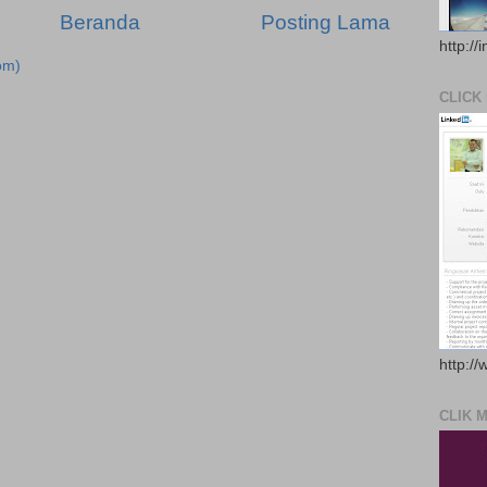
Beranda
Posting Lama
http://
om)
CLICK
http://
CLIK 