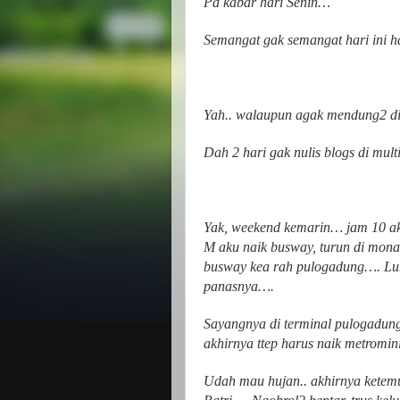
Pa kabar hari Senin…
Semangat gak semangat hari ini 
Yah.. walaupun agak mendung2 dik
Dah 2 hari gak nulis blogs di mult
Yak, weekend kemarin… jam 10 aku
M aku naik busway, turun di monas,
busway kea rah pulogadung…. Lum
panasnya….
Sayangnya di terminal pulogadung, 
akhirnya ttep harus naik metromin
Udah mau hujan.. akhirnya ketemu