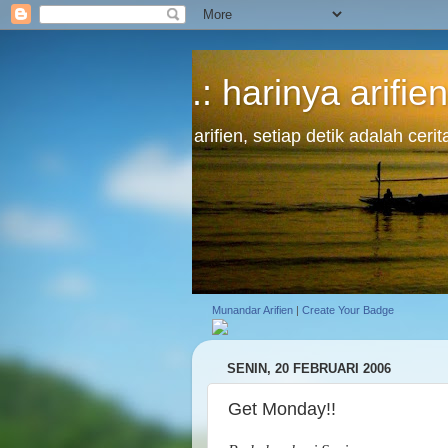
.: harinya arifien
arifien, setiap detik adalah cer
Munandar Arifien
|
Create Your Badge
SENIN, 20 FEBRUARI 2006
Get Monday!!