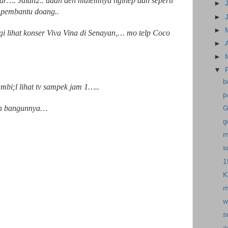
uar…. Jalan2.. udah deh malemnya nginep dan seperti
►
a pembantu doang..
►
►
agi lihat konser Viva Vina di Senayan,… mo telp
Coco
►
►
▼
b
mbi;l lihat tv sampek jam 1…..
p
sih bangunnya…
G
g
m
s
1
K
m
w
s
a