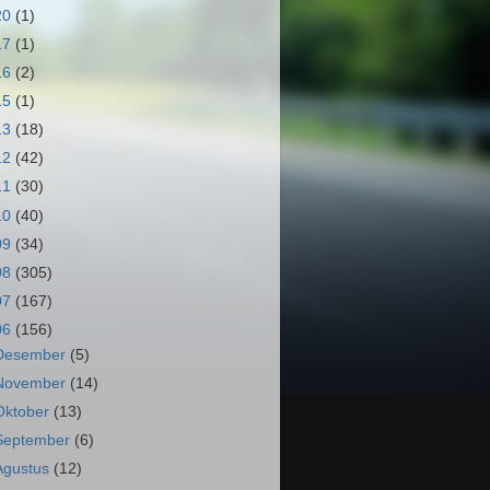
20
(1)
17
(1)
16
(2)
15
(1)
13
(18)
12
(42)
11
(30)
10
(40)
09
(34)
08
(305)
07
(167)
06
(156)
Desember
(5)
November
(14)
Oktober
(13)
September
(6)
Agustus
(12)