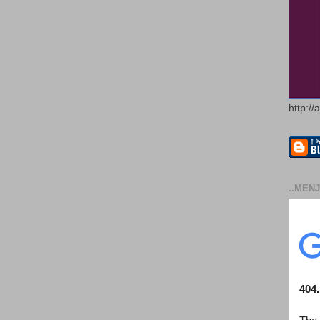
http://
..MENJ