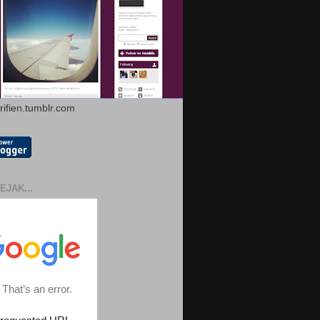
arifien.tumblr.com
EJAK...