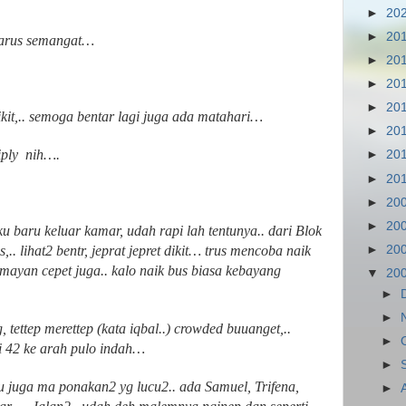
►
20
►
20
harus semangat…
►
20
►
20
►
20
it,.. semoga bentar lagi juga ada matahari…
►
20
iply
nih….
►
20
►
20
►
20
►
20
 baru keluar kamar, udah rapi lah tentunya.. dari Blok
►
20
.. lihat2 bentr, jeprat jepret dikit… trus mencoba naik
ayan cepet juga.. kalo naik bus biasa kebayang
▼
20
►
►
tettep merettep (kata iqbal..) crowded buuanget,..
►
i 42 ke arah pulo indah…
►
 juga ma ponakan2 yg lucu2.. ada Samuel, Trifena,
►