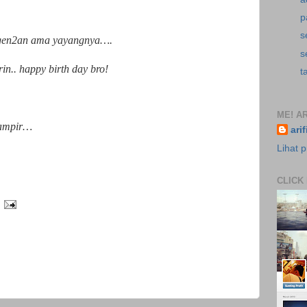
p
s
gen2an ama yayangnya….
s
in.. happy birth day bro!
t
ME! AR
mampir…
ari
Lihat p
CLICK