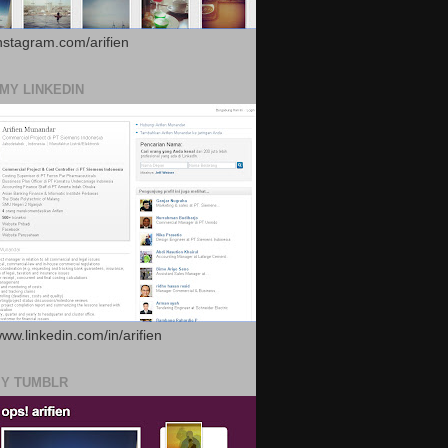
instagram.com/arifien
 MY LINKEDIN
www.linkedin.com/in/arifien
MY TUMBLR