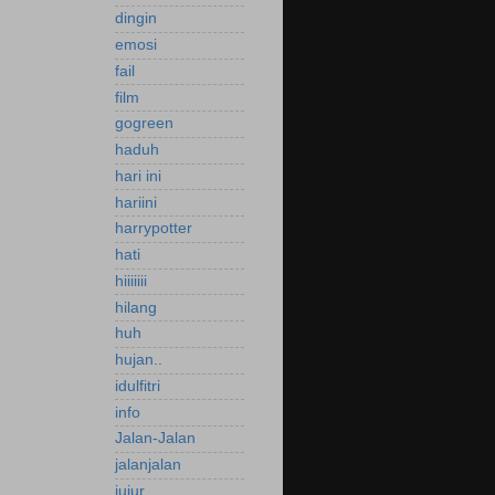
dingin
emosi
fail
film
gogreen
haduh
hari ini
hariini
harrypotter
hati
hiiiiiii
hilang
huh
hujan..
idulfitri
info
Jalan-Jalan
jalanjalan
jujur