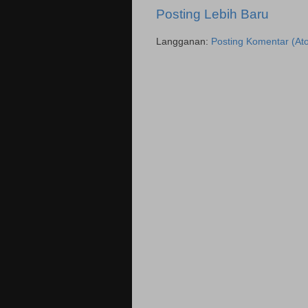
Posting Lebih Baru
Langganan:
Posting Komentar (At