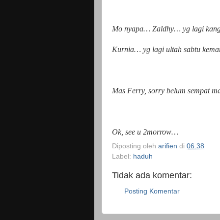
Mo nyapa… Zaldhy… yg lagi kan
Kurnia… yg lagi ultah sabtu kemar
Mas Ferry, sorry belum sempat 
Ok, see u 2morrow…
Diposting oleh
arifien
di
06.38
Label:
haduh
Tidak ada komentar:
Posting Komentar