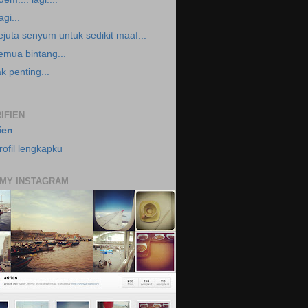
agi...
ejuta senyum untuk sedikit maaf...
emua bintang...
ak penting...
IFIEN
fien
rofil lengkapku
 MY INSTAGRAM