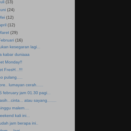
Juli
(13)
Juni
(24)
Mei
(12)
April
(12)
Maret
(29)
Februari
(16)
ukan kesegaran lagi...
a kabar duniaaa
et Monday!!
et FresH...!!!
o pulang.....
ore.. lumayan cerah......
5 february jam 01.30 pagi...
asih...cinta... atau sayang........
inggu malem....
eekend kali ini...
udah jam berapa ini..
dem.... lagi....