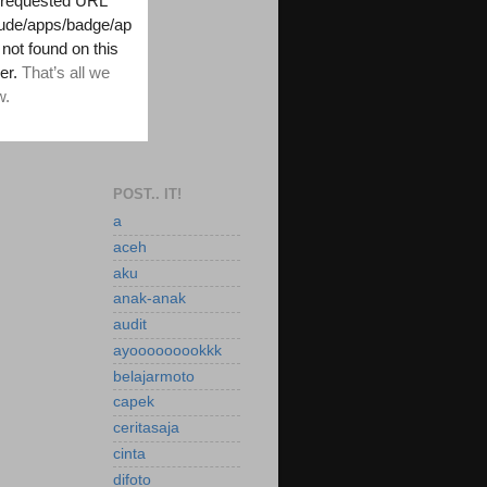
POST.. IT!
a
aceh
aku
anak-anak
audit
ayooooooookkk
belajarmoto
capek
ceritasaja
cinta
difoto