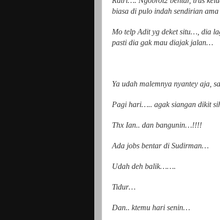
Ratri…. Ngobrol2 bentar, trus kel
biasa di pulo indah sendirian am
Mo telp Adit yg deket situ…, dia l
pasti dia gak mau diajak jalan…
Ya udah malemnya nyantey aja, sa
Pagi hari….. agak siangan dikit 
Thx Ian.. dan bangunin…!!!!
Ada
jobs bentar di Sudirman…
Udah deh balik…….
Tidur…
Dan.. ktemu hari senin…