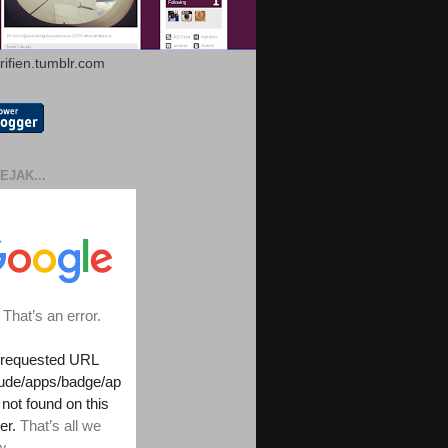
arifien.tumblr.com
EJAK...