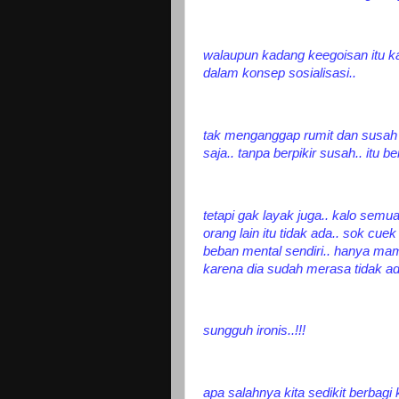
walaupun kadang keegoisan itu
dalam konsep sosialisasi..
tak menganggap rumit dan susah
saja.. tanpa berpikir susah.. itu be
tetapi gak layak juga.. kalo semu
orang lain itu tidak ada.. sok c
beban mental sendiri.. hanya m
karena dia sudah merasa tidak ad
sungguh ironis..!!!
apa salahnya kita sedikit berbagi