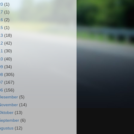
20
(1)
17
(1)
16
(2)
15
(1)
13
(18)
12
(42)
11
(30)
10
(40)
09
(34)
08
(305)
07
(167)
06
(156)
Desember
(5)
November
(14)
Oktober
(13)
September
(6)
Agustus
(12)