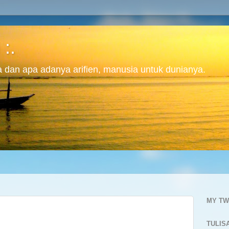
 :.
ita dan apa adanya arifien, manusia untuk dunianya.
MY TW
TULIS