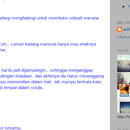
►
 kadang menghalangi untuk membuka sebuah wacana
ME! AR
ari
Lihat p
 sih... cuman kadang manusia hanya mau enaknya
nar..
CLICK
a hal itu jadi digampangin... sehingga menganggap
uek dengan keadaan.. dan akhirnya dia harus menanggung
ampu memendam dalam hati.. tak mampu berkata-kata..
a tempat dalam sosila..
http://
 ke sesama..