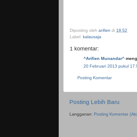
Diposting oleh
arifien
di
18.52
Label:
kalausaja
1 komentar:
^Arifien Munandar^
menga
20 Februari 2013 pukul 17.
Posting Komentar
Posting Lebih Baru
Langganan:
Posting Komentar (At