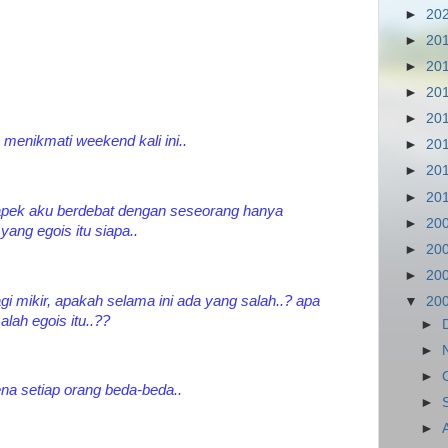
►
20
►
20
►
20
►
20
►
20
menikmati weekend kali ini..
►
20
►
20
►
20
 capek aku berdebat dengan seseorang hanya
►
20
ang egois itu siapa..
►
20
►
20
agi mikir, apakah selama ini ada yang salah..? apa
▼
20
lah egois itu..??
►
►
►
a setiap orang beda-beda..
►
►