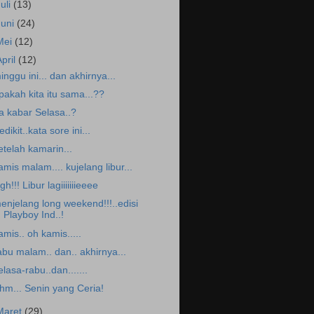
Juli
(13)
Juni
(24)
Mei
(12)
April
(12)
inggu ini... dan akhirnya...
pakah kita itu sama...??
a kabar Selasa..?
edikit..kata sore ini...
etelah kamarin...
amis malam.... kujelang libur...
gh!!! Libur lagiiiiiiieeee
enjelang long weekend!!!..edisi
Playboy Ind..!
amis.. oh kamis.....
abu malam.. dan.. akhirnya...
elasa-rabu..dan.......
hm... Senin yang Ceria!
Maret
(29)