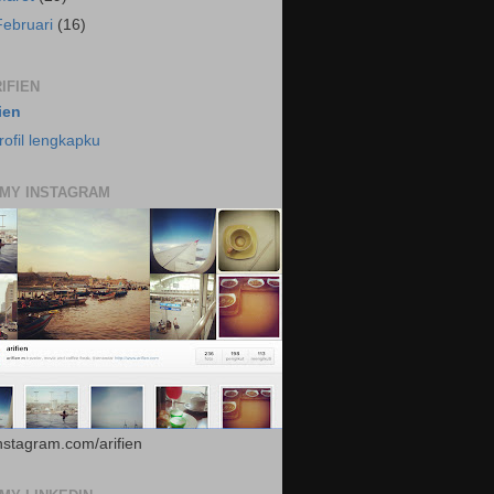
Februari
(16)
IFIEN
fien
rofil lengkapku
 MY INSTAGRAM
instagram.com/arifien