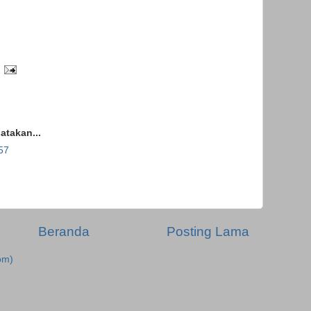
takan...
57
Beranda
Posting Lama
om)