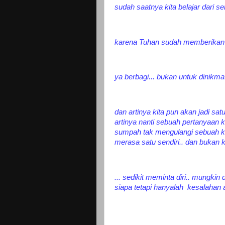
sudah saatnya kita belajar dari sek
karena Tuhan sudah memberikan a
ya berbagi... bukan untuk dinikmat
dan artinya kita pun akan jadi sat
artinya nanti sebuah pertanyaa
sumpah tak mengulangi sebuah k
merasa satu sendiri.. dan bukan k
... sedikit meminta diri.. mungki
siapa tetapi hanyalah kesalahan ap