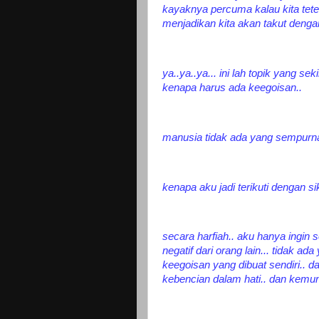
kayaknya percuma kalau kita tete
menjadikan kita akan takut denga
ya..ya..ya... ini lah topik yang 
kenapa harus ada keegoisan..
manusia tidak ada yang sempurna 
kenapa aku jadi terikuti dengan si
secara harfiah.. aku hanya ingin 
negatif dari orang lain... tidak a
keegoisan yang dibuat sendiri.. d
kebencian dalam hati.. dan kemuna