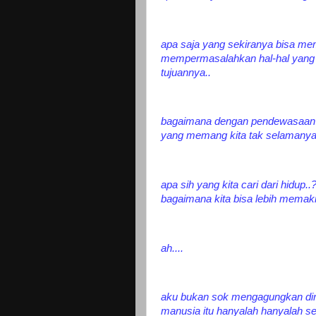
apa saja yang sekiranya bisa mem
mempermasalahkan hal-hal yang b
tujuannya..
bagaimana dengan pendewasaan d
yang memang kita tak selamanya 
apa sih yang kita cari dari hidup.
bagaimana kita bisa lebih memakn
ah....
aku bukan sok mengagungkan diri 
manusia itu hanyalah hanyalah seba