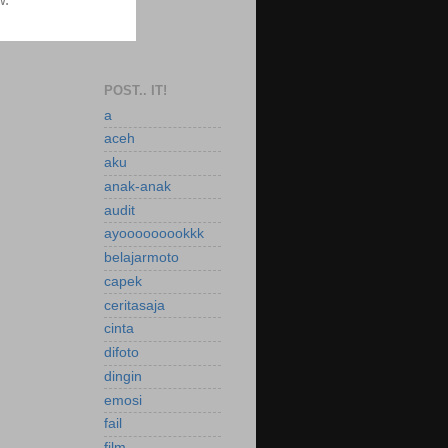
POST.. IT!
a
aceh
aku
anak-anak
audit
ayooooooookkk
belajarmoto
capek
ceritasaja
cinta
difoto
dingin
emosi
fail
film