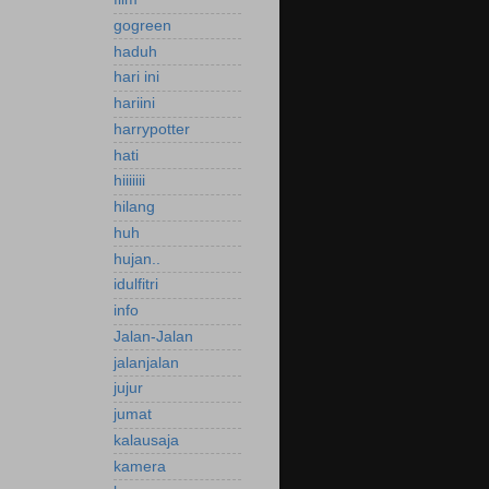
gogreen
haduh
hari ini
hariini
harrypotter
hati
hiiiiiii
hilang
huh
hujan..
idulfitri
info
Jalan-Jalan
jalanjalan
jujur
jumat
kalausaja
kamera