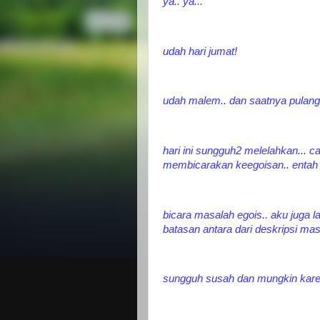
ya.. ya...
udah hari jumat!
udah malem.. dan saatnya pulang 
hari ini sungguh2 melelahkan...
membicarakan keegoisan.. entah y
bicara masalah egois.. aku juga l
batasan antara dari deskripsi masa
sungguh susah dan mungkin karen