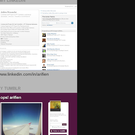
 MY LINKEDIN
www.linkedin.com/in/arifien
MY TUMBLR