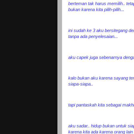
berteman tak harus memilih.. tet
bukan karena kita pilih-pilih...
ini sudah ke 3 aku bersitegang
tanpa ada penyelesaian...
aku capek juga sebenarnya denga
kalo bukan aku karena sayang te
siapa-siapa..
tapi pantaskah kita sebagai makh
aku sadar.. hidup bukan untuk siap
karena kita ada karena orang lain 