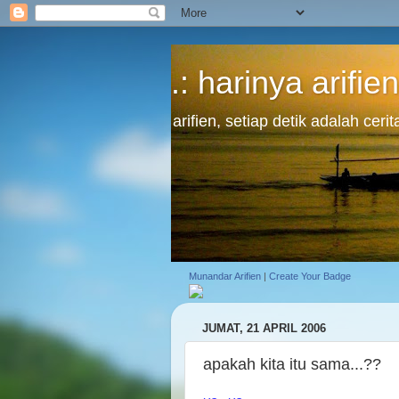
.: harinya arifien
arifien, setiap detik adalah cer
Munandar Arifien
|
Create Your Badge
JUMAT, 21 APRIL 2006
apakah kita itu sama...??