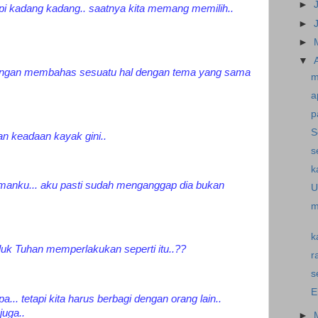
►
api kadang kadang.. saatnya kita memang memilih..
►
►
▼
 dengan membahas sesuatu hal dengan tema yang sama
m
a
p
S
n keadaan kayak gini..
s
k
manku... aku pasti sudah menganggap dia bukan
U
m
k
luk Tuhan memperlakukan seperti itu..??
r
s
E
a... tetapi kita harus berbagi dengan orang lain..
juga..
►