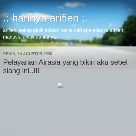
.: harinya arifien :.
arifien, setiap detik adalah cerita dan apa adanya arifien,
manusia untuk dunianya.
SENIN, 14 AGUSTUS 2006
Pelayanan Airasia yang bikin aku sebel
siang ini..!!!
…..