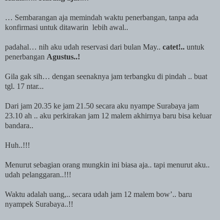
… Sembarangan aja memindah waktu penerbangan, tanpa ada
konfirmasi untuk ditawarin lebih awal..
padahal… nih aku udah reservasi dari bulan May..
catet!..
untuk
penerbangan
Agustus..!
Gila gak sih… dengan seenaknya jam terbangku di pindah .. buat
tgl. 17 ntar...
Dari jam 20.35 ke jam 21.50 secara aku nyampe
Surabaya
jam
23.10 ah .. aku perkirakan jam 12 malem akhirnya baru bisa keluar
bandara..
Huh..!!!
Menurut sebagian orang mungkin ini biasa aja.. tapi menurut aku..
udah pelanggaran..!!!
Waktu adalah uang,.. secara udah jam 12 malem bow’.. baru
nyampek
Surabaya
..!!