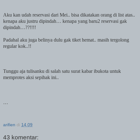
Aku
kan
udah reservasi dari Mei.. bisa dikatakan orang di list atas..
kenapa aku justru dipindah… kenapa yang baru2 reservasi gak
dipindah…??!!!!
Padahal aku juga belinya dulu gak tiket hemat.. masih tergolong
regular kok..!!
Tunggu aja tulisanku di salah satu
surat
kabar ibukota untuk
memprotes aksi sepihak ini..
…
arifien
di
14.09
43 komentar: