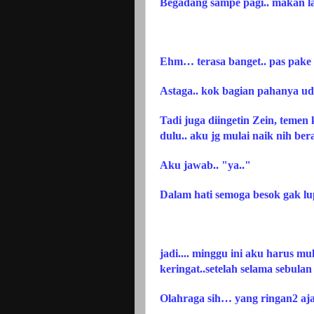
Begadang sampe pagi.. makan 
Ehm… terasa banget.. pas pake
Astaga.. kok bagian pahanya u
Tadi juga diingetin Zein, temen 
dulu.. aku jg mulai naik nih ber
Aku jawab.. "ya.."
Dalam hati semoga besok gak lup
jadi.... minggu ini aku harus mul
keringat..setelah selama sebula
Olahraga sih… yang ringan2 aja