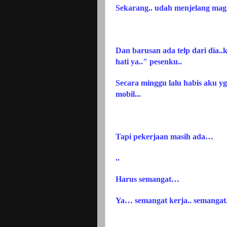
Sekarang.. udah menjelang maghr
Dan barusan ada telp dari dia..
hati ya.." pesenku..
Secara minggu lalu habis aku yg
mobil...
Tapi pekerjaan masih ada…
..
Harus semangat…
Ya… semangat kerja.. semangat