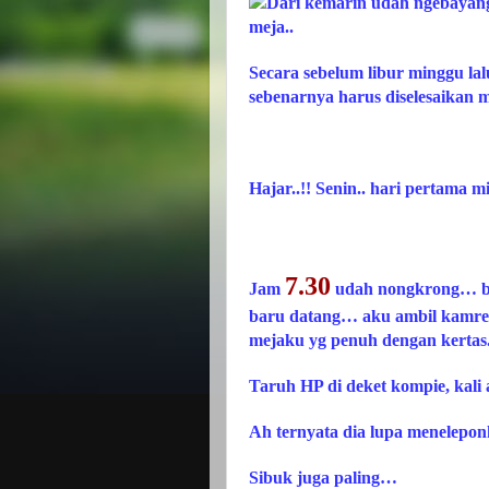
Dari kemarin udah ngebayang
meja..
Secara sebelum libur minggu la
sebenarnya harus diselesaikan 
Hajar..!! Senin.. hari pertama m
7.30
Jam
udah nongkrong… bal
baru datang… aku ambil kamrea 
mejaku yg penuh dengan kertas.. 
Taruh HP di deket kompie, kali a
Ah ternyata dia lupa meneleponk
Sibuk juga paling…