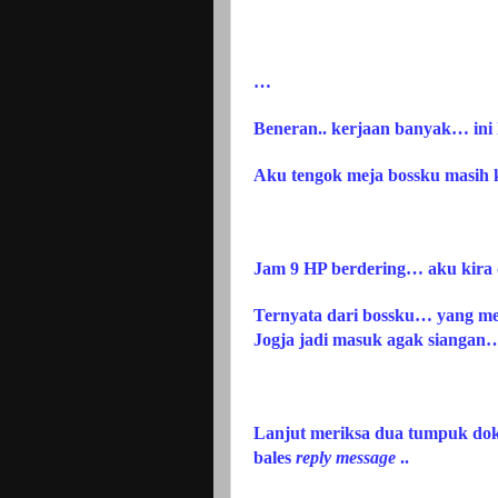
…
Beneran.. kerjaan banyak… ini la
Aku tengok meja bossku masih
Jam 9 HP berdering… aku kira d
Ternyata dari bossku… yang mem
Jogja jadi masuk agak sianga
Lanjut meriksa dua tumpuk dok
bales
reply message
..