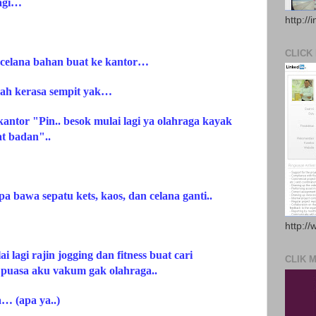
lagi…
http://
CLICK
 celana bahan buat ke kantor…
dah kerasa sempit yak…
kantor "Pin.. besok mulai lagi ya olahraga kayak
at badan"..
a bawa sepatu kets, kaos, dan celana ganti..
http://
ai lagi rajin jogging dan fitness buat cari
CLIK 
n puasa aku vakum gak olahraga..
… (apa ya..)