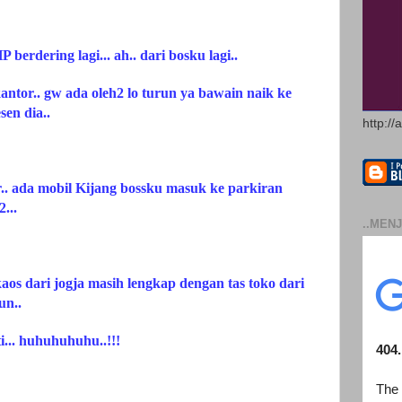
berdering lagi... ah.. dari bosku lagi..
ntor.. gw ada oleh2 lo turun ya bawain naik ke
sen dia..
http://
.. ada mobil Kijang bossku masuk ke parkiran
...
..MENJ
aos dari jogja masih lengkap dengan tas toko dari
un..
i... huhuhuhuhu..!!!