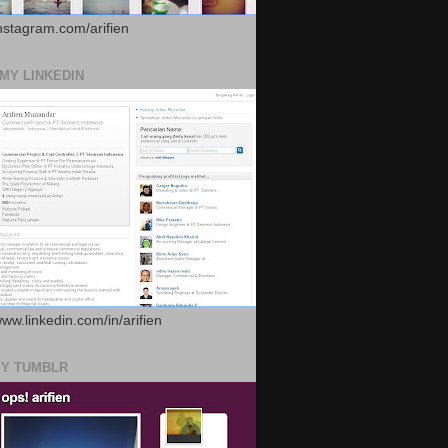
instagram.com/arifien
 MY LINKEDIN
www.linkedin.com/in/arifien
MY TUMBLR