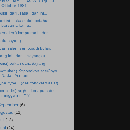
elasa, Jam 12.45 WIB Tgl. 20
Oktober 1981...
puisi) dari.. rasa ..dan ini...
ari ini... aku sudah setahun
bersama kamu..
semalem) lampu mati.. dan...!!!
.ada sayang....
.dan salam semoga di bulan...
iang ini.. dan... sayangku
puisi) bukan dari..Sayang..
met ultah) Keponakan satu2nya
Nada I Asmani
ype..type... (dari tongkat wasiat)
benci diri) argh... kenapa sabtu
minggu ini..???
September
(6)
Agustus
(12)
Juli
(13)
Juni
(24)