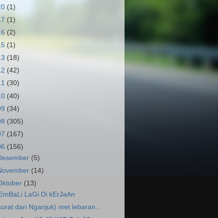
20
(1)
17
(1)
16
(2)
15
(1)
13
(18)
12
(42)
11
(30)
10
(40)
09
(34)
08
(305)
07
(167)
06
(156)
Desember
(5)
November
(14)
Oktober
(13)
EmBaLi LaGi Di kErJaAn
surat dari Nganjuk) met lebaran...