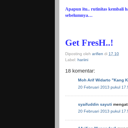
Apapun itu.. rutinitas kembali h
sebelumnya…
Get FresH..!
Diposting oleh
arifien
di
17.10
Label:
hariini
18 komentar:
Moh Arif Widarto "Kang 
20 Februari 2013 pukul 17.
syaifuddin sayuti
mengata
20 Februari 2013 pukul 17.