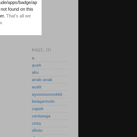
POST.. IT!
a
aceh
aku
anak-anak
audit
ayooooooookkk
belajarmoto
capek
ceritasaja
cinta
difoto