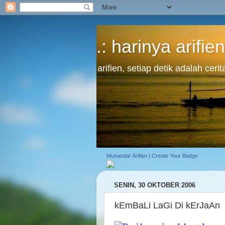
.: harinya arifien
arifien, setiap detik adalah cer
Munandar Arifien
|
Create Your Badge
SENIN, 30 OKTOBER 2006
kEmBaLi LaGi Di kErJaAn