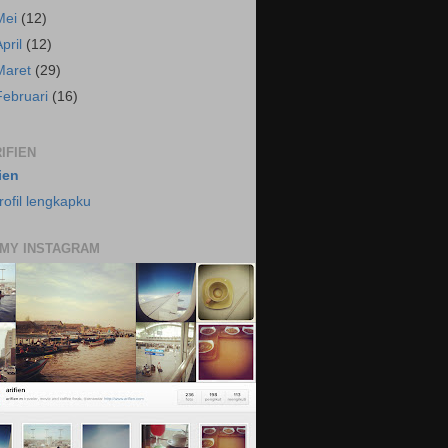
Mei
(12)
April
(12)
Maret
(29)
Februari
(16)
IFIEN
fien
rofil lengkapku
 MY INSTAGRAM