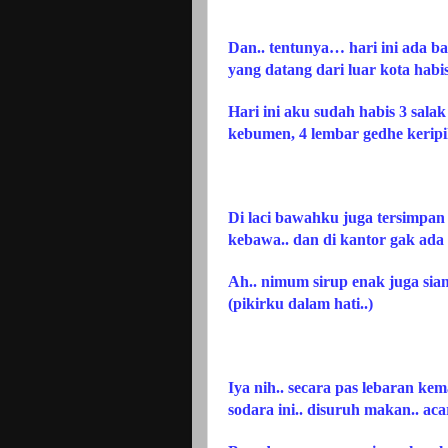
Dan.. tentunya… hari ini ada b
yang datang dari luar
kota
habi
Hari ini aku sudah habis 3 sala
kebumen, 4 lembar gedhe kerip
Di laci bawahku juga tersimpan
kebawa.. dan di kantor gak ada
Ah.. nimum sirup enak juga sian
(pikirku dalam hati..)
Iya nih.. secara pas lebaran k
sodara ini.. disuruh makan.. a