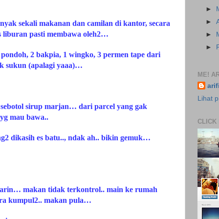
►
►
anyak sekali makanan dan camilan di kantor, secara
s liburan pasti membawa oleh2…
►
►
k pondoh, 2 bakpia, 1 wingko, 3 permen tape dari
ik sukun (apalagi yaaa)…
ME! AR
ari
Lihat p
 sebotol sirup marjan… dari parcel yang gak
 yg mau bawa..
CLICK
g2 dikasih es batu.., ndak ah.. bikin gemuk…
emarin… makan tidak terkontrol.. main ke rumah
cara kumpul2.. makan pula…