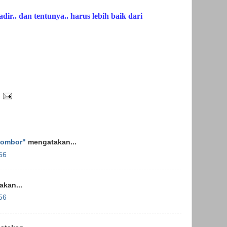
adir.. dan tentunya.. harus lebih baik dari
Kombor"
mengatakan...
56
kan...
56