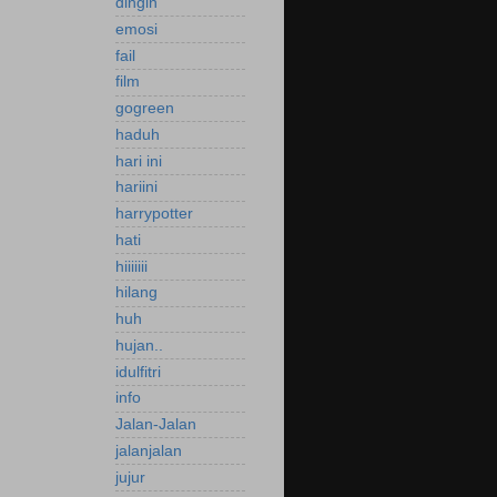
dingin
emosi
fail
film
gogreen
haduh
hari ini
hariini
harrypotter
hati
hiiiiiii
hilang
huh
hujan..
idulfitri
info
Jalan-Jalan
jalanjalan
jujur