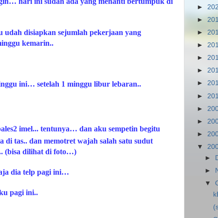
in… hari ini sudah ada yang menanti bertumpuk di
►
20
►
20
lu udah disiapkan sejumlah pekerjaan yang
►
20
minggu kemarin..
►
20
►
20
►
20
►
20
inggu ini… setelah 1 minggu libur lebaran..
►
20
►
20
►
20
es2 imel... tentunya… dan aku sempetin begitu
►
20
di tas.. dan memotret wajah salah satu sudut
▼
20
(bisa dilihat di foto…)
►
►
ja dia telp pagi ini…
▼
u pagi ini..
k
(