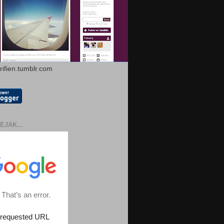
arifien.tumblr.com
EJAK...