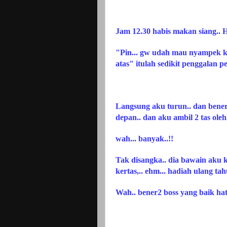
Jam 12.30 habis makan siang.. HP 
"Pin... gw udah mau nyampek ka
atas" itulah sedikit penggalan pe
Langsung aku turun.. dan bener
depan.. dan aku ambil 2 tas oleh2
wah... banyak..!!
Tak disangka.. dia bawain aku k
kertas,.. ehm... hadiah ulang tah
Wah.. bener2 boss yang baik hat