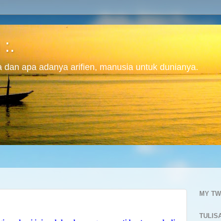
 :.
ita dan apa adanya arifien, manusia untuk dunianya.
MY TW
TULIS