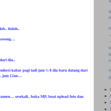
S
(
H
(
h.. itulah..
.
 kosong…
.
s
(
ari dia..
(
beri kabar pagi tadi jam ½ 8 dia baru datang dari
T
n… jam 12an…
(
►
►
umen… sesekali.. buka MP, buat upload foto dan
►
►