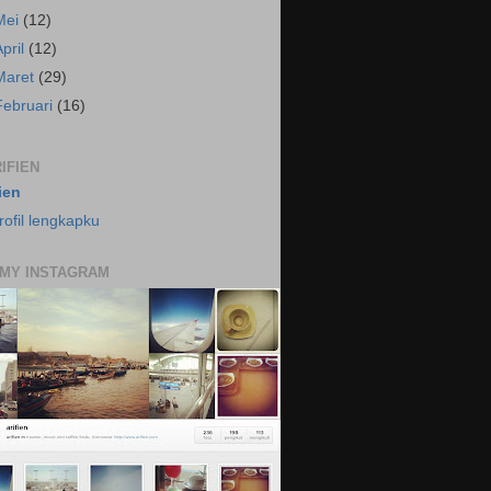
Mei
(12)
April
(12)
Maret
(29)
Februari
(16)
IFIEN
fien
rofil lengkapku
 MY INSTAGRAM