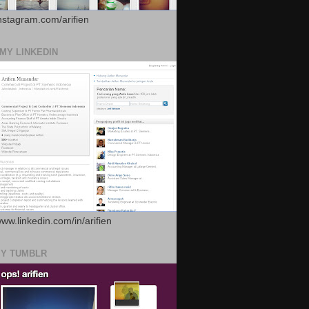
instagram.com/arifien
 MY LINKEDIN
www.linkedin.com/in/arifien
MY TUMBLR