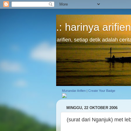
.: harinya arifien
arifien, setiap detik adalah cer
Munandar Arifien
|
Create Your Badge
MINGGU, 22 OKTOBER 2006
(surat dari Nganjuk) met leb