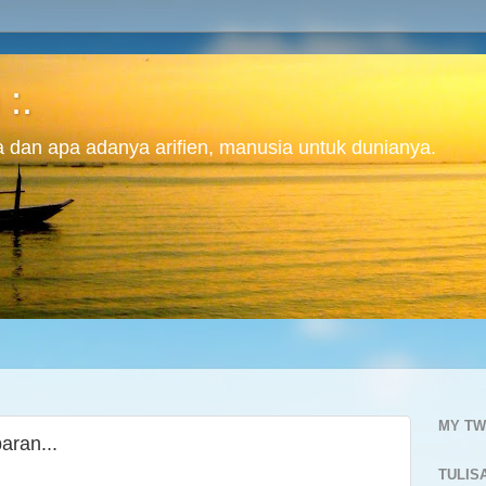
 :.
ita dan apa adanya arifien, manusia untuk dunianya.
MY TW
aran...
TULIS