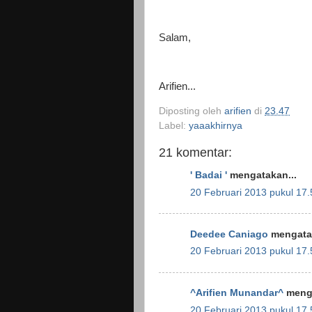
Salam,
Arifien...
Diposting oleh
arifien
di
23.47
Label:
yaaakhirnya
21 komentar:
' Badai '
mengatakan...
20 Februari 2013 pukul 17.
Deedee Caniago
mengatak
20 Februari 2013 pukul 17.
^Arifien Munandar^
menga
20 Februari 2013 pukul 17.