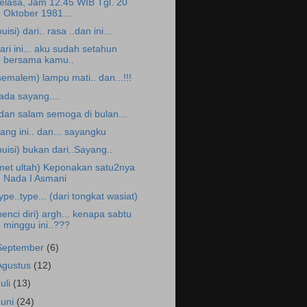
elasa, Jam 12.45 WIB Tgl. 20
Oktober 1981...
puisi) dari.. rasa ..dan ini...
ari ini... aku sudah setahun
bersama kamu..
semalem) lampu mati.. dan...!!!
.ada sayang....
.dan salam semoga di bulan...
iang ini.. dan... sayangku
puisi) bukan dari..Sayang..
met ultah) Keponakan satu2nya
Nada I Asmani
ype..type... (dari tongkat wasiat)
benci diri) argh... kenapa sabtu
minggu ini..???
September
(6)
Agustus
(12)
Juli
(13)
Juni
(24)