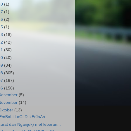
20
(1)
17
(1)
16
(2)
15
(1)
13
(18)
12
(42)
11
(30)
10
(40)
09
(34)
08
(305)
07
(167)
06
(156)
Desember
(5)
November
(14)
Oktober
(13)
EmBaLi LaGi Di kErJaAn
surat dari Nganjuk) met lebaran...