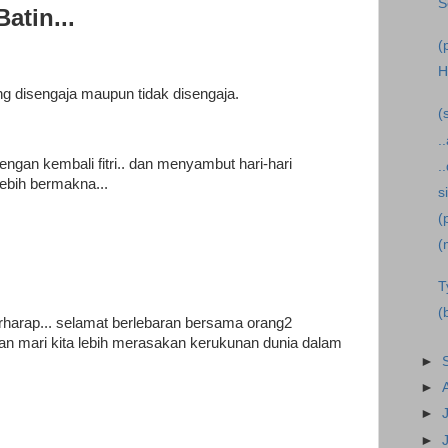
S
atin...
(
H
g disengaja maupun tidak disengaja.
(
.
dengan kembali fitri.. dan menyambut hari-hari
.
lebih bermakna...
s
(
(
T
(
rharap... selamat berlebaran bersama orang2
an mari kita lebih merasakan kerukunan dunia dalam
►
►
►
►