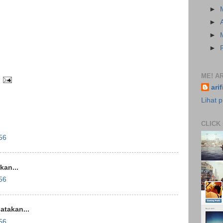
►
►
►
►
ME! AR
ari
Lihat p
CLICK
56
an...
56
takan...
56