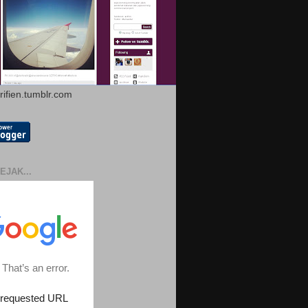
arifien.tumblr.com
EJAK...