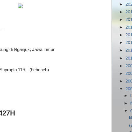
►
20
►
20
►
20
►
20
..
►
20
►
20
pung di Nganjuk, Jawa Timur
►
20
►
20
►
20
Suprapto 119... (heheheh)
►
20
►
20
▼
20
►
►
▼
1427H
k
(