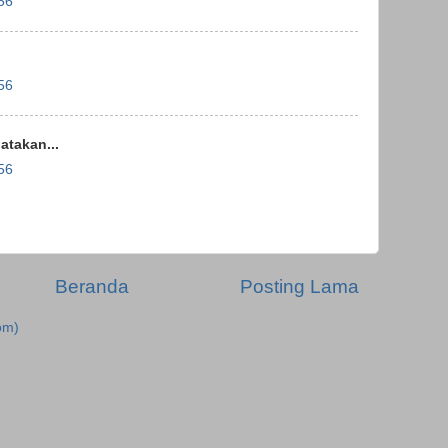
56
56
takan...
56
Beranda
Posting Lama
om)