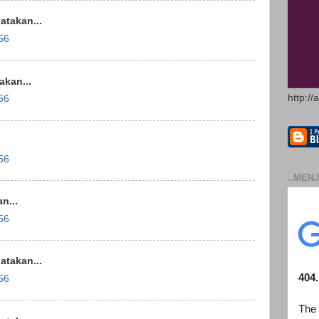
takan...
56
kan...
http://
56
56
..MENJ
n...
56
takan...
56