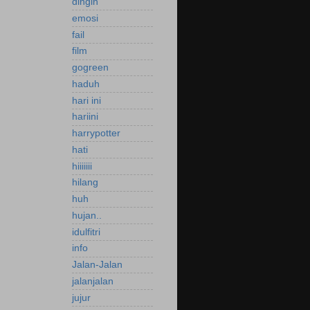
dingin
emosi
fail
film
gogreen
haduh
hari ini
hariini
harrypotter
hati
hiiiiiii
hilang
huh
hujan..
idulfitri
info
Jalan-Jalan
jalanjalan
jujur