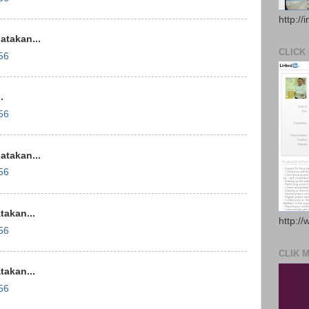
http://
takan...
CLICK
56
.
56
takan...
56
akan...
http://
56
CLIK 
akan...
56