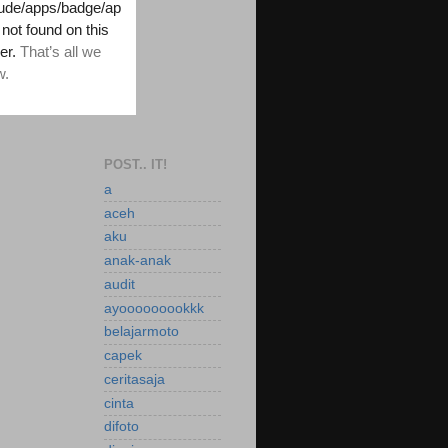
POST.. IT!
a
aceh
aku
anak-anak
audit
ayooooooookkk
belajarmoto
capek
ceritasaja
cinta
difoto