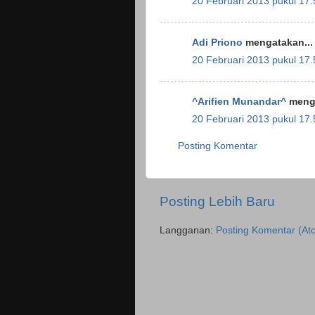
20 Februari 2013 pukul 17.
Adi Priono
mengatakan...
20 Februari 2013 pukul 17.
^Arifien Munandar^
menga
20 Februari 2013 pukul 17.
Posting Komentar
Posting Lebih Baru
Langganan:
Posting Komentar (At