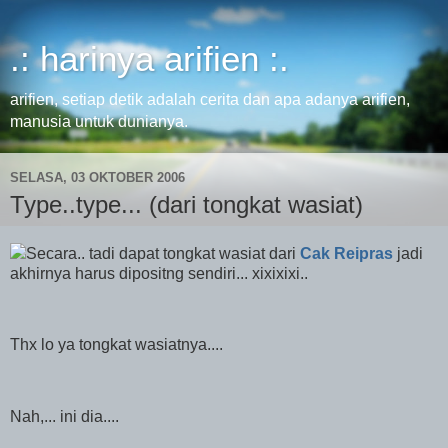
.: harinya arifien :.
arifien, setiap detik adalah cerita dan apa adanya arifien,
manusia untuk dunianya.
SELASA, 03 OKTOBER 2006
Type..type... (dari tongkat wasiat)
Secara.. tadi dapat tongkat wasiat dari
Cak Reipras
jadi
akhirnya harus dipositng sendiri... xixixixi..
Thx lo ya tongkat wasiatnya....
Nah,... ini dia....