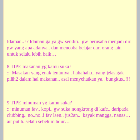
Idaman..?? Idaman ga ya gw sendiri.. gw berusaha menjadi diri
gw yang apa adanya.. dan mencoba belajar dari orang lain
untuk selalu lebih baik…
8.TIPE makanan yg kamu suka?
::: Masakan yang enak tentunya.. hahahaha.. yang jelas gak
pilih2 dalam hal makanan.. asal menyehatkan ya.. bungkus..!!!
9.TIPE minuman yg kamu suka?
::: minuman fav.. kopi.. gw suka nongkrong di kafe.. daripada
clubbing.. no..no..! fav laen.. jus2an..
kayak mangga, nanas…
air putih..selalu sebelum tidur…