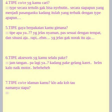
4.TIPE co/ce yg kamu cari?
::: type secara tertulis gak bisa nyebutin.. secara siapapun yang
menjadi pasanganku kadang itulah yang terbaik dengan type
apapun…
5.TIPE
gaya
berpakaian kamu gimana?
::: tipe apa ya..?? yg jelas nyaman, pas sesuai dengan tempat,
dan situasi aja.. rapi,..ehm… yg jelas gak norak itu aja…
6.TIPE aksesoris yg kamu selalu pake?
::: jam tangan.. pa lagi ya..? kadang pake gelang karet..
helm
kalo naik motor.. heheheheh
7.TIPE co/ce idaman kamu? klo ada ksh tau
namanya siapa?
:::