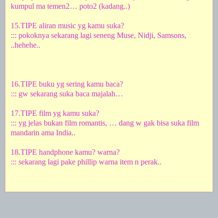
kumpul ma temen2… poto2 (kadang..)
15.TIPE aliran music yg kamu suka?
::: pokoknya sekarang lagi seneng Muse, Nidji, Samsons,
..hehehe..
16.TIPE buku yg sering kamu baca?
::: gw sekarang suka baca majalah…
17.TIPE film yg kamu suka?
::: yg jelas bukan film romantis, … dang w gak bisa suka film
mandarin ama
India
..
18.TIPE handphone kamu? warna?
::: sekarang lagi pake phillip warna item n perak..