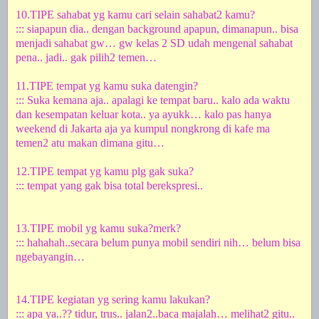
10.TIPE sahabat yg kamu cari selain sahabat2 kamu?
::: siapapun dia.. dengan background apapun, dimanapun.. bisa
menjadi sahabat gw… gw kelas 2 SD udah mengenal sahabat
pena.. jadi.. gak pilih2 temen…
11.TIPE tempat yg kamu suka datengin?
::: Suka kemana aja.. apalagi ke tempat baru.. kalo ada waktu
dan kesempatan keluar
kota
.. ya ayukk… kalo pas hanya
weekend di
Jakarta
aja ya kumpul nongkrong di kafe ma
temen2 atu makan dimana gitu…
12.TIPE tempat yg kamu plg gak suka?
::: tempat yang gak bisa total berekspresi..
13.TIPE mobil yg kamu suka?merk?
:::
hahahah..secara belum punya mobil sendiri nih… belum bisa
ngebayangin…
14.TIPE kegiatan yg sering kamu lakukan?
::: apa ya..?? tidur, trus.. jalan2..baca majalah… melihat2 gitu..