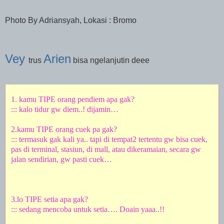
Photo By Adriansyah, Lokasi : Bromo
Vey
Arien
trus
bisa ngelanjutin deee
1. kamu TIPE orang pendiem apa gak?
::: kalo tidur gw diem..! dijamin…
2.kamu TIPE orang cuek pa gak?
::: termasuk gak kali ya.. tapi di tempat2 tertentu gw bisa cuek,
pas di terminal, stasiun, di mall, atau dikeramaian, secara gw
jalan sendirian, gw pasti cuek…
3.lo TIPE setia apa gak?
::: sedang mencoba untuk setia…. Doain yaaa..!!